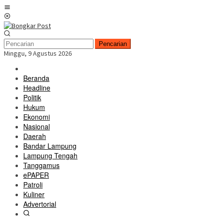
Loncat
Menu
ke
Mobile
konten
Pencarian
Minggu, 9 Agustus 2026
Beranda
Headline
Politik
Hukum
Ekonomi
Nasional
Daerah
Bandar Lampung
Lampung Tengah
Tanggamus
ePAPER
Patroli
Kuliner
Advertorial