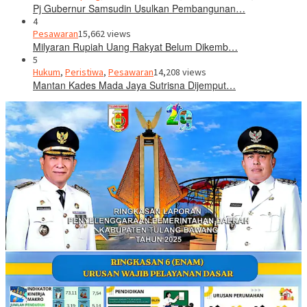
Pj Gubernur Samsudin Usulkan Pembangunan…
4
Pesawaran
15,662 views
Milyaran Rupiah Uang Rakyat Belum Dikemb…
5
Hukum
,
Peristiwa
,
Pesawaran
14,208 views
Mantan Kades Mada Jaya Sutrisna Dijemput…