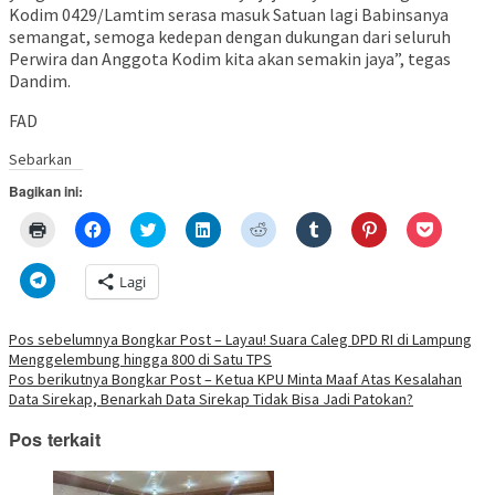
Kodim 0429/Lamtim serasa masuk Satuan lagi Babinsanya
semangat, semoga kedepan dengan dukungan dari seluruh
Perwira dan Anggota Kodim kita akan semakin jaya”, tegas
Dandim.
FAD
Sebarkan
Bagikan ini:
Klik
Klik
Klik
Klik
Klik
Klik
Klik
Klik
untuk
untuk
untuk
untuk
untuk
untuk
untuk
untuk
mencetak(Membuka
membagikan
berbagi
berbagi
berbagi
berbagi
berbagi
berbagi
di
di
pada
di
pada
pada
pada
via
Klik
Lagi
jendela
Facebook(Membuka
Twitter(Membuka
Linkedln(Membuka
Reddit(Membuka
Tumblr(Membuka
Pinterest(Membu
Pocket(
untuk
yang
di
di
di
di
di
di
di
berbagi
baru)
jendela
jendela
jendela
jendela
jendela
jendela
jendela
di
yang
yang
yang
yang
yang
yang
yang
Telegram(Membuka
Navigasi
Pos sebelumnya
Bongkar Post – Layau! Suara Caleg DPD RI di Lampung
baru)
baru)
baru)
baru)
baru)
baru)
baru)
di
Menggelembung hingga 800 di Satu TPS
jendela
pos
yang
Pos berikutnya
Bongkar Post – Ketua KPU Minta Maaf Atas Kesalahan
baru)
Data Sirekap, Benarkah Data Sirekap Tidak Bisa Jadi Patokan?
Pos terkait