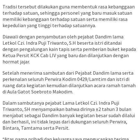
Tradisi tersebut dilakukan guna membentuk rasa kebanggaan
terhadap satuan, sehingga personel yang baru masuk satuan
memiliki kebanggaan terhadap satuan serta memiliki rasa
kepedulian yang tinggi terhadap satuannya.
Diawali dengan penyambutan oleh pejabat Dandim lama
Letkol Czi. Indra Puji Triwanto, S.H beserta istri ditandai
dengan pengalungan kain tapis serta pemberian buket kepada
Ketua Persit KCK Cab LIV yang baru dan dilanjutkan dengan
hormat jajar.
Setelah menerima sambutan dari Pejabat Dandim lama serta
perkenalan seluruh Perwira Kodim 0429/Lamtim dan istri di
ruang data kegiatan kemudian dilanjutkan acara ramah tamah
di Aula Gatot Soebroto Makodim.
Dalam sambutanya pejabat Lama Letkol Czi. Indra Puji
Triwanto, SH menyampaikan bahwa dirinya ±2 tahun 3 bulan
menjabat sebagai Dandim banyak kegiatan besar sudah dilalui
dan berhasil, ini tidak lepas dari dukungan seluruh Perwira,
Bintara, Tamtama serta Persit.
“Atas nama pribadi dan keluarga saya mengucapkan terima