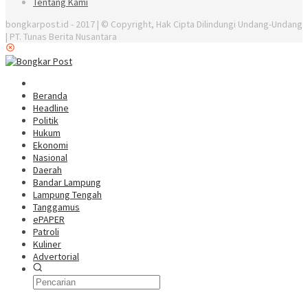
Tentang Kami
bongkarpost.id - 2017 | © Copyright, Hak Cipta Dilindungi Undang-Undang
| PT. Tunas Berita Nusantara
Beranda
Headline
Politik
Hukum
Ekonomi
Nasional
Daerah
Bandar Lampung
Lampung Tengah
Tanggamus
ePAPER
Patroli
Kuliner
Advertorial