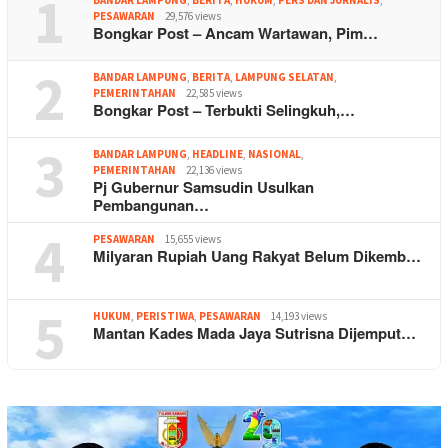
1
PESAWARAN
29,576 views
Bongkar Post – Ancam Wartawan, Pim…
2
BANDAR LAMPUNG
,
BERITA
,
LAMPUNG SELATAN
,
PEMERINTAHAN
22,585 views
Bongkar Post – Terbukti Selingkuh,…
3
BANDAR LAMPUNG
,
HEADLINE
,
NASIONAL
,
PEMERINTAHAN
22,136 views
Pj Gubernur Samsudin Usulkan
Pembangunan…
4
PESAWARAN
15,655 views
Milyaran Rupiah Uang Rakyat Belum Dikemb…
5
HUKUM
,
PERISTIWA
,
PESAWARAN
14,193 views
Mantan Kades Mada Jaya Sutrisna Dijemput…