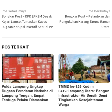
di
yang
yang
yang
yang
yang
yang
yang
Telegram(Membuka
baru)
baru)
baru)
baru)
baru)
baru)
baru)
di
Navigasi
jendela
Pos sebelumnya
Pos berikutnya
yang
pos
Bongkar Post – DPD LPKSM Desak
Bongkar Post – Pelantikan dan
baru)
Kejari Lamsel Tuntaskan Kasus
Pengukuhan Karang Taruna Raman
Dugaan Korupsi Insentif Sat Pol PP
Utara
POS TERKAIT
Polda Lampung Ungkap
TMMD ke-129 Kodim
Dugaan Peredaran Narkoba di
0412/Lampung Utara: Bangun
Lampung Tengah, Empat
Infrastruktur Air Bersih Demi
Terduga Pelaku Diamankan
Tingkatkan Kesejahteraan
Warga