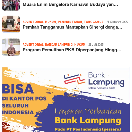
Muara Enim Bergelora Karnaval Budaya yan…
ADVERTORIAL
,
HUKUM
,
PEMERINTAHAN
,
TANGGAMUS
21 Oktober 2025
Pemkab Tanggamus Mantapkan Sinergi denga…
ADVERTORIAL
,
BANDAR LAMPUNG
,
HUKUM
28 Juli 2025
Program Pemutihan PKB Diperpanjang Hingg…