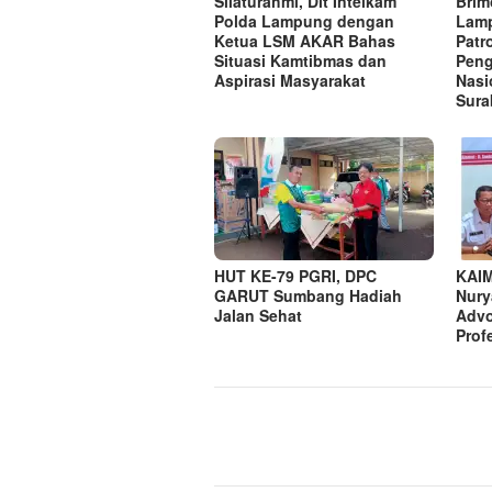
Silaturahmi, Dit Intelkam
Brim
Polda Lampung dengan
Lamp
Ketua LSM AKAR Bahas
Patr
Situasi Kamtibmas dan
Peng
Aspirasi Masyarakat
Nasi
Sura
HUT KE-79 PGRI, DPC
KAIM
GARUT Sumbang Hadiah
Nury
Jalan Sehat
Advo
Prof