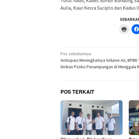
Turut hadir, Kades Sumur Bandung Sah
Aulia, Kaur Kesra Sucipto dan Kadus 
SEBARKA
Klik
untuk
menc
di
jendel
yang
Navigasi
baru)
Pos sebelumnya
pos
Antisipasi Meningkatnya Volume Air, BPBD
Dirikan Posko Penampungan di Menggala 
POS TERKAIT