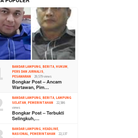
TA POPULER
1
BANDAR LAMPUNG
,
BERITA
,
HUKUM
,
PERS DAN JURNALIS
,
PESAWARAN
29,579 views
Bongkar Post – Ancam
Wartawan, Pim…
2
BANDAR LAMPUNG
,
BERITA
,
LAMPUNG
SELATAN
,
PEMERINTAHAN
22,586
views
Bongkar Post – Terbukti
Selingkuh,…
3
BANDAR LAMPUNG
,
HEADLINE
,
NASIONAL
,
PEMERINTAHAN
22,137