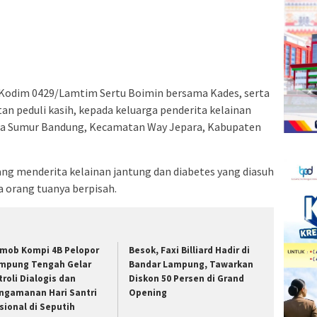
a
Facebook(Membuka
Twitter(Membuka
Linkedln(Membuka
Reddit(Membuka
Tumblr(Membuka
Pinterest(Membuka
Pocket(Membuka
Telegram(Membuka
di
di
di
di
di
di
di
di
jendela
jendela
jendela
jendela
jendela
jendela
jendela
jendela
yang
yang
yang
yang
yang
yang
yang
yang
baru)
baru)
baru)
baru)
baru)
baru)
baru)
baru)
 Kodim 0429/Lamtim Sertu Boimin bersama Kades, serta
n peduli kasih, kepada keluarga penderita kelainan
 Desa Sumur Bandung, Kecamatan Way Jepara, Kabupaten
yang menderita kelainan jantung dan diabetes yang diasuh
na orang tuanya berpisah.
imob Kompi 4B Pelopor
Besok, Faxi Billiard Hadir di
mpung Tengah Gelar
Bandar Lampung, Tawarkan
troli Dialogis dan
Diskon 50 Persen di Grand
ngamanan Hari Santri
Opening
sional di Seputih