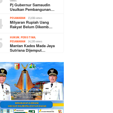
views
Pj Gubernur Samsudin
Usulkan Pembangunan…
4
PESAWARAN
15,656 views
Milyaran Rupiah Uang
Rakyat Belum Dikemb…
5
HUKUM
,
PERISTIWA
,
PESAWARAN
14,195 views
Mantan Kades Mada Jaya
Sutrisna Dijemput…