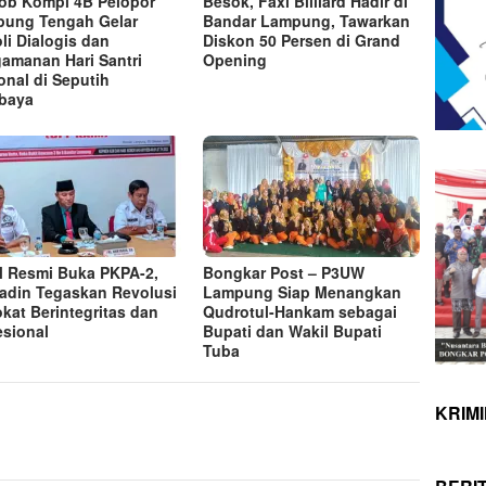
ob Kompi 4B Pelopor
Besok, Faxi Billiard Hadir di
ung Tengah Gelar
Bandar Lampung, Tawarkan
oli Dialogis dan
Diskon 50 Persen di Grand
amanan Hari Santri
Opening
onal di Seputih
baya
 Resmi Buka PKPA-2,
Bongkar Post – P3UW
adin Tegaskan Revolusi
Lampung Siap Menangkan
kat Berintegritas dan
Qudrotul-Hankam sebagai
esional
Bupati dan Wakil Bupati
Tuba
KRIM