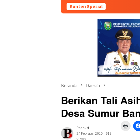
Konten Spesial
Beranda
Daerah
Berikan Tali As
Desa Sumur Ban
Klik
Redaksi
untuk
menc
24 Februari 2020
618
di
views