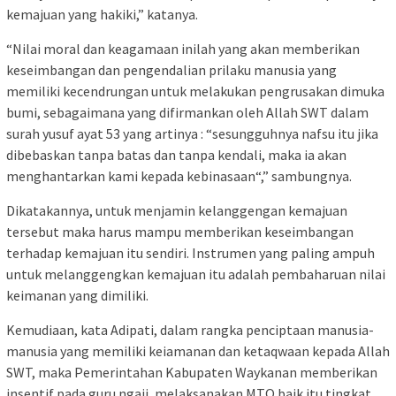
kemajuan yang hakiki,” katanya.
“Nilai moral dan keagamaan inilah yang akan memberikan
keseimbangan dan pengendalian prilaku manusia yang
memiliki kecendrungan untuk melakukan pengrusakan dimuka
bumi, sebagaimana yang difirmankan oleh Allah SWT dalam
surah yusuf ayat 53 yang artinya : “sesungguhnya nafsu itu jika
dibebaskan tanpa batas dan tanpa kendali, maka ia akan
menghantarkan kami kepada kebinasaan“,” sambungnya.
Dikatakannya, untuk menjamin kelanggengan kemajuan
tersebut maka harus mampu memberikan keseimbangan
terhadap kemajuan itu sendiri. Instrumen yang paling ampuh
untuk melanggengkan kemajuan itu adalah pembaharuan nilai
keimanan yang dimiliki.
Kemudiaan, kata Adipati, dalam rangka penciptaan manusia-
manusia yang memiliki keiamanan dan ketaqwaan kepada Allah
SWT, maka Pemerintahan Kabupaten Waykanan memberikan
insentif pada guru ngaji, melaksanakan MTQ baik itu tingkat