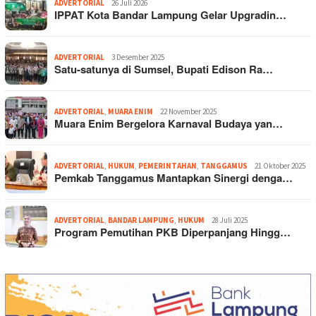
ADVERTORIAL
26 Juli 2026
IPPAT Kota Bandar Lampung Gelar Upgradin…
ADVERTORIAL
3 Desember 2025
Satu-satunya di Sumsel, Bupati Edison Ra…
ADVERTORIAL
,
MUARA ENIM
22 November 2025
Muara Enim Bergelora Karnaval Budaya yan…
ADVERTORIAL
,
HUKUM
,
PEMERINTAHAN
,
TANGGAMUS
21 Oktober 2025
Pemkab Tanggamus Mantapkan Sinergi denga…
ADVERTORIAL
,
BANDAR LAMPUNG
,
HUKUM
28 Juli 2025
Program Pemutihan PKB Diperpanjang Hingg…