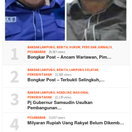
1
BANDAR LAMPUNG
,
BERITA
,
HUKUM
,
PERS DAN JURNALIS
,
PESAWARAN
29,587 views
Bongkar Post – Ancam Wartawan, Pim…
2
BANDAR LAMPUNG
,
BERITA
,
LAMPUNG SELATAN
,
PEMERINTAHAN
22,588 views
Bongkar Post – Terbukti Selingkuh,…
3
BANDAR LAMPUNG
,
HEADLINE
,
NASIONAL
,
PEMERINTAHAN
22,139 views
Pj Gubernur Samsudin Usulkan
Pembangunan…
4
PESAWARAN
15,657 views
Milyaran Rupiah Uang Rakyat Belum Dikemb…