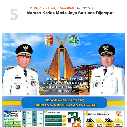
5
HUKUM
,
PERISTIWA
,
PESAWARAN
14,199 views
Mantan Kades Mada Jaya Sutrisna Dijemput…