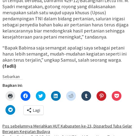
Di tempat berbeda, Danramil 429-12/Batanghari Lettu Inf. M.
Syadri mengatakan, gotong royong yang dilaksanakan
merupakan salah satu wujud upaya khusus (Upsus)
pendampingan TNI dalam bidang pertanian, saluran irigasi
sebagai penyedia bahan baku air pertanian harus terus dijaga
kelancarannya biar mendongkrak hasil pertanian sehingga
kesejahteraan para petani meningkat,” tandasnya.
“Bapak Babinsa saja semangat apalagi saya sebagai petani
harus lebih semangat, mudah-mudahan kegiatan seperti ini
akan terus terjalin,” ungkap Samsul, salah seorang warga.
(fadli)
Sebarkan
Bagikan ini:
Klik
Klik
Klik
Klik
Klik
Klik
Klik
Klik
untuk
untuk
untuk
untuk
untuk
untuk
untuk
untuk
mencetak(Membuka
membagikan
berbagi
berbagi
berbagi
berbagi
berbagi
berbagi
di
di
pada
di
pada
pada
pada
via
Klik
Lagi
jendela
Facebook(Membuka
Twitter(Membuka
Linkedln(Membuka
Reddit(Membuka
Tumblr(Membuka
Pinterest(Membu
Pocket(
untuk
yang
di
di
di
di
di
di
di
berbagi
baru)
jendela
jendela
jendela
jendela
jendela
jendela
jendela
di
yang
yang
yang
yang
yang
yang
yang
Telegram(Membuka
Navigasi
Pos sebelumnya
Meriahkan HUT Kabupaten ke-23, Disparbud Tuba Gelar
baru)
baru)
baru)
baru)
baru)
baru)
baru)
di
Beragam Kegiatan Budaya
jendela