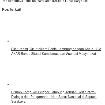
pos
yang
Pos berikutnya
Zaiful Bokhari Hadiri HUT ke-44 Desa Karya Tani
baru)
Pos terkait
Silaturahmi, Dit Intelkam Polda Lampung dengan Ketua LSM
AKAR Bahas Situasi Kamtibmas dan Aspirasi Masyarakat
Brimob Kompi 4B Pelopor Lampung Tengah Gelar Patroli
Dialogis dan Pengamanan Hari Santri Nasional di Seputih
Surabaya