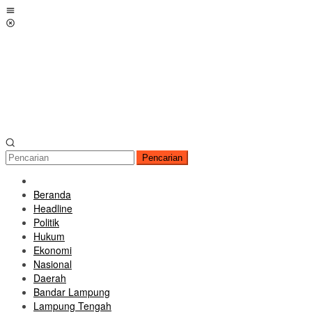
Loncat
Menu
ke
Mobile
konten
Pencarian
Beranda
Headline
Politik
Hukum
Ekonomi
Nasional
Daerah
Bandar Lampung
Lampung Tengah