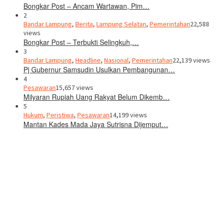
Bongkar Post – Ancam Wartawan, Pim…
2
Bandar Lampung
,
Berita
,
Lampung Selatan
,
Pemerintahan
22,588
views
Bongkar Post – Terbukti Selingkuh,…
3
Bandar Lampung
,
Headline
,
Nasional
,
Pemerintahan
22,139 views
Pj Gubernur Samsudin Usulkan Pembangunan…
4
Pesawaran
15,657 views
Milyaran Rupiah Uang Rakyat Belum Dikemb…
5
Hukum
,
Peristiwa
,
Pesawaran
14,199 views
Mantan Kades Mada Jaya Sutrisna Dijemput…