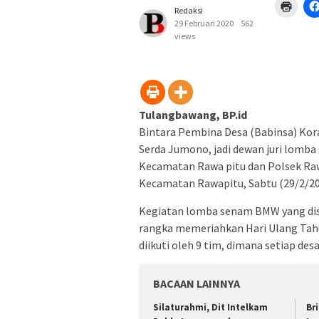
Klik
Redaksi
untuk
menc
29 Februari 2020
562
di
views
jendel
yang
baru)
Tulangbawang, BP.id
Bintara Pembina Desa (Babinsa) Ko
Serda Jumono, jadi dewan juri lom
Kecamatan Rawa pitu dan Polsek Raw
Kecamatan Rawapitu, Sabtu (29/2/20
Kegiatan lomba senam BMW yang di
rangka memeriahkan Hari Ulang Tah
diikuti oleh 9 tim, dimana setiap de
BACAAN LAINNYA
Silaturahmi, Dit Intelkam
Br