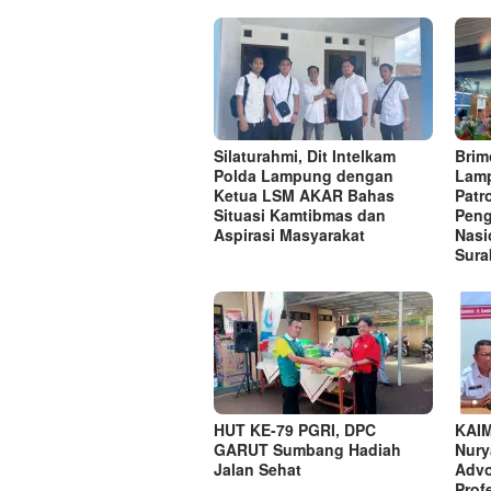
Silaturahmi, Dit Intelkam
Brim
Polda Lampung dengan
Lamp
Ketua LSM AKAR Bahas
Patr
Situasi Kamtibmas dan
Peng
Aspirasi Masyarakat
Nasi
Sura
HUT KE-79 PGRI, DPC
KAIM
GARUT Sumbang Hadiah
Nury
Jalan Sehat
Advo
Prof