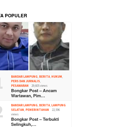
TA POPULER
1
BANDAR LAMPUNG
,
BERITA
,
HUKUM
,
PERS DAN JURNALIS
,
PESAWARAN
29,605 views
Bongkar Post – Ancam
Wartawan, Pim…
2
BANDAR LAMPUNG
,
BERITA
,
LAMPUNG
SELATAN
,
PEMERINTAHAN
22,596
views
Bongkar Post – Terbukti
Selingkuh,…