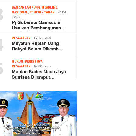
3
BANDAR LAMPUNG
,
HEADLINE
,
NASIONAL
,
PEMERINTAHAN
22,151
views
Pj Gubernur Samsudin
Usulkan Pembangunan…
4
PESAWARAN
15,663 views
Milyaran Rupiah Uang
Rakyat Belum Dikemb…
5
HUKUM
,
PERISTIWA
,
PESAWARAN
14,208 views
Mantan Kades Mada Jaya
Sutrisna Dijemput…