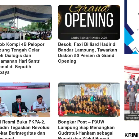
ob Kompi 4B Pelopor
Besok, Faxi Billiard Hadir di
ung Tengah Gelar
Bandar Lampung, Tawarkan
oli Dialogis dan
Diskon 50 Persen di Grand
amanan Hari Santri
Opening
onal di Seputih
baya
 Resmi Buka PKPA-2,
Bongkar Post – P3UW
adin Tegaskan Revolusi
Lampung Siap Menangkan
kat Berintegritas dan
Qudrotul-Hankam sebagai
KRIM
esional
Bupati dan Wakil Bupati