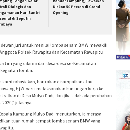
mpung Tengah Gelar
Bandar Lampung, Tawarkan
troli Dialogis dan
Diskon 50 Persen di Grand
ngamanan Hari Santri
Opening
sional di Seputih
rabaya
ta dewan juri untuk menilai lomba senam BMW mewakili
 Anggota Polsek Rawapitu dan Kecamatan Rawapitu
a tim yang dikirim dari desa-desa se-Kecamatan
 kegiatan lomba.
ih kami rahasiakan, baru akan disampaikan atau
awang Hj.Winarti melaksanakan kunjungan kerja ke
ralkan di Desa Mulyo Dadi, dan jika tidak ada perubahan
 2020,” jelasnya.
Kepala Kampung Mulyo Dadi menuturkan, ia merasa
jadikan tuan rumah tempat lomba senam BMW yang
wapitu.