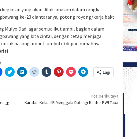
n kegiatan yang akan dilaksanakan dalam rangka
awang ke-23 diantaranya, gotong royong/kerja bakti.
 Mulyo Dadi agar semua ikut ambil bagian dalam
awang yang kita cintai, dengan tetap menjaga
pa untuk pasang umbul- umbul di depan rumahnya
/ris)
N
Klik
Klik
Klik
Klik
Klik
Klik
Klik
Klik
Lagi
untuk
untuk
untuk
untuk
untuk
untuk
untuk
untuk
etak(Membuka
membagikan
berbagi
berbagi
berbagi
berbagi
berbagi
berbagi
berbagi
di
pada
di
pada
pada
pada
via
di
a
Facebook(Membuka
Twitter(Membuka
Linkedln(Membuka
Reddit(Membuka
Tumblr(Membuka
Pinterest(Membuka
Pocket(Membuka
Telegram(Membuka
di
di
di
di
di
di
di
di
jendela
jendela
jendela
jendela
jendela
jendela
jendela
jendela
Pos berikutnya
yang
yang
yang
yang
yang
yang
yang
yang
Menggala
Karutan Kelas IIB Menggala Datangi Kantor PWI Tuba
baru)
baru)
baru)
baru)
baru)
baru)
baru)
baru)