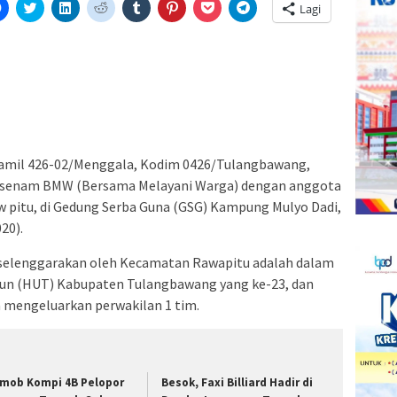
Klik
Klik
Klik
Klik
Klik
Klik
Klik
Klik
Lagi
untuk
untuk
untuk
untuk
untuk
untuk
untuk
untuk
etak(Membuka
membagikan
berbagi
berbagi
berbagi
berbagi
berbagi
berbagi
berbagi
di
pada
di
pada
pada
pada
via
di
a
Facebook(Membuka
Twitter(Membuka
Linkedln(Membuka
Reddit(Membuka
Tumblr(Membuka
Pinterest(Membuka
Pocket(Membuka
Telegram(Membuka
di
di
di
di
di
di
di
di
jendela
jendela
jendela
jendela
jendela
jendela
jendela
jendela
yang
yang
yang
yang
yang
yang
yang
yang
baru)
baru)
baru)
baru)
baru)
baru)
baru)
baru)
ramil 426-02/Menggala, Kodim 0426/Tulangbawang,
ba senam BMW (Bersama Melayani Warga) dengan anggota
 pitu, di Gedung Serba Guna (GSG) Kampung Mulyo Dadi,
20).
selenggarakan oleh Kecamatan Rawapitu adalah dalam
un (HUT) Kabupaten Tulangbawang yang ke-23, dan
sa mengeluarkan perwakilan 1 tim.
imob Kompi 4B Pelopor
Besok, Faxi Billiard Hadir di