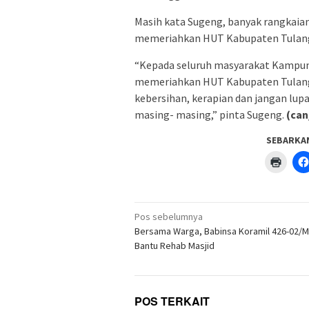
Masih kata Sugeng, banyak rangkaia
memeriahkan HUT Kabupaten Tulangb
“Kepada seluruh masyarakat Kampung
memeriahkan HUT Kabupaten Tulangb
kebersihan, kerapian dan jangan lu
masing- masing,” pinta Sugeng.
(can
SEBARKA
Klik
untuk
menc
di
jendel
yang
Navigasi
baru)
Pos sebelumnya
pos
Bersama Warga, Babinsa Koramil 426-02/
Bantu Rehab Masjid
POS TERKAIT