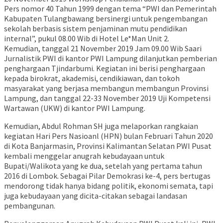
Pers nomor 40 Tahun 1999 dengan tema “PWI dan Pemerintah
Kabupaten Tulangbawang bersinergi untuk pengembangan
sekolah berbasis sistem penjaminan mutu pendidikan
internal”, pukul 08.00 Wib di Hotel Le*Man Unit 2.
Kemudian, tanggal 21 November 2019 Jam 09.00 Wib Saari
Jurnalistik PWI di kantor PWI Lampung dilanjutkan pemberian
penghargaan Tjindarbumi. Kegiatan ini berisi penghargaan
kepada birokrat, akademisi, cendikiawan, dan tokoh
masyarakat yang berjasa membangun membangun Provinsi
Lampung, dan tanggal 22-33 November 2019 Uji Kompetensi
Wartawan (UKW) di kantor PWI Lampung.
Kemudian, Abdul Rohman SH juga melaporkan rangkaian
kegiatan Hari Pers Nasioanl (HPN) bulan Februari Tahun 2020
di Kota Banjarmasin, Provinsi Kalimantan Selatan PWI Pusat
kembali menggelar anugrah kebudayaan untuk
Bupati/Walikota yang ke dua, setelah yang pertama tahun
2016 di Lombok. Sebagai Pilar Demokrasi ke-4, pers bertugas
mendorong tidak hanya bidang politik, ekonomi semata, tapi
juga kebudayaan yang dicita-citakan sebagai landasan
pembangunan.