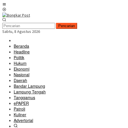
Loncat
Menu
ke
Mobile
konten
Pencarian
Sabtu, 8 Agustus 2026
Beranda
Headline
Politik
Hukum
Ekonomi
Nasional
Daerah
Bandar Lampung
Lampung Tengah
Tanggamus
ePAPER
Patroli
Kuliner
Advertorial