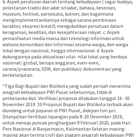
b. Aspek peraturan daerah tentang kebudayaan ( cagar budaya,
pelestarian tradisi dan adat istiadat, bahasa, kesenian,
museum, festival, pariwisata, kuliner, dan bagaimana
mengimplementasikannya sebagai sarana pembinaan
karakter, ekspresi kreatif, mengukuhkan persatuan dalam
keragaman, keadilan, dan kesejahteraan rakyat. c. Aspek
pemanfaatan media massa dan teknologi informasi untuk
wahana komunikasi dan Informasi sesama warga, dan warga
lokal dengan nasional, hingga internasional. d. Aspek
dukungannya pada aktualisasi nilai- nilai lokal yang berdaya
nasional/ global, berupa anggaran, even-even,
sarana/prasarana, SDM, dan publikasi/ dokumentasi yang
berkelanjutan.
“Tiga Bagi Bupati dan Walikota yang sudah pernah menerima
anugrah kebudayaan PWI Pusat sebelumnya, tidak di
perkenanka ikut. Verifikasi proposal dilakukan tanggal 16 -30
November 2019. 10 Proposal Bupati dan Walikota terbaik akan
diundang untuk paparan di PWI Pusat, didepan tim juri.
Dilanjutkan Verifikasi lapangan pada 8-20 Desember 2019,
untuk menuju puncak penghargaan 9 Februari 2020, pada Hari
Pers Nasional di Banjarmasin, Kalimantan Selatan masing-
masing akan terima trofi dan piagam anugrah kebudayaan PWI