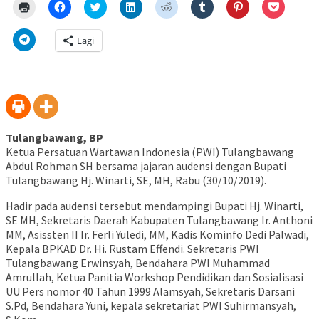
Klik
Klik
Klik
Klik
Klik
Klik
Klik
Klik
untuk
untuk
untuk
untuk
untuk
untuk
untuk
untuk
mencetak(Membuka
membagikan
berbagi
berbagi
berbagi
berbagi
berbagi
berbagi
di
di
pada
di
pada
pada
pada
via
Klik
Lagi
jendela
Facebook(Membuka
Twitter(Membuka
Linkedln(Membuka
Reddit(Membuka
Tumblr(Membuka
Pinterest(Membu
Pocket(
untuk
yang
di
di
di
di
di
di
di
berbagi
baru)
jendela
jendela
jendela
jendela
jendela
jendela
jendela
di
yang
yang
yang
yang
yang
yang
yang
Telegram(Membuka
baru)
baru)
baru)
baru)
baru)
baru)
baru)
di
jendela
yang
baru)
Tulangbawang, BP
Ketua Persatuan Wartawan Indonesia (PWI) Tulangbawang
Abdul Rohman SH bersama jajaran audensi dengan Bupati
Tulangbawang Hj. Winarti, SE, MH, Rabu (30/10/2019).
Hadir pada audensi tersebut mendampingi Bupati Hj. Winarti,
SE MH, Sekretaris Daerah Kabupaten Tulangbawang Ir. Anthoni
MM, Asissten II Ir. Ferli Yuledi, MM, Kadis Kominfo Dedi Palwadi,
Kepala BPKAD Dr. Hi. Rustam Effendi. Sekretaris PWI
Tulangbawang Erwinsyah, Bendahara PWI Muhammad
Amrullah, Ketua Panitia Workshop Pendidikan dan Sosialisasi
UU Pers nomor 40 Tahun 1999 Alamsyah, Sekretaris Darsani
S.Pd, Bendahara Yuni, kepala sekretariat PWI Suhirmansyah,