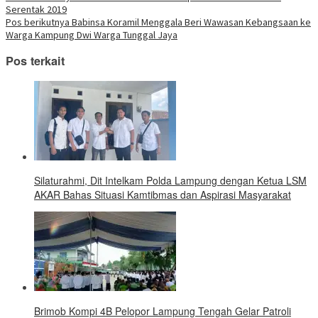
Navigasi
di
Serentak 2019
jendela
pos
yang
Pos berikutnya
Babinsa Koramil Menggala Beri Wawasan Kebangsaan ke
baru)
Warga Kampung Dwi Warga Tunggal Jaya
Pos terkait
Silaturahmi, Dit Intelkam Polda Lampung dengan Ketua LSM
AKAR Bahas Situasi Kamtibmas dan Aspirasi Masyarakat
Brimob Kompi 4B Pelopor Lampung Tengah Gelar Patroli