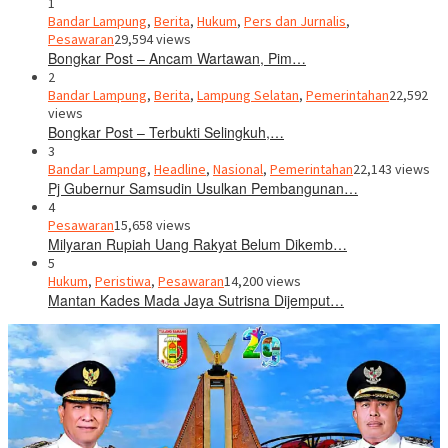
1
Bandar Lampung
,
Berita
,
Hukum
,
Pers dan Jurnalis
,
Pesawaran
29,594 views
Bongkar Post – Ancam Wartawan, Pim…
2
Bandar Lampung
,
Berita
,
Lampung Selatan
,
Pemerintahan
22,592
views
Bongkar Post – Terbukti Selingkuh,…
3
Bandar Lampung
,
Headline
,
Nasional
,
Pemerintahan
22,143 views
Pj Gubernur Samsudin Usulkan Pembangunan…
4
Pesawaran
15,658 views
Milyaran Rupiah Uang Rakyat Belum Dikemb…
5
Hukum
,
Peristiwa
,
Pesawaran
14,200 views
Mantan Kades Mada Jaya Sutrisna Dijemput…