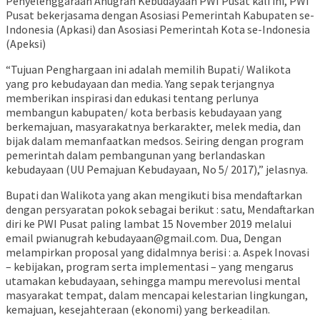
Penyelenggaraan Anugrah Kebudayaan PWI Pusat kali ini, PWI
Pusat bekerjasama dengan Asosiasi Pemerintah Kabupaten se-
Indonesia (Apkasi) dan Asosiasi Pemerintah Kota se-Indonesia
(Apeksi)
“Tujuan Penghargaan ini adalah memilih Bupati/ Walikota
yang pro kebudayaan dan media. Yang sepak terjangnya
memberikan inspirasi dan edukasi tentang perlunya
membangun kabupaten/ kota berbasis kebudayaan yang
berkemajuan, masyarakatnya berkarakter, melek media, dan
bijak dalam memanfaatkan medsos. Seiring dengan program
pemerintah dalam pembangunan yang berlandaskan
kebudayaan (UU Pemajuan Kebudayaan, No 5/ 2017),” jelasnya.
Bupati dan Walikota yang akan mengikuti bisa mendaftarkan
dengan persyaratan pokok sebagai berikut : satu, Mendaftarkan
diri ke PWI Pusat paling lambat 15 November 2019 melalui
email pwianugrah kebudayaan@gmail.com. Dua, Dengan
melampirkan proposal yang didalmnya berisi : a. Aspek Inovasi
– kebijakan, program serta implementasi – yang mengarus
utamakan kebudayaan, sehingga mampu merevolusi mental
masyarakat tempat, dalam mencapai kelestarian lingkungan,
kemajuan, kesejahteraan (ekonomi) yang berkeadilan.