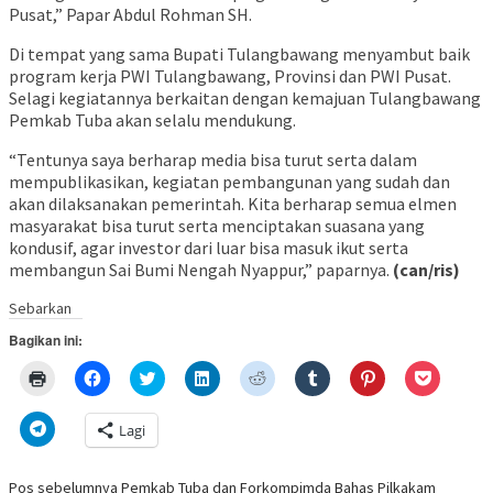
Pusat,” Papar Abdul Rohman SH.
Di tempat yang sama Bupati Tulangbawang menyambut baik
program kerja PWI Tulangbawang, Provinsi dan PWI Pusat.
Selagi kegiatannya berkaitan dengan kemajuan Tulangbawang
Pemkab Tuba akan selalu mendukung.
“Tentunya saya berharap media bisa turut serta dalam
mempublikasikan, kegiatan pembangunan yang sudah dan
akan dilaksanakan pemerintah. Kita berharap semua elmen
masyarakat bisa turut serta menciptakan suasana yang
kondusif, agar investor dari luar bisa masuk ikut serta
membangun Sai Bumi Nengah Nyappur,” paparnya.
(can/ris)
Sebarkan
Bagikan ini:
Klik
Klik
Klik
Klik
Klik
Klik
Klik
Klik
untuk
untuk
untuk
untuk
untuk
untuk
untuk
untuk
mencetak(Membuka
membagikan
berbagi
berbagi
berbagi
berbagi
berbagi
berbagi
di
di
pada
di
pada
pada
pada
via
Klik
Lagi
jendela
Facebook(Membuka
Twitter(Membuka
Linkedln(Membuka
Reddit(Membuka
Tumblr(Membuka
Pinterest(Membu
Pocket(
untuk
yang
di
di
di
di
di
di
di
berbagi
baru)
jendela
jendela
jendela
jendela
jendela
jendela
jendela
di
yang
yang
yang
yang
yang
yang
yang
Telegram(Membuka
Pos sebelumnya
Pemkab Tuba dan Forkompimda Bahas Pilkakam
baru)
baru)
baru)
baru)
baru)
baru)
baru)