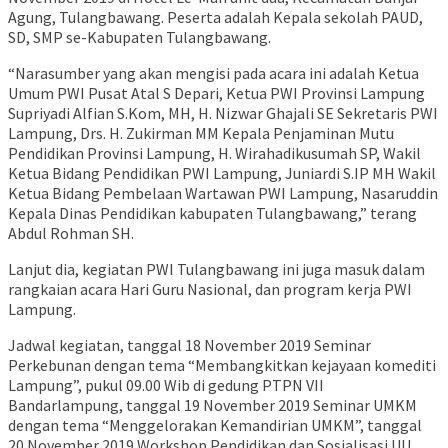
Agung, Tulangbawang. Peserta adalah Kepala sekolah PAUD,
SD, SMP se-Kabupaten Tulangbawang.
“Narasumber yang akan mengisi pada acara ini adalah Ketua
Umum PWI Pusat Atal S Depari, Ketua PWI Provinsi Lampung
Supriyadi Alfian S.Kom, MH, H. Nizwar Ghajali SE Sekretaris PWI
Lampung, Drs. H. Zukirman MM Kepala Penjaminan Mutu
Pendidikan Provinsi Lampung, H. Wirahadikusumah SP, Wakil
Ketua Bidang Pendidikan PWI Lampung, Juniardi S.IP MH Wakil
Ketua Bidang Pembelaan Wartawan PWI Lampung, Nasaruddin
Kepala Dinas Pendidikan kabupaten Tulangbawang,” terang
Abdul Rohman SH.
Lanjut dia, kegiatan PWI Tulangbawang ini juga masuk dalam
rangkaian acara Hari Guru Nasional, dan program kerja PWI
Lampung.
Jadwal kegiatan, tanggal 18 November 2019 Seminar
Perkebunan dengan tema “Membangkitkan kejayaan komediti
Lampung”, pukul 09.00 Wib di gedung PTPN VII
Bandarlampung, tanggal 19 November 2019 Seminar UMKM
dengan tema “Menggelorakan Kemandirian UMKM”, tanggal
20 November 2019 Workshop Pendidikan dan Sosialisasi UU