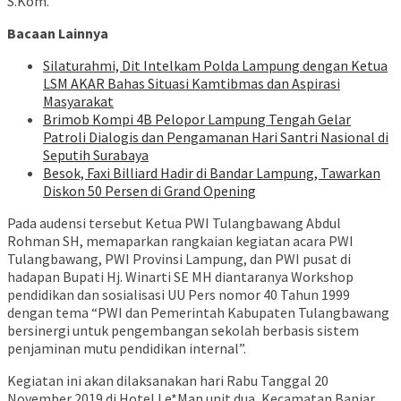
S.Kom.
Bacaan Lainnya
Silaturahmi, Dit Intelkam Polda Lampung dengan Ketua
LSM AKAR Bahas Situasi Kamtibmas dan Aspirasi
Masyarakat
Brimob Kompi 4B Pelopor Lampung Tengah Gelar
Patroli Dialogis dan Pengamanan Hari Santri Nasional di
Seputih Surabaya
Besok, Faxi Billiard Hadir di Bandar Lampung, Tawarkan
Diskon 50 Persen di Grand Opening
Pada audensi tersebut Ketua PWI Tulangbawang Abdul
Rohman SH, memaparkan rangkaian kegiatan acara PWI
Tulangbawang, PWI Provinsi Lampung, dan PWI pusat di
hadapan Bupati Hj. Winarti SE MH diantaranya Workshop
pendidikan dan sosialisasi UU Pers nomor 40 Tahun 1999
dengan tema “PWI dan Pemerintah Kabupaten Tulangbawang
bersinergi untuk pengembangan sekolah berbasis sistem
penjaminan mutu pendidikan internal”.
Kegiatan ini akan dilaksanakan hari Rabu Tanggal 20
November 2019 di Hotel Le*Man unit dua, Kecamatan Banjar