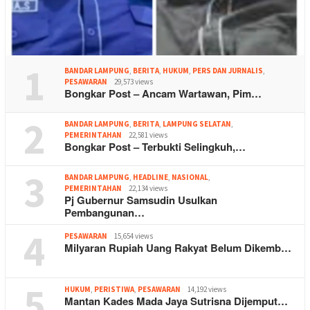
1
BANDAR LAMPUNG
,
BERITA
,
HUKUM
,
PERS DAN JURNALIS
,
PESAWARAN
29,573 views
Bongkar Post – Ancam Wartawan, Pim…
2
BANDAR LAMPUNG
,
BERITA
,
LAMPUNG SELATAN
,
PEMERINTAHAN
22,581 views
Bongkar Post – Terbukti Selingkuh,…
3
BANDAR LAMPUNG
,
HEADLINE
,
NASIONAL
,
PEMERINTAHAN
22,134 views
Pj Gubernur Samsudin Usulkan
Pembangunan…
4
PESAWARAN
15,654 views
Milyaran Rupiah Uang Rakyat Belum Dikemb…
5
HUKUM
,
PERISTIWA
,
PESAWARAN
14,192 views
Mantan Kades Mada Jaya Sutrisna Dijemput…