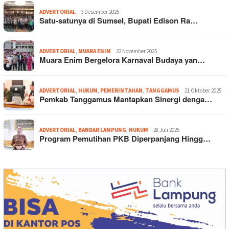
ADVERTORIAL
3 Desember 2025
Satu-satunya di Sumsel, Bupati Edison Ra…
ADVERTORIAL
,
MUARA ENIM
22 November 2025
Muara Enim Bergelora Karnaval Budaya yan…
ADVERTORIAL
,
HUKUM
,
PEMERINTAHAN
,
TANGGAMUS
21 Oktober 2025
Pemkab Tanggamus Mantapkan Sinergi denga…
ADVERTORIAL
,
BANDAR LAMPUNG
,
HUKUM
28 Juli 2025
Program Pemutihan PKB Diperpanjang Hingg…