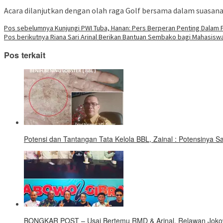
Acara dilanjutkan dengan olah raga Golf bersama dalam suasana 
Navigasi
Pos sebelumnya
Kunjungi PWI Tuba, Hanan: Pers Berperan Penting Dalam 
Pos berikutnya
Riana Sari Arinal Berikan Bantuan Sembako bagi Mahasisw
pos
Pos terkait
Potensi dan Tantangan Tata Kelola BBL, Zainal : Potensinya 
BONGKAR POST – Usai Bertemu RMD & Arinal, Relawan Jokow