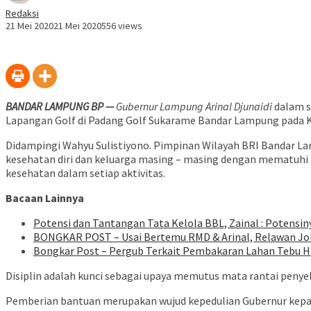
Redaksi
21 Mei 2020
21 Mei 2020
556 views
BANDAR LAMPUNG BP —
Gubernur Lampung Arinal Djunaidi
dalam s
Lapangan Golf di Padang Golf Sukarame Bandar Lampung pada K
Didampingi Wahyu Sulistiyono. Pimpinan Wilayah BRI Bandar 
kesehatan diri dan keluarga masing – masing dengan mematuhi 
kesehatan dalam setiap aktivitas.
Bacaan Lainnya
Potensi dan Tantangan Tata Kelola BBL, Zainal : Potensin
BONGKAR POST – Usai Bertemu RMD & Arinal, Relawan Jok
Bongkar Post – Pergub Terkait Pembakaran Lahan Tebu H
Disiplin adalah kunci sebagai upaya memutus mata rantai penye
Pemberian bantuan merupakan wujud kepedulian Gubernur kepa