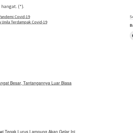
hangat. (*).
Pandemi Covid-19
S
a Unila Terdampak Covid-19
B
Sangat Besar, Tantangannya Luar Biasa
i Tegak Lurus Lampung Akan Gelar Ini