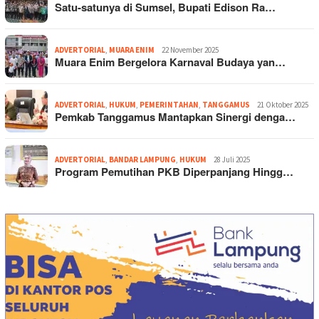
Satu-satunya di Sumsel, Bupati Edison Ra…
ADVERTORIAL
,
MUARA ENIM
22 November 2025
Muara Enim Bergelora Karnaval Budaya yan…
ADVERTORIAL
,
HUKUM
,
PEMERINTAHAN
,
TANGGAMUS
21 Oktober 2025
Pemkab Tanggamus Mantapkan Sinergi denga…
ADVERTORIAL
,
BANDAR LAMPUNG
,
HUKUM
28 Juli 2025
Program Pemutihan PKB Diperpanjang Hingg…