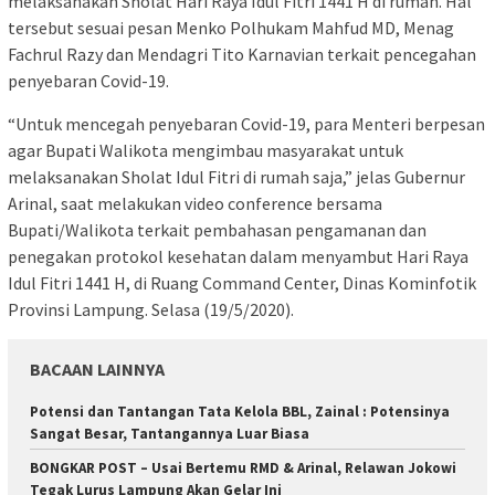
melaksanakan Sholat Hari Raya Idul Fitri 1441 H di rumah. Hal
tersebut sesuai pesan Menko Polhukam Mahfud MD, Menag
Fachrul Razy dan Mendagri Tito Karnavian terkait pencegahan
penyebaran Covid-19.
“Untuk mencegah penyebaran Covid-19, para Menteri berpesan
agar Bupati Walikota mengimbau masyarakat untuk
melaksanakan Sholat Idul Fitri di rumah saja,” jelas Gubernur
Arinal, saat melakukan video conference bersama
Bupati/Walikota terkait pembahasan pengamanan dan
penegakan protokol kesehatan dalam menyambut Hari Raya
Idul Fitri 1441 H, di Ruang Command Center, Dinas Kominfotik
Provinsi Lampung. Selasa (19/5/2020).
BACAAN LAINNYA
Potensi dan Tantangan Tata Kelola BBL, Zainal : Potensinya
Sangat Besar, Tantangannya Luar Biasa
BONGKAR POST – Usai Bertemu RMD & Arinal, Relawan Jokowi
Tegak Lurus Lampung Akan Gelar Ini