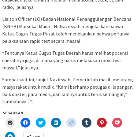
radio,” jelasnya.
Liaison Officer (LO) Badan Nasional Penanggulangan Bencana
(BNPB) Marsekal Muda TNI Nazirsyah menjelaskan bahwa
Ketua Gugus Tugas Pusat telah menekankan bahwa perlunya
pelaksanaan rapid test secara massal.
“Tentunya Ketua Gugus Tugas Daerah harus melihat potensi
daerahnya juga, di mana yang harus melakukan rapid test
massal,” jelasnya.
Sampai saat ini, lanjut Nazirsyah, Pemerintah masih melarang
masyarakat untuk mudik. “Kami berharap petugas di lapangan,
baik dokter, para medis, dan lainnya untuk terus semangat,”
tambahnya. (*).
SEBARKAN
Klik
Klik
Klik
Klik
Klik
Klik
Klik
Klik
untuk
untuk
untuk
untuk
untuk
untuk
untuk
untuk
mencetak(Membuka
membagikan
berbagi
berbagi
berbagi
berbagi
berbagi
berbagi
di
di
pada
di
pada
pada
pada
via
Klik
Lagi