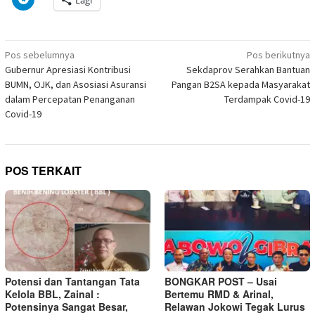
jendela
Facebook(Membuka
Twitter(Membuka
Linkedln(Membuka
Reddit(Membuka
Tumblr(Membuka
Pinterest(Membu
Pocket(
untuk
yang
di
di
di
di
di
di
di
berbagi
baru)
jendela
jendela
jendela
jendela
jendela
jendela
jendela
di
yang
yang
yang
yang
yang
yang
yang
Telegram(Membuka
baru)
baru)
baru)
baru)
baru)
baru)
baru)
di
Navigasi
jendela
Pos sebelumnya
Pos berikutnya
yang
pos
Gubernur Apresiasi Kontribusi
Sekdaprov Serahkan Bantuan
baru)
BUMN, OJK, dan Asosiasi Asuransi
Pangan B2SA kepada Masyarakat
dalam Percepatan Penanganan
Terdampak Covid-19
Covid-19
POS TERKAIT
Potensi dan Tantangan Tata
BONGKAR POST – Usai
Kelola BBL, Zainal :
Bertemu RMD & Arinal,
Potensinya Sangat Besar,
Relawan Jokowi Tegak Lurus