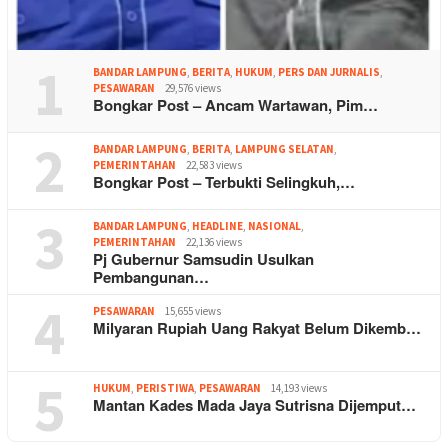
1
BANDAR LAMPUNG
,
BERITA
,
HUKUM
,
PERS DAN JURNALIS
,
PESAWARAN
29,576 views
Bongkar Post – Ancam Wartawan, Pim…
2
BANDAR LAMPUNG
,
BERITA
,
LAMPUNG SELATAN
,
PEMERINTAHAN
22,583 views
Bongkar Post – Terbukti Selingkuh,…
3
BANDAR LAMPUNG
,
HEADLINE
,
NASIONAL
,
PEMERINTAHAN
22,136 views
Pj Gubernur Samsudin Usulkan
Pembangunan…
4
PESAWARAN
15,655 views
Milyaran Rupiah Uang Rakyat Belum Dikemb…
5
HUKUM
,
PERISTIWA
,
PESAWARAN
14,193 views
Mantan Kades Mada Jaya Sutrisna Dijemput…