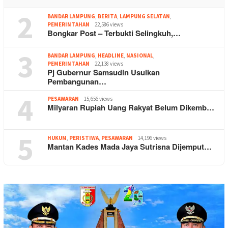
2
BANDAR LAMPUNG
,
BERITA
,
LAMPUNG SELATAN
,
PEMERINTAHAN
22,586 views
Bongkar Post – Terbukti Selingkuh,…
3
BANDAR LAMPUNG
,
HEADLINE
,
NASIONAL
,
PEMERINTAHAN
22,138 views
Pj Gubernur Samsudin Usulkan
Pembangunan…
4
PESAWARAN
15,656 views
Milyaran Rupiah Uang Rakyat Belum Dikemb…
5
HUKUM
,
PERISTIWA
,
PESAWARAN
14,196 views
Mantan Kades Mada Jaya Sutrisna Dijemput…