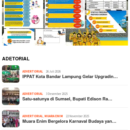
ADETORIAL
ADVERTORIAL
26 Juli 2026
IPPAT Kota Bandar Lampung Gelar Upgradin…
ADVERTORIAL
3 Desember 2025
Satu-satunya di Sumsel, Bupati Edison Ra…
ADVERTORIAL
,
MUARA ENIM
22 November 2025
Muara Enim Bergelora Karnaval Budaya yan…