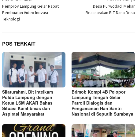
Navigasi
yang
pos
Pemprov Lampung Gelar Rapat
Desa Purwodadi Mekar
baru)
Pembuatan Video Inovasi
Realisasikan BLT Dana Desa
Teknologi
POS TERKAIT
Silaturahmi, Dit Intelkam
Brimob Kompi 4B Pelopor
Polda Lampung dengan
Lampung Tengah Gelar
Ketua LSM AKAR Bahas
Patroli Dialogis dan
Situasi Kamtibmas dan
Pengamanan Hari Santri
Aspirasi Masyarakat
Nasional di Seputih Surabaya