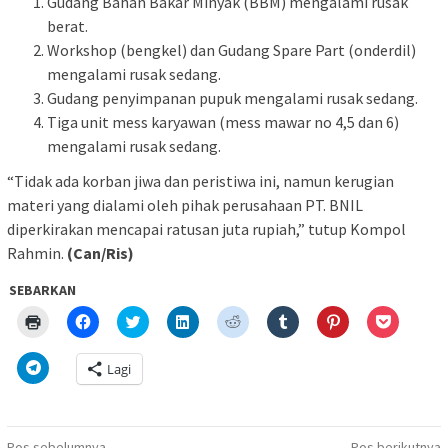
Gudang Bahan Bakar Minyak (BBM) mengalami rusak
berat.
Workshop (bengkel) dan Gudang Spare Part (onderdil)
mengalami rusak sedang.
Gudang penyimpanan pupuk mengalami rusak sedang.
Tiga unit mess karyawan (mess mawar no 4,5 dan 6)
mengalami rusak sedang.
“Tidak ada korban jiwa dan peristiwa ini, namun kerugian
materi yang dialami oleh pihak perusahaan PT. BNIL
diperkirakan mencapai ratusan juta rupiah,” tutup Kompol
Rahmin.
(Can/Ris)
SEBARKAN
Klik
Klik
Klik
Klik
Klik
Klik
Klik
Klik
untuk
untuk
untuk
untuk
untuk
untuk
untuk
untuk
mencetak(Membuka
membagikan
berbagi
berbagi
berbagi
berbagi
berbagi
berbagi
di
di
pada
di
pada
pada
pada
via
Klik
Lagi
jendela
Facebook(Membuka
Twitter(Membuka
Linkedln(Membuka
Reddit(Membuka
Tumblr(Membuka
Pinterest(Membu
Pocket(
untuk
yang
di
di
di
di
di
di
di
berbagi
baru)
jendela
jendela
jendela
jendela
jendela
jendela
jendela
di
yang
yang
yang
yang
yang
yang
yang
Telegram(Membuka
baru)
baru)
baru)
baru)
baru)
baru)
baru)
di
jendela
Pos sebelumnya
Pos berikutnya