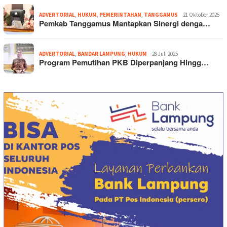
ADVERTORIAL
,
HUKUM
,
PEMERINTAHAN
,
TANGGAMUS
21 Oktober 2025
Pemkab Tanggamus Mantapkan Sinergi denga…
ADVERTORIAL
,
BANDAR LAMPUNG
,
HUKUM
28 Juli 2025
Program Pemutihan PKB Diperpanjang Hingg…