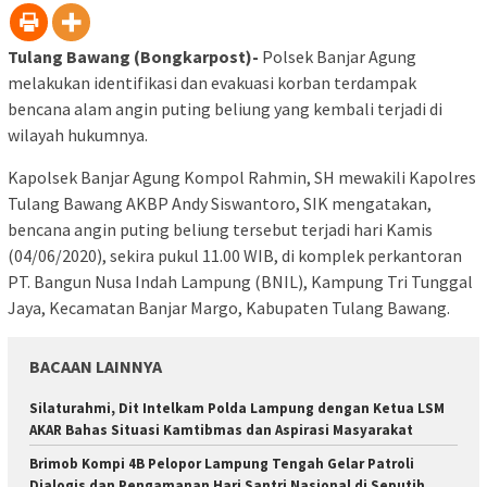
Tulang Bawang (Bongkarpost)-
Polsek Banjar Agung
melakukan identifikasi dan evakuasi korban terdampak
bencana alam angin puting beliung yang kembali terjadi di
wilayah hukumnya.
Kapolsek Banjar Agung Kompol Rahmin, SH mewakili Kapolres
Tulang Bawang AKBP Andy Siswantoro, SIK mengatakan,
bencana angin puting beliung tersebut terjadi hari Kamis
(04/06/2020), sekira pukul 11.00 WIB, di komplek perkantoran
PT. Bangun Nusa Indah Lampung (BNIL), Kampung Tri Tunggal
Jaya, Kecamatan Banjar Margo, Kabupaten Tulang Bawang.
BACAAN LAINNYA
Silaturahmi, Dit Intelkam Polda Lampung dengan Ketua LSM
AKAR Bahas Situasi Kamtibmas dan Aspirasi Masyarakat
Brimob Kompi 4B Pelopor Lampung Tengah Gelar Patroli
Dialogis dan Pengamanan Hari Santri Nasional di Seputih