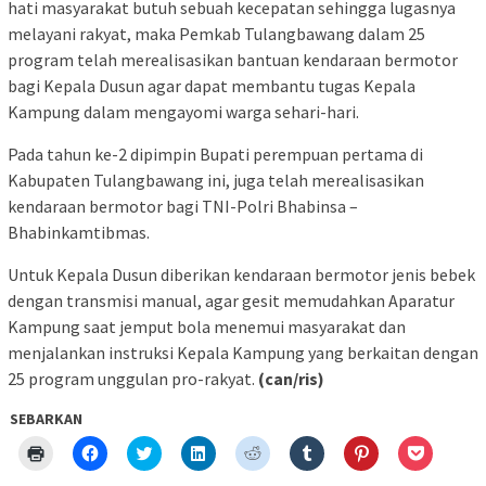
hati masyarakat butuh sebuah kecepatan sehingga lugasnya
melayani rakyat, maka Pemkab Tulangbawang dalam 25
program telah merealisasikan bantuan kendaraan bermotor
bagi Kepala Dusun agar dapat membantu tugas Kepala
Kampung dalam mengayomi warga sehari-hari.
Pada tahun ke-2 dipimpin Bupati perempuan pertama di
Kabupaten Tulangbawang ini, juga telah merealisasikan
kendaraan bermotor bagi TNI-Polri Bhabinsa –
Bhabinkamtibmas.
Untuk Kepala Dusun diberikan kendaraan bermotor jenis bebek
dengan transmisi manual, agar gesit memudahkan Aparatur
Kampung saat jemput bola menemui masyarakat dan
menjalankan instruksi Kepala Kampung yang berkaitan dengan
25 program unggulan pro-rakyat.
(can/ris)
SEBARKAN
Klik
Klik
Klik
Klik
Klik
Klik
Klik
Klik
untuk
untuk
untuk
untuk
untuk
untuk
untuk
untuk
mencetak(Membuka
membagikan
berbagi
berbagi
berbagi
berbagi
berbagi
berbagi