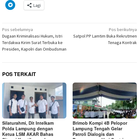
di
di
pada
di
pada
pada
pada
via
Klik
Lagi
jendela
Facebook(Membuka
Twitter(Membuka
Linkedln(Membuka
Reddit(Membuka
Tumblr(Membuka
Pinterest(Membu
Pocket(
untuk
yang
di
di
di
di
di
di
di
berbagi
baru)
jendela
jendela
jendela
jendela
jendela
jendela
jendela
di
yang
yang
yang
yang
yang
yang
yang
Telegram(Membuka
baru)
baru)
baru)
baru)
baru)
baru)
baru)
di
Navigasi
jendela
Pos sebelumnya
Pos berikutnya
yang
pos
Dugaan Kriminalisasi Hukum, Istri
Satpol PP Lamtim Buka Rekrutmen
baru)
Terdakwa Kirim Surat Terbuka ke
Tenaga Kontrak
Presiden, Kapolri dan Ombudsman
POS TERKAIT
Silaturahmi, Dit Intelkam
Brimob Kompi 4B Pelopor
Polda Lampung dengan
Lampung Tengah Gelar
Ketua LSM AKAR Bahas
Patroli Dialogis dan