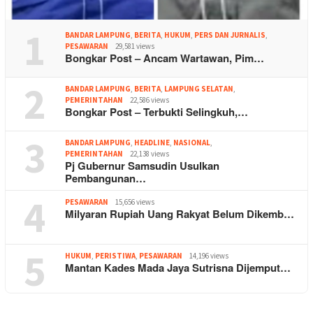
1
BANDAR LAMPUNG
,
BERITA
,
HUKUM
,
PERS DAN JURNALIS
,
PESAWARAN
29,581 views
Bongkar Post – Ancam Wartawan, Pim…
2
BANDAR LAMPUNG
,
BERITA
,
LAMPUNG SELATAN
,
PEMERINTAHAN
22,586 views
Bongkar Post – Terbukti Selingkuh,…
3
BANDAR LAMPUNG
,
HEADLINE
,
NASIONAL
,
PEMERINTAHAN
22,138 views
Pj Gubernur Samsudin Usulkan
Pembangunan…
4
PESAWARAN
15,656 views
Milyaran Rupiah Uang Rakyat Belum Dikemb…
5
HUKUM
,
PERISTIWA
,
PESAWARAN
14,196 views
Mantan Kades Mada Jaya Sutrisna Dijemput…