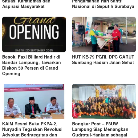
Situasi Kamtibmas dan
Pengamanan Hari Santri
Aspirasi Masyarakat
Nasional di Seputih Surabaya
Besok, Faxi Billiard Hadir di
HUT KE-79 PGRI, DPC GARUT
Bandar Lampung, Tawarkan
Sumbang Hadiah Jalan Sehat
Diskon 50 Persen di Grand
Opening
KAIM Resmi Buka PKPA-2,
Bongkar Post – P3UW
Nuryadin Tegaskan Revolusi
Lampung Siap Menangkan
Advokat Berintegritas dan
Qudrotul-Hankam sebagai