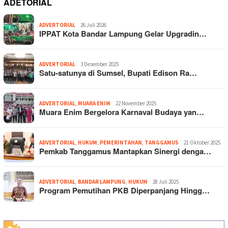
ADETORIAL
ADVERTORIAL
26 Juli 2026
IPPAT Kota Bandar Lampung Gelar Upgradin…
ADVERTORIAL
3 Desember 2025
Satu-satunya di Sumsel, Bupati Edison Ra…
ADVERTORIAL
,
MUARA ENIM
22 November 2025
Muara Enim Bergelora Karnaval Budaya yan…
ADVERTORIAL
,
HUKUM
,
PEMERINTAHAN
,
TANGGAMUS
21 Oktober 2025
Pemkab Tanggamus Mantapkan Sinergi denga…
ADVERTORIAL
,
BANDAR LAMPUNG
,
HUKUM
28 Juli 2025
Program Pemutihan PKB Diperpanjang Hingg…