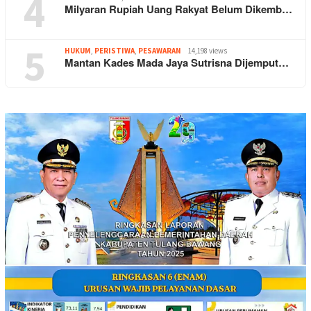
4
Milyaran Rupiah Uang Rakyat Belum Dikemb…
5
HUKUM
,
PERISTIWA
,
PESAWARAN
14,198 views
Mantan Kades Mada Jaya Sutrisna Dijemput…