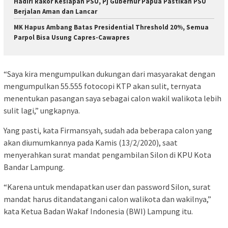
Hadiri Rakor Kesiapan PSU, Pj Gubernur Papua Pastikan PSU
Berjalan Aman dan Lancar
MK Hapus Ambang Batas Presidential Threshold 20%, Semua
Parpol Bisa Usung Capres-Cawapres
“Saya kira mengumpulkan dukungan dari masyarakat dengan
mengumpulkan 55.555 fotocopi KTP akan sulit, ternyata
menentukan pasangan saya sebagai calon wakil walikota lebih
sulit lagi,” ungkapnya.
Yang pasti, kata Firmansyah, sudah ada beberapa calon yang
akan diumumkannya pada Kamis (13/2/2020), saat
menyerahkan surat mandat pengambilan Silon di KPU Kota
Bandar Lampung.
“Karena untuk mendapatkan user dan password Silon, surat
mandat harus ditandatangani calon walikota dan wakilnya,”
kata Ketua Badan Wakaf Indonesia (BWI) Lampung itu.