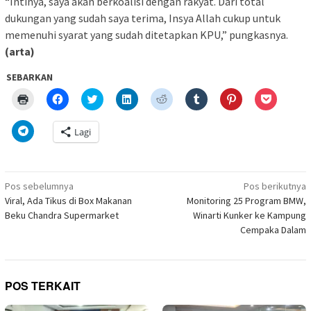
“Intinya, saya akan berkoalisi dengan rakyat. Dari total
dukungan yang sudah saya terima, Insya Allah cukup untuk
memenuhi syarat yang sudah ditetapkan KPU,” pungkasnya.
(arta)
SEBARKAN
Klik
Klik
Klik
Klik
Klik
Klik
Klik
Klik
untuk
untuk
untuk
untuk
untuk
untuk
untuk
untuk
mencetak(Membuka
membagikan
berbagi
berbagi
berbagi
berbagi
berbagi
berbagi
di
di
pada
di
pada
pada
pada
via
Klik
Lagi
jendela
Facebook(Membuka
Twitter(Membuka
Linkedln(Membuka
Reddit(Membuka
Tumblr(Membuka
Pinterest(Membu
Pocket(
untuk
yang
di
di
di
di
di
di
di
berbagi
baru)
jendela
jendela
jendela
jendela
jendela
jendela
jendela
di
yang
yang
yang
yang
yang
yang
yang
Telegram(Membuka
baru)
baru)
baru)
baru)
baru)
baru)
baru)
di
Navigasi
jendela
Pos sebelumnya
Pos berikutnya
yang
pos
Viral, Ada Tikus di Box Makanan
Monitoring 25 Program BMW,
baru)
Beku Chandra Supermarket
Winarti Kunker ke Kampung
Cempaka Dalam
POS TERKAIT