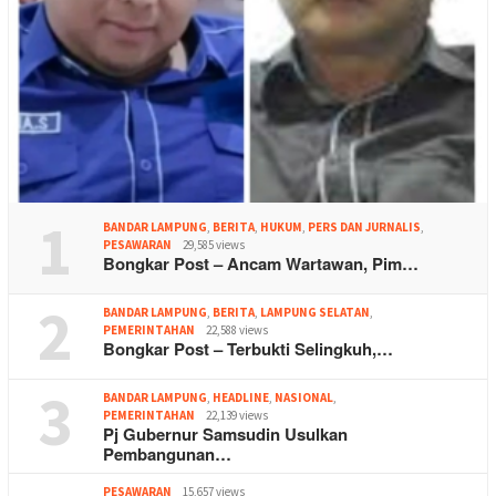
1
BANDAR LAMPUNG
,
BERITA
,
HUKUM
,
PERS DAN JURNALIS
,
PESAWARAN
29,585 views
Bongkar Post – Ancam Wartawan, Pim…
2
BANDAR LAMPUNG
,
BERITA
,
LAMPUNG SELATAN
,
PEMERINTAHAN
22,588 views
Bongkar Post – Terbukti Selingkuh,…
3
BANDAR LAMPUNG
,
HEADLINE
,
NASIONAL
,
PEMERINTAHAN
22,139 views
Pj Gubernur Samsudin Usulkan
Pembangunan…
PESAWARAN
15,657 views