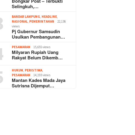
Bongkar Post – Terbukti
Selingkuh,…
3
BANDAR LAMPUNG
,
HEADLINE
,
NASIONAL
,
PEMERINTAHAN
22,136
views
Pj Gubernur Samsudin
Usulkan Pembangunan…
4
PESAWARAN
15,655 views
Milyaran Rupiah Uang
Rakyat Belum Dikemb…
5
HUKUM
,
PERISTIWA
,
PESAWARAN
14,193 views
Mantan Kades Mada Jaya
Sutrisna Dijemput…