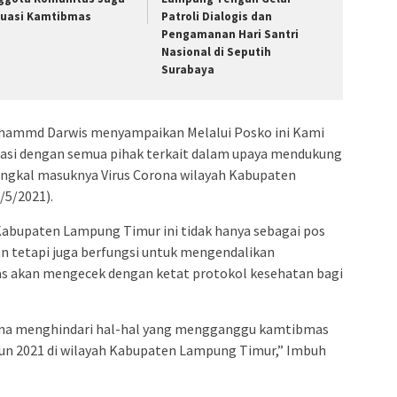
tuasi Kamtibmas
Patroli Dialogis dan
Pengamanan Hari Santri
Nasional di Seputih
Surabaya
hammd Darwis menyampaikan Melalui Posko ini Kami
orasi dengan semua pihak terkait dalam upaya mendukung
angkal masuknya Virus Corona wilayah Kabupaten
/5/2021).
Kabupaten Lampung Timur ini tidak hanya sebagai pos
n tetapi juga berfungsi untuk mengendalikan
as akan mengecek dengan ketat protokol kesehatan bagi
na menghindari hal-hal yang mengganggu kamtibmas
tahun 2021 di wilayah Kabupaten Lampung Timur,” Imbuh