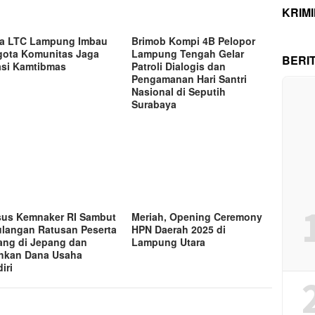
KRIM
a LTC Lampung Imbau
Brimob Kompi 4B Pelopor
ota Komunitas Jaga
Lampung Tengah Gelar
BERI
asi Kamtibmas
Patroli Dialogis dan
Pengamanan Hari Santri
Nasional di Seputih
Surabaya
sus Kemnaker RI Sambut
Meriah, Opening Ceremony
langan Ratusan Peserta
HPN Daerah 2025 di
ng di Jepang dan
Lampung Utara
hkan Dana Usaha
iri