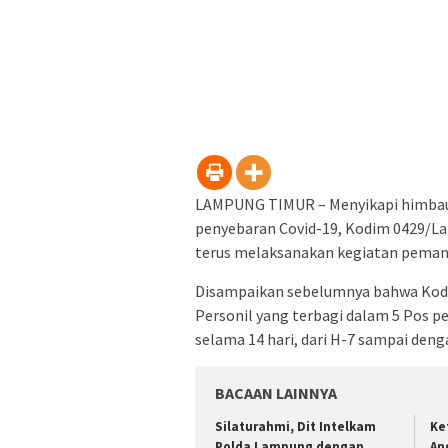
LAMPUNG TIMUR – Menyikapi himbaua
penyebaran Covid-19, Kodim 0429/Lam
terus melaksanakan kegiatan pemant
Disampaikan sebelumnya bahwa Kodi
Personil yang terbagi dalam 5 Pos p
selama 14 hari, dari H-7 sampai denga
BACAAN LAINNYA
Silaturahmi, Dit Intelkam
Ke
Polda Lampung dengan
An