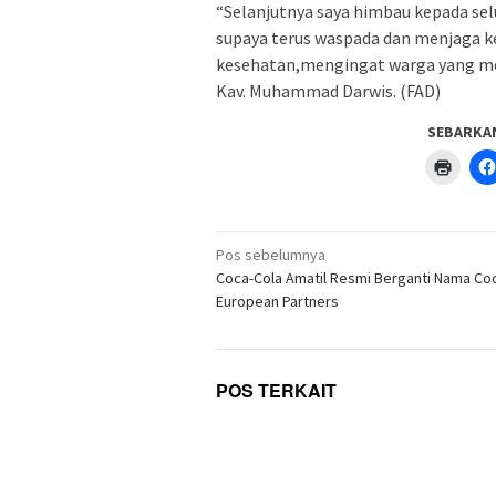
“Selanjutnya saya himbau kepada se
supaya terus waspada dan menjaga 
kesehatan,mengingat warga yang mel
Kav. Muhammad Darwis. (FAD)
SEBARKA
Klik
untuk
menc
di
jendel
yang
Navigasi
baru)
Pos sebelumnya
pos
Coca-Cola Amatil Resmi Berganti Nama Co
European Partners
POS TERKAIT