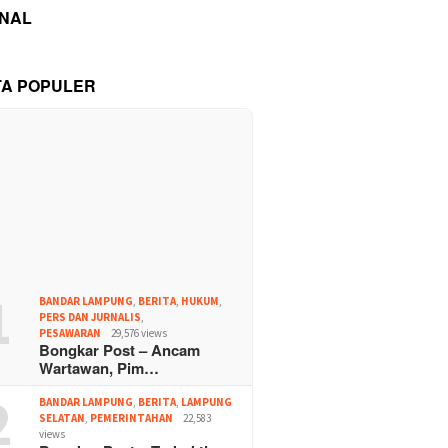
INAL
TA POPULER
1
BANDAR LAMPUNG
,
BERITA
,
HUKUM
,
PERS DAN JURNALIS
,
PESAWARAN
29,576 views
Bongkar Post – Ancam
Wartawan, Pim…
2
BANDAR LAMPUNG
,
BERITA
,
LAMPUNG
SELATAN
,
PEMERINTAHAN
22,583
views