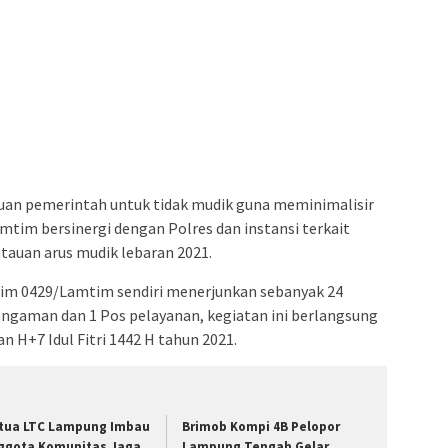
n pemerintah untuk tidak mudik guna meminimalisir
tim bersinergi dengan Polres dan instansi terkait
auan arus mudik lebaran 2021.
m 0429/Lamtim sendiri menerjunkan sebanyak 24
engaman dan 1 Pos pelayanan, kegiatan ini berlangsung
n H+7 Idul Fitri 1442 H tahun 2021.
tua LTC Lampung Imbau
Brimob Kompi 4B Pelopor
ggota Komunitas Jaga
Lampung Tengah Gelar