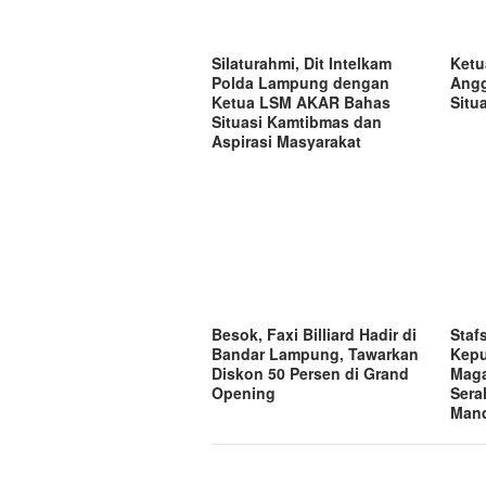
Silaturahmi, Dit Intelkam
Ketu
Polda Lampung dengan
Angg
Ketua LSM AKAR Bahas
Situ
Situasi Kamtibmas dan
Aspirasi Masyarakat
Besok, Faxi Billiard Hadir di
Staf
Bandar Lampung, Tawarkan
Kepu
Diskon 50 Persen di Grand
Maga
Opening
Sera
Mand