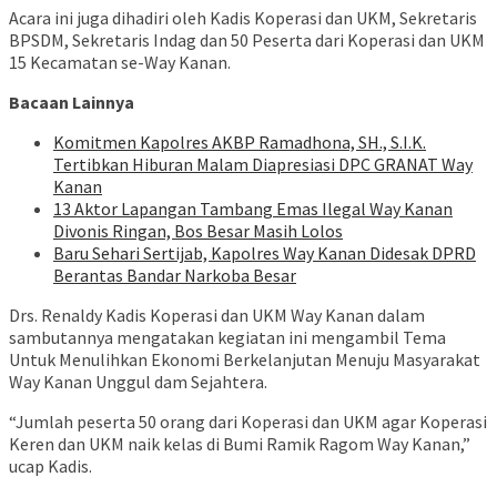
Acara ini juga dihadiri oleh Kadis Koperasi dan UKM, Sekretaris
BPSDM, Sekretaris Indag dan 50 Peserta dari Koperasi dan UKM
15 Kecamatan se-Way Kanan.
Bacaan Lainnya
Komitmen Kapolres AKBP Ramadhona, SH., S.I.K.
Tertibkan Hiburan Malam Diapresiasi DPC GRANAT Way
Kanan
13 Aktor Lapangan Tambang Emas Ilegal Way Kanan
Divonis Ringan, Bos Besar Masih Lolos
Baru Sehari Sertijab, Kapolres Way Kanan Didesak DPRD
Berantas Bandar Narkoba Besar
Drs. Renaldy Kadis Koperasi dan UKM Way Kanan dalam
sambutannya mengatakan kegiatan ini mengambil Tema
Untuk Menulihkan Ekonomi Berkelanjutan Menuju Masyarakat
Way Kanan Unggul dam Sejahtera.
“Jumlah peserta 50 orang dari Koperasi dan UKM agar Koperasi
Keren dan UKM naik kelas di Bumi Ramik Ragom Way Kanan,”
ucap Kadis.