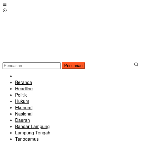
Loncat
Menu
ke
Mobile
konten
Pencarian
Beranda
Headline
Politik
Hukum
Ekonomi
Nasional
Daerah
Bandar Lampung
Lampung Tengah
Tanggamus