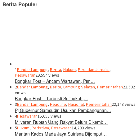
Berita Populer
1
Bandar Lampung
,
Berita
,
Hukum
,
Pers dan Jurnalis
,
Pesawaran
29,594 views
Bongkar Post – Ancam Wartawan, Pim…
2
Bandar Lampung
,
Berita
,
Lampung Selatan
,
Pemerintahan
22,592
views
Bongkar Post – Terbukti Selingkuh,…
3
Bandar Lampung
,
Headline
,
Nasional
,
Pemerintahan
22,143 views
Pj Gubernur Samsudin Usulkan Pembangunan…
4
Pesawaran
15,658 views
Milyaran Rupiah Uang Rakyat Belum Dikemb…
5
Hukum
,
Peristiwa
,
Pesawaran
14,200 views
Mantan Kades Mada Jaya Sutrisna Dijemput…