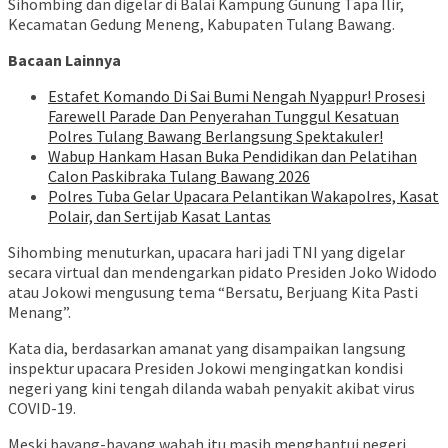
Sihombing dan digelar di Balai Kampung Gunung Tapa Ilir,
Kecamatan Gedung Meneng, Kabupaten Tulang Bawang.
Bacaan Lainnya
Estafet Komando Di Sai Bumi Nengah Nyappur! Prosesi
Farewell Parade Dan Penyerahan Tunggul Kesatuan
Polres Tulang Bawang Berlangsung Spektakuler!
Wabup Hankam Hasan Buka Pendidikan dan Pelatihan
Calon Paskibraka Tulang Bawang 2026
Polres Tuba Gelar Upacara Pelantikan Wakapolres, Kasat
Polair, dan Sertijab Kasat Lantas
Sihombing menuturkan, upacara hari jadi TNI yang digelar
secara virtual dan mendengarkan pidato Presiden Joko Widodo
atau Jokowi mengusung tema “Bersatu, Berjuang Kita Pasti
Menang”.
Kata dia, berdasarkan amanat yang disampaikan langsung
inspektur upacara Presiden Jokowi mengingatkan kondisi
negeri yang kini tengah dilanda wabah penyakit akibat virus
COVID-19.
Meski bayang-bayang wabah itu masih menghantui negeri,