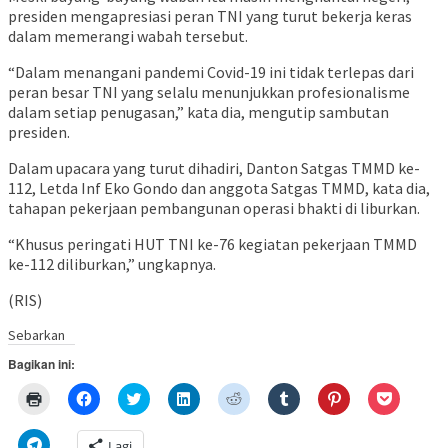
presiden mengapresiasi peran TNI yang turut bekerja keras
dalam memerangi wabah tersebut.
“Dalam menangani pandemi Covid-19 ini tidak terlepas dari
peran besar TNI yang selalu menunjukkan profesionalisme
dalam setiap penugasan,” kata dia, mengutip sambutan
presiden.
Dalam upacara yang turut dihadiri, Danton Satgas TMMD ke-
112, Letda Inf Eko Gondo dan anggota Satgas TMMD, kata dia,
tahapan pekerjaan pembangunan operasi bhakti di liburkan.
“Khusus peringati HUT TNI ke-76 kegiatan pekerjaan TMMD
ke-112 diliburkan,” ungkapnya.
(RIS)
Sebarkan
Bagikan ini:
Klik
Klik
Klik
Klik
Klik
Klik
Klik
Klik
untuk
untuk
untuk
untuk
untuk
untuk
untuk
untuk
mencetak(Membuka
membagikan
berbagi
berbagi
berbagi
berbagi
berbagi
berbagi
di
di
pada
di
pada
pada
pada
via
Klik
Lagi