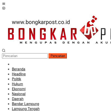
Loncat
Menu
ke
Mobile
konten
Pencarian
Beranda
Headline
Politik
Hukum
Ekonomi
Nasional
Daerah
Bandar Lampung
Lampung Tengah