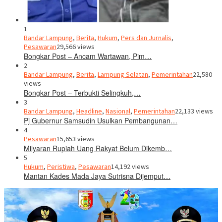
1
Bandar Lampung
,
Berita
,
Hukum
,
Pers dan Jurnalis
,
Pesawaran
29,566 views
Bongkar Post – Ancam Wartawan, Pim…
2
Bandar Lampung
,
Berita
,
Lampung Selatan
,
Pemerintahan
22,580
views
Bongkar Post – Terbukti Selingkuh,…
3
Bandar Lampung
,
Headline
,
Nasional
,
Pemerintahan
22,133 views
Pj Gubernur Samsudin Usulkan Pembangunan…
4
Pesawaran
15,653 views
Milyaran Rupiah Uang Rakyat Belum Dikemb…
5
Hukum
,
Peristiwa
,
Pesawaran
14,192 views
Mantan Kades Mada Jaya Sutrisna Dijemput…