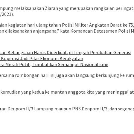
ung melaksanakan Ziarah yang merupakan rangkaian peringatan H
/2021).
an kegiatan hari ulang tahun Polisi Militer Angkatan Darat ke 75
i akan dilaksanakan anjangsana,” kata Komandan Detasemen Polisi 
asan Kebangsaan Harus Diperkuat, di Tengah Perubahan Generasi
Koperasi Jadi Pilar Ekonomi Kerakyatan
dera Merah Putih, Tumbuhkan Semangat Nasionalisme
ersama rombongan hari ini juga akan langsung berkunjung ke ru
s, kemudian yang kedua ke mantan anggota kita yang meninggal 
l jajaran Denpom II/3 Lampung maupun PNS Denpom II/3, dan segena