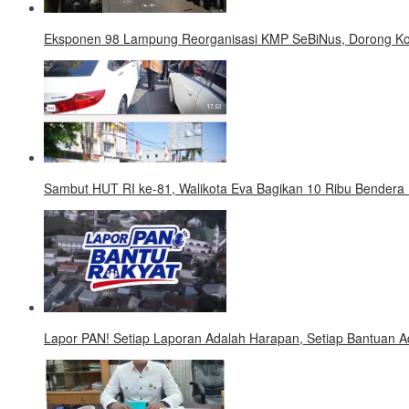
Eksponen 98 Lampung Reorganisasi KMP SeBiNus, Dorong Kope
Sambut HUT RI ke-81, Walikota Eva Bagikan 10 Ribu Bender
Lapor PAN! Setiap Laporan Adalah Harapan, Setiap Bantuan A