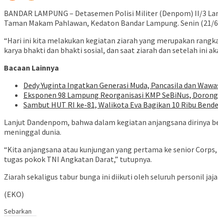
BANDAR LAMPUNG – Detasemen Polisi Militer (Denpom) II/3 Lamp
Taman Makam Pahlawan, Kedaton Bandar Lampung. Senin (21/6
“Hari ini kita melakukan kegiatan ziarah yang merupakan rangkai
karya bhakti dan bhakti sosial, dan saat ziarah dan setelah in
Bacaan Lainnya
Dedy Yuginta Ingatkan Generasi Muda, Pancasila dan Waw
Eksponen 98 Lampung Reorganisasi KMP SeBiNus, Dorong 
Sambut HUT RI ke-81, Walikota Eva Bagikan 10 Ribu Ben
Lanjut Dandenpom, bahwa dalam kegiatan anjangsana dirinya b
meninggal dunia.
“Kita anjangsana atau kunjungan yang pertama ke senior Corp
tugas pokok TNI Angkatan Darat,” tutupnya.
Ziarah sekaligus tabur bunga ini diikuti oleh seluruh personi
(EKO)
Sebarkan