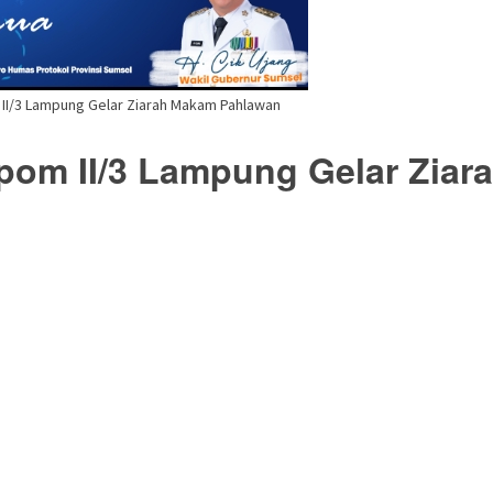
II/3 Lampung Gelar Ziarah Makam Pahlawan
om II/3 Lampung Gelar Ziar
buka