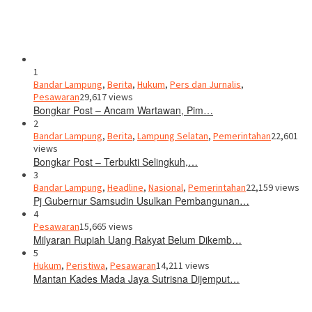
1
Bandar Lampung
,
Berita
,
Hukum
,
Pers dan Jurnalis
,
Pesawaran
29,617 views
Bongkar Post – Ancam Wartawan, Pim…
2
Bandar Lampung
,
Berita
,
Lampung Selatan
,
Pemerintahan
22,601
views
Bongkar Post – Terbukti Selingkuh,…
3
Bandar Lampung
,
Headline
,
Nasional
,
Pemerintahan
22,159 views
Pj Gubernur Samsudin Usulkan Pembangunan…
4
Pesawaran
15,665 views
Milyaran Rupiah Uang Rakyat Belum Dikemb…
5
Hukum
,
Peristiwa
,
Pesawaran
14,211 views
Mantan Kades Mada Jaya Sutrisna Dijemput…