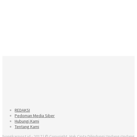
REDAKSI
Pedoman Media Siber
Hubungi Kami
Tentang Kami
bongkarpost.id - 2017 | © Copyright, Hak Cipta Dilindungi Undang-Undang