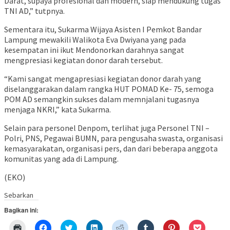
Darat, supaya profesional dan modern, siap mendukung tugas
TNI AD,” tutpnya.
Sementara itu, Sukarma Wijaya Asisten I Pemkot Bandar
Lampung mewakili Walikota Eva Dwiyana yang pada
kesempatan ini ikut Mendonorkan darahnya sangat
mengpresiasi kegiatan donor darah tersebut.
“Kami sangat mengapresiasi kegiatan donor darah yang
diselanggarakan dalam rangka HUT POMAD Ke- 75, semoga
POM AD semangkin sukses dalam memnjalani tugasnya
menjaga NKRI,” kata Sukarma.
Selain para personel Denpom, terlihat juga Personel TNI –
Polri, PNS, Pegawai BUMN, para pengusaha swasta, organisasi
kemasyarakatan, organisasi pers, dan dari beberapa anggota
komunitas yang ada di Lampung.
(EKO)
Sebarkan
Bagikan ini:
Klik
Klik
Klik
Klik
Klik
Klik
Klik
Klik