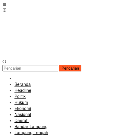
Loncat
Menu
ke
Mobile
konten
Pencarian
Beranda
Headline
Politik
Hukum
Ekonomi
Nasional
Daerah
Bandar Lampung
Lampung Tengah