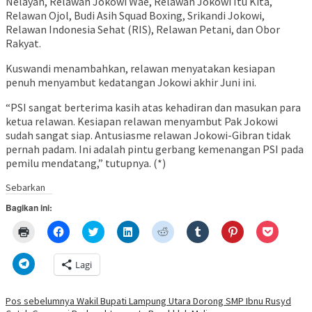
Nelayan, Relawan Jokowi Wae, Relawan Jokowi Itu Kita,
Relawan Ojol, Budi Asih Squad Boxing, Srikandi Jokowi,
Relawan Indonesia Sehat (RIS), Relawan Petani, dan Obor
Rakyat.
Kuswandi menambahkan, relawan menyatakan kesiapan
penuh menyambut kedatangan Jokowi akhir Juni ini.
“PSI sangat berterima kasih atas kehadiran dan masukan para
ketua relawan. Kesiapan relawan menyambut Pak Jokowi
sudah sangat siap. Antusiasme relawan Jokowi-Gibran tidak
pernah padam. Ini adalah pintu gerbang kemenangan PSI pada
pemilu mendatang,” tutupnya. (*)
Sebarkan
Bagikan ini:
Klik
Klik
Klik
Klik
Klik
Klik
Klik
Klik
untuk
untuk
untuk
untuk
untuk
untuk
untuk
untuk
mencetak(Membuka
membagikan
berbagi
berbagi
berbagi
berbagi
berbagi
berbagi
di
di
pada
di
pada
pada
pada
via
Klik
Lagi
jendela
Facebook(Membuka
Twitter(Membuka
Linkedln(Membuka
Reddit(Membuka
Tumblr(Membuka
Pinterest(Membu
Pocket(
untuk
yang
di
di
di
di
di
di
di
berbagi
baru)
jendela
jendela
jendela
jendela
jendela
jendela
jendela
di
yang
yang
yang
yang
yang
yang
yang
Telegram(Membuka
Navigasi
Pos sebelumnya
Wakil Bupati Lampung Utara Dorong SMP Ibnu Rusyd
baru)
baru)
baru)
baru)
baru)
baru)
baru)
di