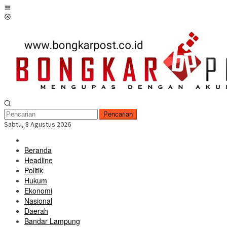
Loncat
Menu
ke
Mobile
konten
Pencarian
Sabtu, 8 Agustus 2026
Beranda
Headline
Politik
Hukum
Ekonomi
Nasional
Daerah
Bandar Lampung