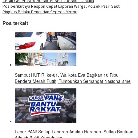
Cetak Generasi Berkarakter serta Berakhlak Mulia
jendela
pos
yang
Pos berikutnya
Respon Cepat Laporan Warga, Polsek Pasir Sakti
baru)
Ringkus Pelaku Pencurian Sepeda Motor
Pos terkait
Sambut HUT RI ke-81, Walikota Eva Bagikan 10 Ribu
Bendera Merah Putih, Tumbuhkan Semangat Nasionalisme
Lapor PAN! Setiap Laporan Adalah Harapan, Setiap Bantuan
Adalah Bukti Kepedulian