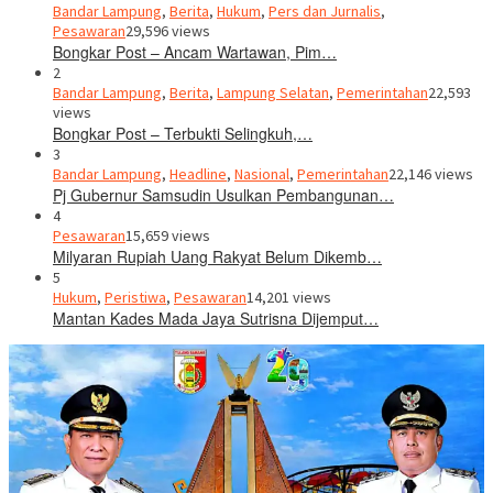
Bandar Lampung
,
Berita
,
Hukum
,
Pers dan Jurnalis
,
Pesawaran
29,596 views
Bongkar Post – Ancam Wartawan, Pim…
2
Bandar Lampung
,
Berita
,
Lampung Selatan
,
Pemerintahan
22,593
views
Bongkar Post – Terbukti Selingkuh,…
3
Bandar Lampung
,
Headline
,
Nasional
,
Pemerintahan
22,146 views
Pj Gubernur Samsudin Usulkan Pembangunan…
4
Pesawaran
15,659 views
Milyaran Rupiah Uang Rakyat Belum Dikemb…
5
Hukum
,
Peristiwa
,
Pesawaran
14,201 views
Mantan Kades Mada Jaya Sutrisna Dijemput…