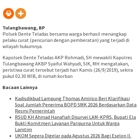
berbagi
baru)
jendela
jendela
jendela
jendela
jendela
jendela
jendela
di
yang
yang
yang
yang
yang
yang
yang
Telegram(Membuka
baru)
baru)
baru)
baru)
baru)
baru)
baru)
di
jendela
yang
baru)
Tulangbawang, BP
Polsek Dente Teladas bersama warga berhasil menangkap
pelaku curat (pencurian dengan pemberatan) yang terjadi di
wilayah hukumnya.
Kapolsek Dente Teladas AKP Rohmadi, SH mewakili Kapolres
Tulangbawang AKBP Syaiful Wahyudi, SIK, MH mengatakan,
peristiwa curat tersebut terjadi hari Kamis (26/9/2019), sekira
pukul 02.30 WIB, di rumah korban
Bacaan Lainnya
Kadisdikbud Lampung Thomas Amirico Beri Klarifikasi
Soal Jumlah Penerima BOPD SMK 2026 Berdasarkan Data
Resmi Pemerintah
RSUD KH Ahmad Hanafiah Disurvei LAM-KPRS, Bupati Ela
Bukti Komitmen Layanan Paripurna Untuk Warga
Lamtim
UKOM Segera Digelar pada Agustus 2026 Bagi Eselon II.