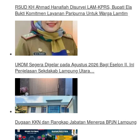
RSUD KH Ahmad Hanafiah Disurvei LAM-KPRS, Bupati Ela
Bukti Komitmen Layanan Paripurna Untuk Warga Lamtim
UKOM Segera Digelar pada Agustus 2026 Bagi Eselon II. Ini
Penjelasan Sekdakab Lampung Utara…
Dugaan KKN dan Rangkap Jabatan Menerpa BPJN Lampung