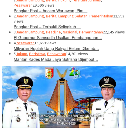
1
Bandar Lampung
,
Berita
,
Hukum
,
Pers dan Jurnalis
,
Pesawaran
29,596 views
Bongkar Post – Ancam Wartawan, Pim…
2
Bandar Lampung
,
Berita
,
Lampung Selatan
,
Pemerintahan
22,593
views
Bongkar Post – Terbukti Selingkuh,…
3
Bandar Lampung
,
Headline
,
Nasional
,
Pemerintahan
22,145 views
Pj Gubernur Samsudin Usulkan Pembangunan…
4
Pesawaran
15,659 views
Milyaran Rupiah Uang Rakyat Belum Dikemb…
5
Hukum
,
Peristiwa
,
Pesawaran
14,201 views
Mantan Kades Mada Jaya Sutrisna Dijemput…