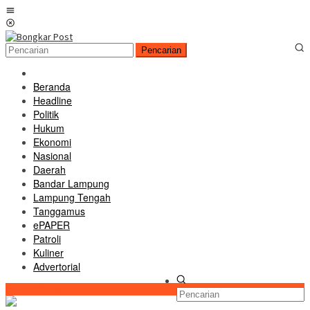
Loncat
Menu
ke
Mobile
konten
Pencarian
Beranda
Headline
Politik
Hukum
Ekonomi
Nasional
Daerah
Bandar Lampung
Lampung Tengah
Tanggamus
ePAPER
Patroli
Kuliner
Advertorial
Konten Spesial