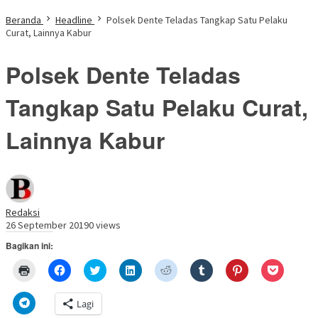
Beranda
Headline
Polsek Dente Teladas Tangkap Satu Pelaku
Curat, Lainnya Kabur
Polsek Dente Teladas
Tangkap Satu Pelaku Curat,
Lainnya Kabur
Redaksi
26 September 2019
0 views
Bagikan ini:
Klik
Klik
Klik
Klik
Klik
Klik
Klik
Klik
untuk
untuk
untuk
untuk
untuk
untuk
untuk
untuk
mencetak(Membuka
membagikan
berbagi
berbagi
berbagi
berbagi
berbagi
berbagi
di
di
pada
di
pada
pada
pada
via
Klik
Lagi
jendela
Facebook(Membuka
Twitter(Membuka
Linkedln(Membuka
Reddit(Membuka
Tumblr(Membuka
Pinterest(Membu
Pocket(
untuk
yang
di
di
di
di
di
di
di