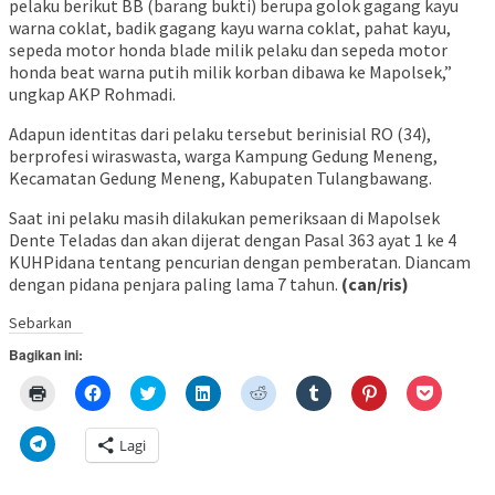
pelaku berikut BB (barang bukti) berupa golok gagang kayu
warna coklat, badik gagang kayu warna coklat, pahat kayu,
sepeda motor honda blade milik pelaku dan sepeda motor
honda beat warna putih milik korban dibawa ke Mapolsek,”
ungkap AKP Rohmadi.
Adapun identitas dari pelaku tersebut berinisial RO (34),
berprofesi wiraswasta, warga Kampung Gedung Meneng,
Kecamatan Gedung Meneng, Kabupaten Tulangbawang.
Saat ini pelaku masih dilakukan pemeriksaan di Mapolsek
Dente Teladas dan akan dijerat dengan Pasal 363 ayat 1 ke 4
KUHPidana tentang pencurian dengan pemberatan. Diancam
dengan pidana penjara paling lama 7 tahun.
(can/ris)
Navigasi
Sebarkan
pos
Bagikan ini:
Klik
Klik
Klik
Klik
Klik
Klik
Klik
Klik
untuk
untuk
untuk
untuk
untuk
untuk
untuk
untuk
mencetak(Membuka
membagikan
berbagi
berbagi
berbagi
berbagi
berbagi
berbagi
di
di
pada
di
pada
pada
pada
via
Klik
Lagi
jendela
Facebook(Membuka
Twitter(Membuka
Linkedln(Membuka
Reddit(Membuka
Tumblr(Membuka
Pinterest(Membu
Pocket(
untuk
yang
di
di
di
di
di
di
di
berbagi
baru)
jendela
jendela
jendela
jendela
jendela
jendela
jendela
di
yang
yang
yang
yang
yang
yang
yang