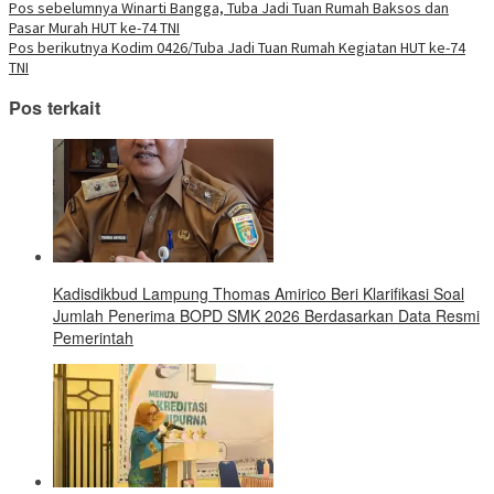
Telegram(Membuka
Pos sebelumnya
Winarti Bangga, Tuba Jadi Tuan Rumah Baksos dan
baru)
baru)
baru)
baru)
baru)
baru)
baru)
di
Pasar Murah HUT ke-74 TNI
jendela
yang
Pos berikutnya
Kodim 0426/Tuba Jadi Tuan Rumah Kegiatan HUT ke-74
baru)
TNI
Pos terkait
Kadisdikbud Lampung Thomas Amirico Beri Klarifikasi Soal
Jumlah Penerima BOPD SMK 2026 Berdasarkan Data Resmi
Pemerintah