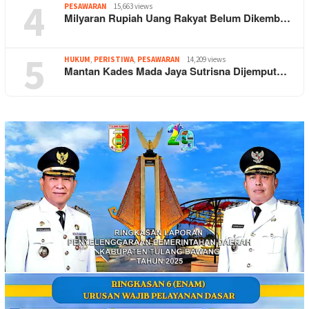
4
PESAWARAN
15,663 views
Milyaran Rupiah Uang Rakyat Belum Dikemb…
5
HUKUM
,
PERISTIWA
,
PESAWARAN
14,209 views
Mantan Kades Mada Jaya Sutrisna Dijemput…