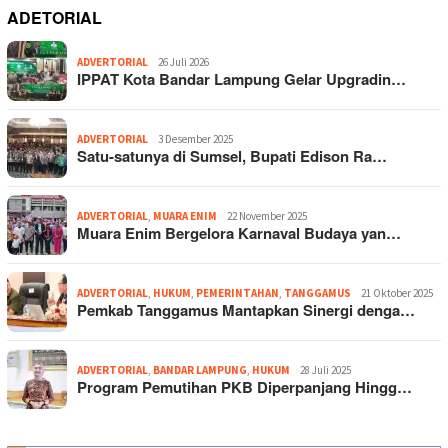
ADETORIAL
ADVERTORIAL
26 Juli 2026
IPPAT Kota Bandar Lampung Gelar Upgradin…
ADVERTORIAL
3 Desember 2025
Satu-satunya di Sumsel, Bupati Edison Ra…
ADVERTORIAL
,
MUARA ENIM
22 November 2025
Muara Enim Bergelora Karnaval Budaya yan…
ADVERTORIAL
,
HUKUM
,
PEMERINTAHAN
,
TANGGAMUS
21 Oktober 2025
Pemkab Tanggamus Mantapkan Sinergi denga…
ADVERTORIAL
,
BANDAR LAMPUNG
,
HUKUM
28 Juli 2025
Program Pemutihan PKB Diperpanjang Hingg…