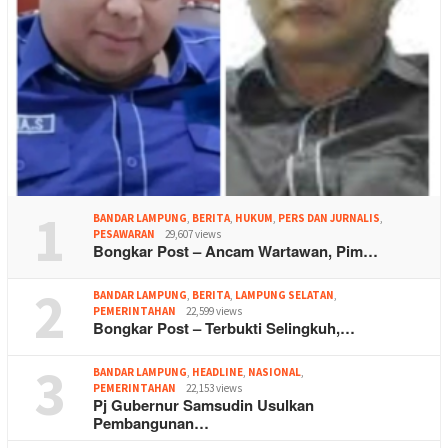
1
BANDAR LAMPUNG
,
BERITA
,
HUKUM
,
PERS DAN JURNALIS
,
PESAWARAN
29,607 views
Bongkar Post – Ancam Wartawan, Pim…
2
BANDAR LAMPUNG
,
BERITA
,
LAMPUNG SELATAN
,
PEMERINTAHAN
22,599 views
Bongkar Post – Terbukti Selingkuh,…
3
BANDAR LAMPUNG
,
HEADLINE
,
NASIONAL
,
PEMERINTAHAN
22,153 views
Pj Gubernur Samsudin Usulkan
Pembangunan…