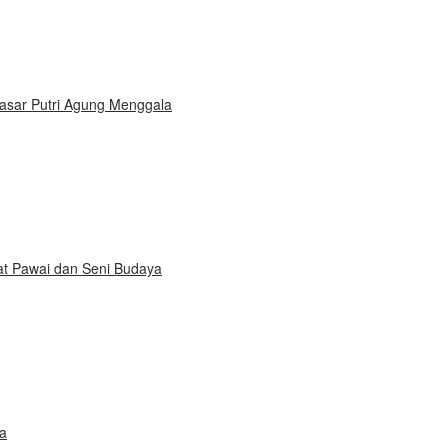
sar Putri Agung Menggala
at Pawai dan Seni Budaya
ba