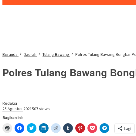
Konten Spesial
Beranda
Daerah
Tulang Bawang
Polres Tulang Bawang Bongkar Pe
Polres Tulang Bawang Bongk
Redaksi
25 Agustus 2021
507 views
Bagikan ini:
Klik
Klik
Klik
Klik
Klik
Klik
Klik
Klik
Klik
Lagi
untuk
untuk
untuk
untuk
untuk
untuk
untuk
untuk
untuk
mencetak(Membuka
membagikan
berbagi
berbagi
berbagi
berbagi
berbagi
berbagi
berbagi