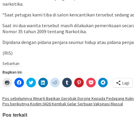
narkotika.
“Saat petugas kami tiba di salon kencantikan tersebut sedang a
Saat ini dua wanita tersebut masih dilakukan pemeriksaan secar
Nomor 35 tahun 2009 tentang Narkotika.
Dipidana dengan pidana penjara seumur hidup atau pidana penjara
(RIS)
Sebarkan
Bagikan ini:
Klik
Klik
Klik
Klik
Klik
Klik
Klik
Klik
Klik
Lagi
untuk
untuk
untuk
untuk
untuk
untuk
untuk
untuk
untuk
mencetak(Membuka
membagikan
berbagi
berbagi
berbagi
berbagi
berbagi
berbagi
berbagi
di
di
pada
di
pada
pada
pada
via
di
jendela
Facebook(Membuka
Twitter(Membuka
Linkedln(Membuka
Reddit(Membuka
Tumblr(Membuka
Pinterest(Membuka
Pocket(Membuka
Telegram(Mem
Navigasi
Pos sebelumnya
Winarti Bagikan Gerobak Dorong Kepada Pedagang Kulin
yang
di
di
di
di
di
di
di
di
Pos berikutnya
Kodim 0426 Kembali Gelar Serbuan Vaksinasi Massal
baru)
jendela
jendela
jendela
jendela
jendela
jendela
jendela
jendela
pos
yang
yang
yang
yang
yang
yang
yang
yang
baru)
baru)
baru)
baru)
baru)
baru)
baru)
baru)
Pos terkait