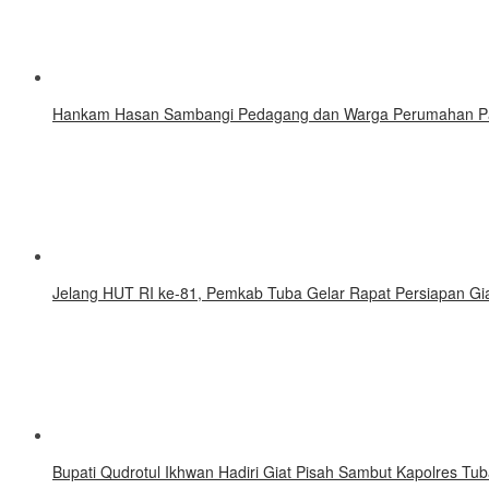
Hankam Hasan Sambangi Pedagang dan Warga Perumahan Pa
Jelang HUT RI ke-81, Pemkab Tuba Gelar Rapat Persiapan Gi
Bupati Qudrotul Ikhwan Hadiri Giat Pisah Sambut Kapolres Tu