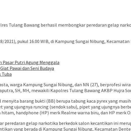
es Tulang Bawang berhasil membongkar peredaran gelap narkoti
08/2021), pukul 16.00 WIB, di Kampung Sungai Nibung, Kecamatan
Pasar Putri Agung Menggala
Giat Pawai dan Seni Budaya
s Tuba
raswasta, warga Kampung Sungai Nibung, dan NN (27), berprofesi 
putra, SH, MH, mewakili Kapolres Tulang Bawang AKBP Hujra Sou
 menyita barang bukti (BB) berupa tabung kaca pyrex yang masih 
et yang ujungnya runcing (sendok sabu), pipet yang ujungnya berbe
na hitam, handphone (HP) merk Realme warna biru, dan HP merk O
peredaran gelap narkotika berkedok salon kecantikan ini merupa
antikan yang berada di Kampung Sungai Nibung, Kecamatan Dente