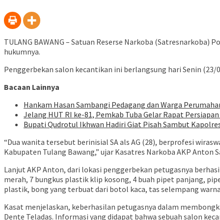
TULANG BAWANG – Satuan Reserse Narkoba (Satresnarkoba) Polr
hukumnya.
Penggerbekan salon kecantikan ini berlangsung hari Senin (23/
Bacaan Lainnya
Hankam Hasan Sambangi Pedagang dan Warga Perumahan 
Jelang HUT RI ke-81, Pemkab Tuba Gelar Rapat Persiapan 
Bupati Qudrotul Ikhwan Hadiri Giat Pisah Sambut Kapolre
“Dua wanita tersebut berinisial SA als AG (28), berprofesi wi
Kabupaten Tulang Bawang,” ujar Kasatres Narkoba AKP Anton Sa
Lanjut AKP Anton, dari lokasi penggerbekan petugasnya berhasil
merah, 7 bungkus plastik klip kosong, 4 buah pipet panjang, pip
plastik, bong yang terbuat dari botol kaca, tas selempang war
Kasat menjelaskan, keberhasilan petugasnya dalam membongkar 
Dente Teladas. Informasi yang didapat bahwa sebuah salon kec