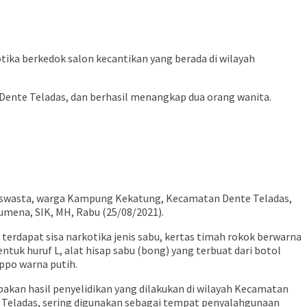
ka berkedok salon kecantikan yang berada di wilayah
 Dente Teladas, dan berhasil menangkap dua orang wanita.
wiraswasta, warga Kampung Kekatung, Kecamatan Dente Teladas,
mena, SIK, MH, Rabu (25/08/2021).
terdapat sisa narkotika jenis sabu, kertas timah rokok berwarna
ntuk huruf L, alat hisap sabu (bong) yang terbuat dari botol
ppo warna putih.
kan hasil penyelidikan yang dilakukan di wilayah Kecamatan
 Teladas, sering digunakan sebagai tempat penyalahgunaan