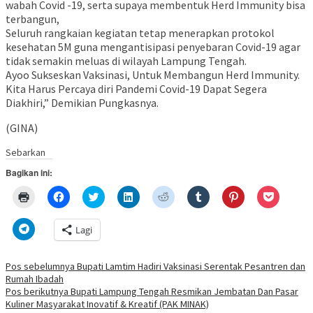
wabah Covid -19, serta supaya membentuk Herd Immunity bisa
terbangun,
Seluruh rangkaian kegiatan tetap menerapkan protokol
kesehatan 5M guna mengantisipasi penyebaran Covid-19 agar
tidak semakin meluas di wilayah Lampung Tengah.
Ayoo Sukseskan Vaksinasi, Untuk Membangun Herd Immunity.
Kita Harus Percaya diri Pandemi Covid-19 Dapat Segera
Diakhiri,” Demikian Pungkasnya.
(GINA)
Sebarkan
Bagikan ini:
Klik
Klik
Klik
Klik
Klik
Klik
Klik
Klik
untuk
untuk
untuk
untuk
untuk
untuk
untuk
untuk
mencetak(Membuka
membagikan
berbagi
berbagi
berbagi
berbagi
berbagi
berbagi
di
di
pada
di
pada
pada
pada
via
Klik
Lagi
jendela
Facebook(Membuka
Twitter(Membuka
Linkedln(Membuka
Reddit(Membuka
Tumblr(Membuka
Pinterest(Membu
Pocket(
untuk
yang
di
di
di
di
di
di
di
berbagi
baru)
jendela
jendela
jendela
jendela
jendela
jendela
jendela
di
yang
yang
yang
yang
yang
yang
yang
Telegram(Membuka
Navigasi
Pos sebelumnya
Bupati Lamtim Hadiri Vaksinasi Serentak Pesantren dan
baru)
baru)
baru)
baru)
baru)
baru)
baru)
di
Rumah Ibadah
jendela
pos
yang
Pos berikutnya
Bupati Lampung Tengah Resmikan Jembatan Dan Pasar
baru)
Kuliner Masyarakat Inovatif & Kreatif (PAK MINAK)