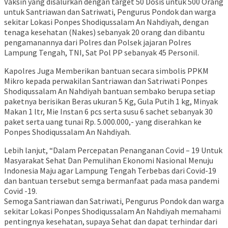
Vaksin yang disalurkan dengan target 50 Dosis untuk 500 Orang
untuk Santriawan dan Satriwati, Pengurus Pondok dan warga
sekitar Lokasi Ponpes Shodiqussalam An Nahdiyah, dengan
tenaga kesehatan (Nakes) sebanyak 20 orang dan dibantu
pengamanannya dari Polres dan Polsek jajaran Polres
Lampung Tengah, TNI, Sat Pol PP sebanyak 45 Personil.
Kapolres Juga Memberikan bantuan secara simbolis PPKM
Mikro kepada perwakilan Santriawan dan Satriwati Ponpes
Shodiqussalam An Nahdiyah bantuan sembako berupa setiap
paketnya berisikan Beras ukuran 5 Kg, Gula Putih 1 kg, Minyak
Makan 1 ltr, Mie Instan 6 pcs serta susu 6 sachet sebanyak 30
paket serta uang tunai Rp. 5.000.000,- yang diserahkan ke
Ponpes Shodiqussalam An Nahdiyah.
Lebih lanjut, “Dalam Percepatan Penanganan Covid – 19 Untuk
Masyarakat Sehat Dan Pemulihan Ekonomi Nasional Menuju
Indonesia Maju agar Lampung Tengah Terbebas dari Covid-19
dan bantuan tersebut semga bermanfaat pada masa pandemi
Covid -19.
Semoga Santriawan dan Satriwati, Pengurus Pondok dan warga
sekitar Lokasi Ponpes Shodiqussalam An Nahdiyah memahami
pentingnya kesehatan, supaya Sehat dan dapat terhindar dari