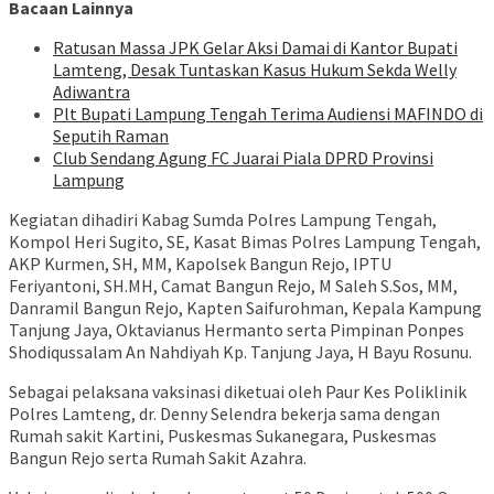
Bacaan Lainnya
Ratusan Massa JPK Gelar Aksi Damai di Kantor Bupati
Lamteng, Desak Tuntaskan Kasus Hukum Sekda Welly
Adiwantra
Plt Bupati Lampung Tengah Terima Audiensi MAFINDO di
Seputih Raman
Club Sendang Agung FC Juarai Piala DPRD Provinsi
Lampung
Kegiatan dihadiri Kabag Sumda Polres Lampung Tengah,
Kompol Heri Sugito, SE, Kasat Bimas Polres Lampung Tengah,
AKP Kurmen, SH, MM, Kapolsek Bangun Rejo, IPTU
Feriyantoni, SH.MH, Camat Bangun Rejo, M Saleh S.Sos, MM,
Danramil Bangun Rejo, Kapten Saifurohman, Kepala Kampung
Tanjung Jaya, Oktavianus Hermanto serta Pimpinan Ponpes
Shodiqussalam An Nahdiyah Kp. Tanjung Jaya, H Bayu Rosunu.
Sebagai pelaksana vaksinasi diketuai oleh Paur Kes Poliklinik
Polres Lamteng, dr. Denny Selendra bekerja sama dengan
Rumah sakit Kartini, Puskesmas Sukanegara, Puskesmas
Bangun Rejo serta Rumah Sakit Azahra.