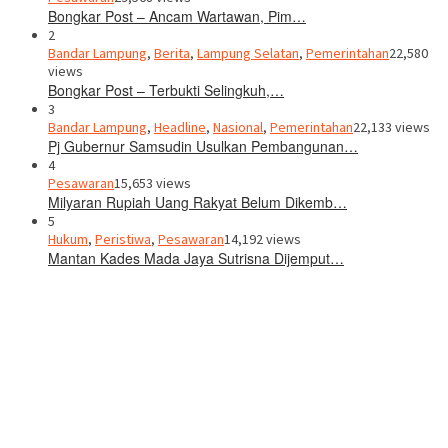
Bongkar Post – Ancam Wartawan, Pim…
2
Bandar Lampung
,
Berita
,
Lampung Selatan
,
Pemerintahan
22,580
views
Bongkar Post – Terbukti Selingkuh,…
3
Bandar Lampung
,
Headline
,
Nasional
,
Pemerintahan
22,133 views
Pj Gubernur Samsudin Usulkan Pembangunan…
4
Pesawaran
15,653 views
Milyaran Rupiah Uang Rakyat Belum Dikemb…
5
Hukum
,
Peristiwa
,
Pesawaran
14,192 views
Mantan Kades Mada Jaya Sutrisna Dijemput…