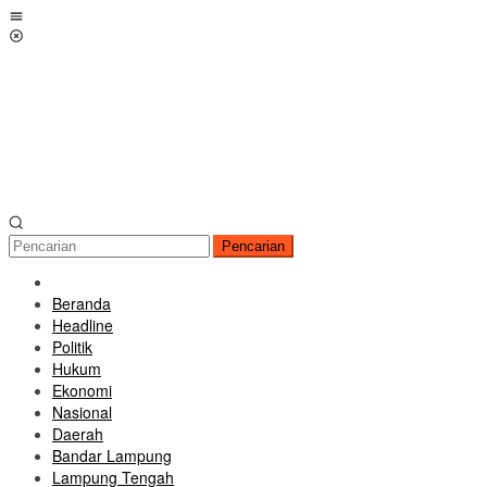
Loncat
Menu
ke
Mobile
konten
Pencarian
Beranda
Headline
Politik
Hukum
Ekonomi
Nasional
Daerah
Bandar Lampung
Lampung Tengah