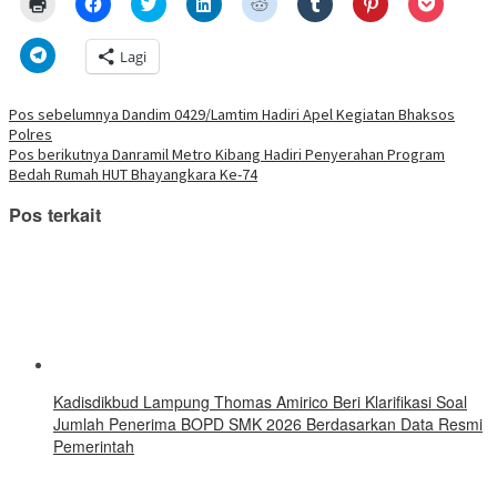
Klik
Klik
Klik
Klik
Klik
Klik
Klik
Klik
untuk
untuk
untuk
untuk
untuk
untuk
untuk
untuk
mencetak(Membuka
membagikan
berbagi
berbagi
berbagi
berbagi
berbagi
berbagi
di
di
pada
di
pada
pada
pada
via
Klik
Lagi
jendela
Facebook(Membuka
Twitter(Membuka
Linkedln(Membuka
Reddit(Membuka
Tumblr(Membuka
Pinterest(Membu
Pocket(
untuk
yang
di
di
di
di
di
di
di
berbagi
baru)
jendela
jendela
jendela
jendela
jendela
jendela
jendela
di
yang
yang
yang
yang
yang
yang
yang
Telegram(Membuka
Navigasi
Pos sebelumnya
Dandim 0429/Lamtim Hadiri Apel Kegiatan Bhaksos
baru)
baru)
baru)
baru)
baru)
baru)
baru)
di
Polres
jendela
pos
yang
Pos berikutnya
Danramil Metro Kibang Hadiri Penyerahan Program
baru)
Bedah Rumah HUT Bhayangkara Ke-74
Pos terkait
Kadisdikbud Lampung Thomas Amirico Beri Klarifikasi Soal
Jumlah Penerima BOPD SMK 2026 Berdasarkan Data Resmi
Pemerintah