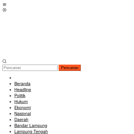
Loncat
Menu
ke
Mobile
konten
Pencarian
Beranda
Headline
Politik
Hukum
Ekonomi
Nasional
Daerah
Bandar Lampung
Lampung Tengah