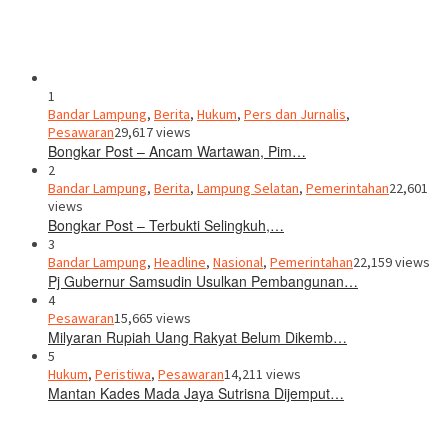
1
Bandar Lampung
,
Berita
,
Hukum
,
Pers dan Jurnalis
,
Pesawaran
29,617 views
Bongkar Post – Ancam Wartawan, Pim…
2
Bandar Lampung
,
Berita
,
Lampung Selatan
,
Pemerintahan
22,601
views
Bongkar Post – Terbukti Selingkuh,…
3
Bandar Lampung
,
Headline
,
Nasional
,
Pemerintahan
22,159 views
Pj Gubernur Samsudin Usulkan Pembangunan…
4
Pesawaran
15,665 views
Milyaran Rupiah Uang Rakyat Belum Dikemb…
5
Hukum
,
Peristiwa
,
Pesawaran
14,211 views
Mantan Kades Mada Jaya Sutrisna Dijemput…