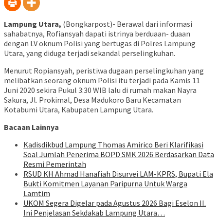
Lampung Utara,
(Bongkarpost)- Berawal dari informasi
sahabatnya, Rofiansyah dapati istrinya berduaan- duaan
dengan LV oknum Polisi yang bertugas di Polres Lampung
Utara, yang diduga terjadi sekandal perselingkuhan.
Menurut Ropiansyah, peristiwa dugaan perselingkuhan yang
melibatkan seorang oknum Polisi itu terjadi pada Kamis 11
Juni 2020 sekira Pukul 3:30 WIB lalu di rumah makan Nayra
Sakura, Jl. Prokimal, Desa Madukoro Baru Kecamatan
Kotabumi Utara, Kabupaten Lampung Utara.
Bacaan Lainnya
Kadisdikbud Lampung Thomas Amirico Beri Klarifikasi
Soal Jumlah Penerima BOPD SMK 2026 Berdasarkan Data
Resmi Pemerintah
RSUD KH Ahmad Hanafiah Disurvei LAM-KPRS, Bupati Ela
Bukti Komitmen Layanan Paripurna Untuk Warga
Lamtim
UKOM Segera Digelar pada Agustus 2026 Bagi Eselon II.
Ini Penjelasan Sekdakab Lampung Utara…