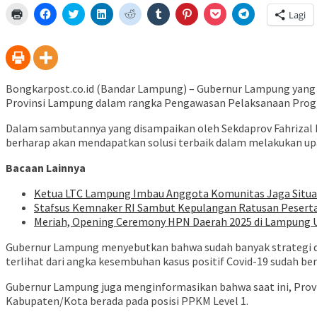
Klik
Klik
Klik
Klik
Klik
Klik
Klik
Klik
Klik
Lagi
untuk
untuk
untuk
untuk
untuk
untuk
untuk
untuk
untuk
mencetak(Membuka
membagikan
berbagi
berbagi
berbagi
berbagi
berbagi
berbagi
berbagi
di
di
pada
di
pada
pada
pada
via
di
jendela
Facebook(Membuka
Twitter(Membuka
Linkedln(Membuka
Reddit(Membuka
Tumblr(Membuka
Pinterest(Membuka
Pocket(Membuka
Telegram(Mem
yang
di
di
di
di
di
di
di
di
baru)
jendela
jendela
jendela
jendela
jendela
jendela
jendela
jendela
yang
yang
yang
yang
yang
yang
yang
yang
baru)
baru)
baru)
baru)
baru)
baru)
baru)
baru)
Bongkarpost.co.id (Bandar Lampung) – Gubernur Lampung yang di
Provinsi Lampung dalam rangka Pengawasan Pelaksanaan Program
Dalam sambutannya yang disampaikan oleh Sekdaprov Fahrizal D
berharap akan mendapatkan solusi terbaik dalam melakukan upa
Bacaan Lainnya
Ketua LTC Lampung Imbau Anggota Komunitas Jaga Situ
Stafsus Kemnaker RI Sambut Kepulangan Ratusan Peserta
Meriah, Opening Ceremony HPN Daerah 2025 di Lampung 
Gubernur Lampung menyebutkan bahwa sudah banyak strategi dan
terlihat dari angka kesembuhan kasus positif Covid-19 sudah be
Gubernur Lampung juga menginformasikan bahwa saat ini, Provin
Kabupaten/Kota berada pada posisi PPKM Level 1.