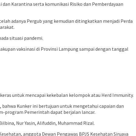
i dan Karantina serta komunikasi Risiko dan Pemberdayaan
etelah adanya Pergub yang kemudian ditingkatkan menjadi Perda
arakat.
ada situasi pandemi.
cakupan vaksinasi di Provinsi Lampung sampai dengan tanggal
a keras untuk mencapai kekebalan kelompok atau Herd Immunity.
n, bahwa Kunker ini bertujuan untuk mengetahui capaian dan
am-program Pemerintah dapat berjalan lancar.
Bilbina, Nur Yasin, Alifuddin, Muhammad Rizal.
JS Kesehatan, anggota Dewan Pengawas BPJS Kesehatan Siruaya