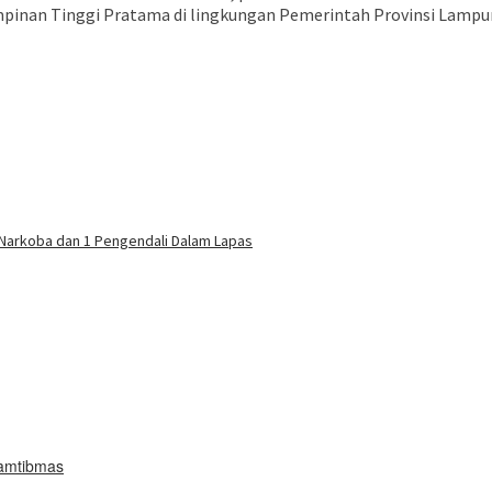
pinan Tinggi Pratama di lingkungan Pemerintah Provinsi Lampu
buka
 Narkoba dan 1 Pengendali Dalam Lapas
Kamtibmas