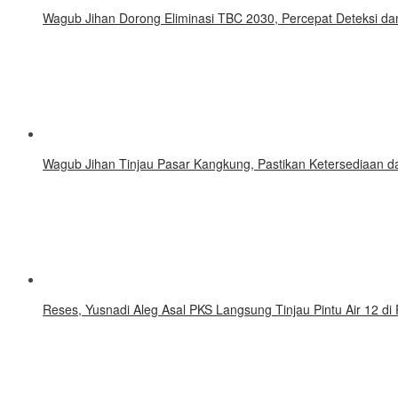
Wagub Jihan Dorong Eliminasi TBC 2030, Percepat Deteksi d
Wagub Jihan Tinjau Pasar Kangkung, Pastikan Ketersediaan d
Reses, Yusnadi Aleg Asal PKS Langsung Tinjau Pintu Air 12 di P