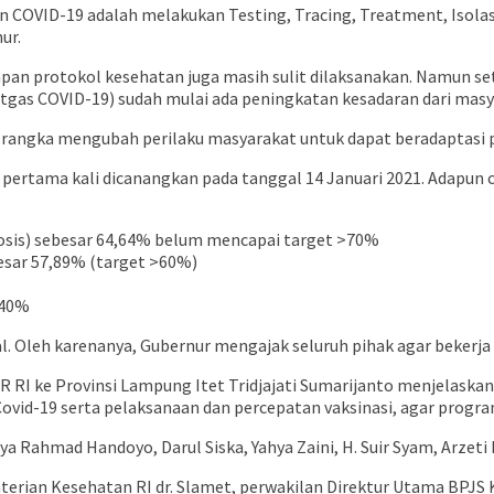
COVID-19 adalah melakukan Testing, Tracing, Treatment, Isolas
ur.
pan protokol kesehatan juga masih sulit dilaksanakan. Namun s
Satgas COVID-19) sudah mulai ada peningkatan kesadaran dari masy
angka mengubah perilaku masyarakat untuk dapat beradaptasi p
pertama kali dicanangkan pada tanggal 14 Januari 2021. Adapun 
 Dosis) sebesar 64,64% belum mencapai target >70%
ebesar 57,89% (target >60%)
,40%
l. Oleh karenanya, Gubernur mengajak seluruh pihak agar bekerj
R RI ke Provinsi Lampung Itet Tridjajati Sumarijanto menjelaska
Covid-19 serta pelaksanaan dan percepatan vaksinasi, agar progr
a Rahmad Handoyo, Darul Siska, Yahya Zaini, H. Suir Syam, Arzeti 
enterian Kesehatan RI dr. Slamet, perwakilan Direktur Utama BP