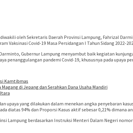
buka
wakili oleh Sekretaris Daerah Provinsi Lampung, Fahrizal Darmi
 Vaksinasi Covid-19 Masa Persidangan I Tahun Sidang 2022-2023
arminto, Gubernur Lampung menyambut baik kegiatan kunjungan ke
ya penanggulangan pandemi Covid-19, khususnya pada upaya perc
asi Kamtibmas
 Magang di Jepang dan Serahkan Dana Usaha Mandiri
Utara
 upaya yang dilakukan dalam menekan angka penyebaran kasus Co
rada diatas 94% dan Proporsi Kasus aktif sebesar 0,21% dimana an
si Lampung berdasarkan Instruksi Menteri Dalam Negeri nomor 34