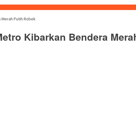
a Merah Putih Robek
etro Kibarkan Bendera Mera
buka