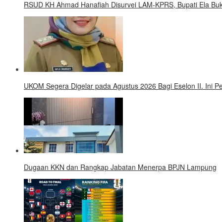
RSUD KH Ahmad Hanafiah Disurvei LAM-KPRS, Bupati Ela Buk
UKOM Segera Digelar pada Agustus 2026 Bagi Eselon II. Ini
Dugaan KKN dan Rangkap Jabatan Menerpa BPJN Lampung