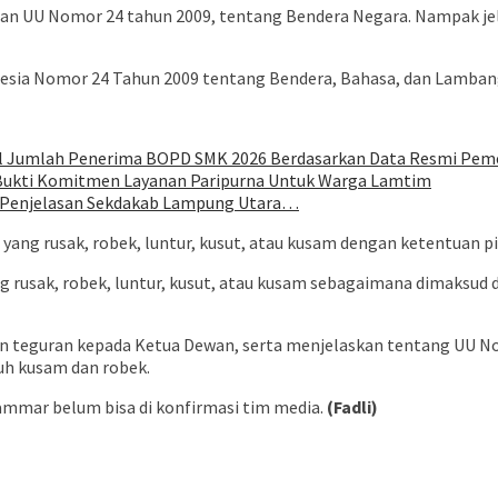
n UU Nomor 24 tahun 2009, tentang Bendera Negara. Nampak jela
esia Nomor 24 Tahun 2009 tentang Bendera, Bahasa, dan Lambang
oal Jumlah Penerima BOPD SMK 2026 Berdasarkan Data Resmi Pem
 Bukti Komitmen Layanan Paripurna Untuk Warga Lamtim
ni Penjelasan Sekdakab Lampung Utara…
yang rusak, robek, luntur, kusut, atau kusam dengan ketentuan pi
 rusak, robek, luntur, kusut, atau kusam sebagaimana dimaksud d
 teguran kepada Ketua Dewan, serta menjelaskan tentang UU No 
uh kusam dan robek.
ammar belum bisa di konfirmasi tim media.
(Fadli)