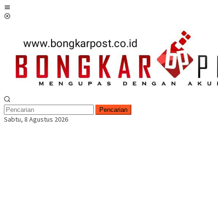
Loncat
Menu
ke
Mobile
konten
Pencarian
Sabtu, 8 Agustus 2026