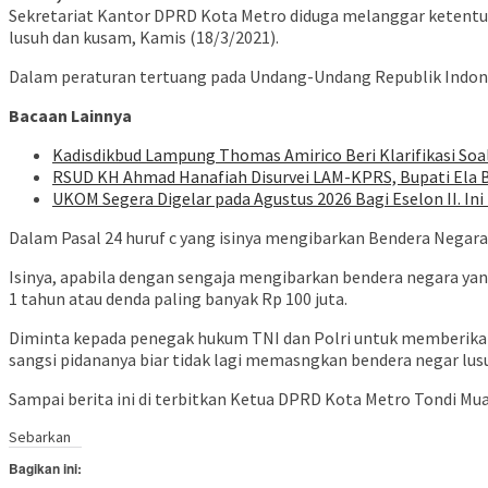
Sekretariat Kantor DPRD Kota Metro diduga melanggar ketentua
lusuh dan kusam, Kamis (18/3/2021).
Dalam peraturan tertuang pada Undang-Undang Republik Indon
Bacaan Lainnya
Kadisdikbud Lampung Thomas Amirico Beri Klarifikasi S
RSUD KH Ahmad Hanafiah Disurvei LAM-KPRS, Bupati Ela
UKOM Segera Digelar pada Agustus 2026 Bagi Eselon II. I
Dalam Pasal 24 huruf c yang isinya mengibarkan Bendera Negara 
Isinya, apabila dengan sengaja mengibarkan bendera negara yang
1 tahun atau denda paling banyak Rp 100 juta.
Diminta kepada penegak hukum TNI dan Polri untuk memberikan
sangsi pidananya biar tidak lagi memasngkan bendera negar lus
Sampai berita ini di terbitkan Ketua DPRD Kota Metro Tondi Mu
Sebarkan
Bagikan ini: