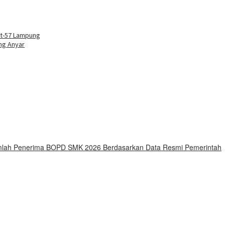
buka
ut-57 Lampung
ng Anyar
Jumlah Penerima BOPD SMK 2026 Berdasarkan Data Resmi Pemerintah