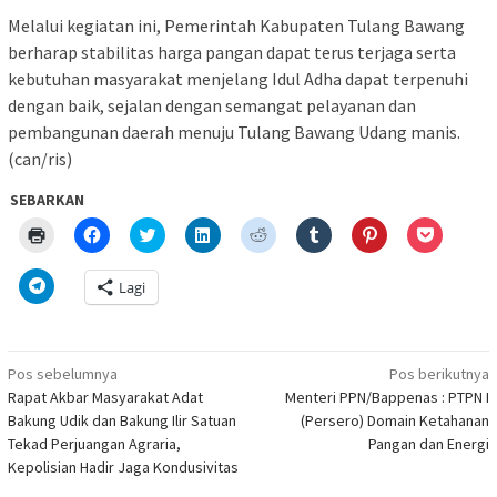
Melalui kegiatan ini, Pemerintah Kabupaten Tulang Bawang
berharap stabilitas harga pangan dapat terus terjaga serta
kebutuhan masyarakat menjelang Idul Adha dapat terpenuhi
dengan baik, sejalan dengan semangat pelayanan dan
pembangunan daerah menuju Tulang Bawang Udang manis.
(can/ris)
SEBARKAN
Klik
Klik
Klik
Klik
Klik
Klik
Klik
Klik
untuk
untuk
untuk
untuk
untuk
untuk
untuk
untuk
mencetak(Membuka
membagikan
berbagi
berbagi
berbagi
berbagi
berbagi
berbagi
di
di
pada
di
pada
pada
pada
via
Klik
Lagi
jendela
Facebook(Membuka
Twitter(Membuka
Linkedln(Membuka
Reddit(Membuka
Tumblr(Membuka
Pinterest(Membu
Pocket(
untuk
yang
di
di
di
di
di
di
di
berbagi
baru)
jendela
jendela
jendela
jendela
jendela
jendela
jendela
di
yang
yang
yang
yang
yang
yang
yang
Telegram(Membuka
baru)
baru)
baru)
baru)
baru)
baru)
baru)
di
Navigasi
jendela
Pos sebelumnya
Pos berikutnya
yang
pos
Rapat Akbar Masyarakat Adat
Menteri PPN/Bappenas : PTPN I
baru)
Bakung Udik dan Bakung Ilir Satuan
(Persero) Domain Ketahanan
Tekad Perjuangan Agraria,
Pangan dan Energi
Kepolisian Hadir Jaga Kondusivitas