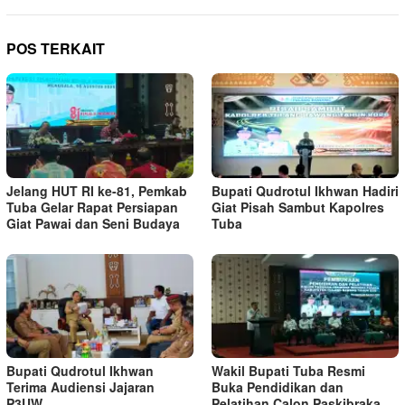
POS TERKAIT
Jelang HUT RI ke-81, Pemkab
Bupati Qudrotul Ikhwan Hadiri
Tuba Gelar Rapat Persiapan
Giat Pisah Sambut Kapolres
Giat Pawai dan Seni Budaya
Tuba
Bupati Qudrotul Ikhwan
Wakil Bupati Tuba Resmi
Terima Audiensi Jajaran
Buka Pendidikan dan
P3UW
Pelatihan Calon Paskibraka