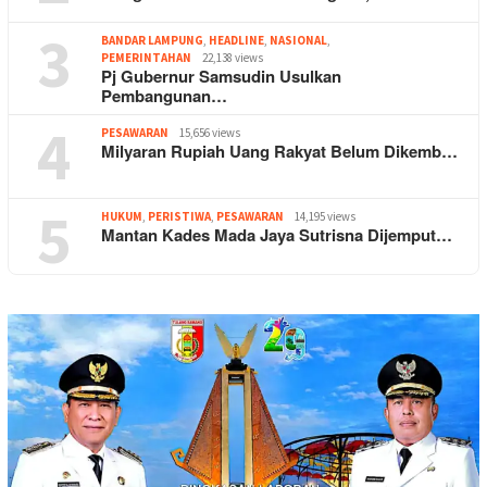
3
BANDAR LAMPUNG
,
HEADLINE
,
NASIONAL
,
PEMERINTAHAN
22,138 views
Pj Gubernur Samsudin Usulkan
Pembangunan…
4
PESAWARAN
15,656 views
Milyaran Rupiah Uang Rakyat Belum Dikemb…
5
HUKUM
,
PERISTIWA
,
PESAWARAN
14,195 views
Mantan Kades Mada Jaya Sutrisna Dijemput…