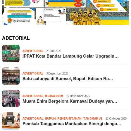
ADETORIAL
ADVERTORIAL
26 Juli 2026
IPPAT Kota Bandar Lampung Gelar Upgradin…
ADVERTORIAL
3 Desember 2025
Satu-satunya di Sumsel, Bupati Edison Ra…
ADVERTORIAL
,
MUARA ENIM
22 November 2025
Muara Enim Bergelora Karnaval Budaya yan…
ADVERTORIAL
,
HUKUM
,
PEMERINTAHAN
,
TANGGAMUS
21 Oktober 2025
Pemkab Tanggamus Mantapkan Sinergi denga…