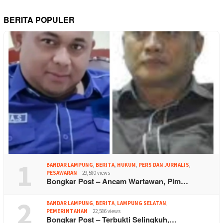
BERITA POPULER
1
BANDAR LAMPUNG
,
BERITA
,
HUKUM
,
PERS DAN JURNALIS
,
PESAWARAN
29,580 views
Bongkar Post – Ancam Wartawan, Pim…
2
BANDAR LAMPUNG
,
BERITA
,
LAMPUNG SELATAN
,
PEMERINTAHAN
22,586 views
Bongkar Post – Terbukti Selingkuh,…