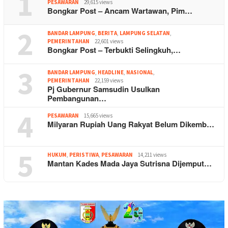
1
PESAWARAN
29,615 views
Bongkar Post – Ancam Wartawan, Pim…
2
BANDAR LAMPUNG
,
BERITA
,
LAMPUNG SELATAN
,
PEMERINTAHAN
22,601 views
Bongkar Post – Terbukti Selingkuh,…
3
BANDAR LAMPUNG
,
HEADLINE
,
NASIONAL
,
PEMERINTAHAN
22,159 views
Pj Gubernur Samsudin Usulkan
Pembangunan…
4
PESAWARAN
15,665 views
Milyaran Rupiah Uang Rakyat Belum Dikemb…
5
HUKUM
,
PERISTIWA
,
PESAWARAN
14,211 views
Mantan Kades Mada Jaya Sutrisna Dijemput…