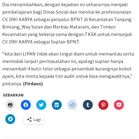
Dia menambahkan, dengan kejadian ini seharurnya menjadi
pembelajaran bagi Dinas Sosial dan menilai ke profesionalan
CV. DWI KARYA sebagai penyalur BPNT di Kecamatan Tanjung
Bintang, Way Sulan dan Merbau Mataram, dan Timkor
Kecamatan yang bekerja sama dengan TKSK untuk menunjuk
CV. DWI KARYA sebagai Suplair BPNT.
“kita dari LIPAN tidak akan tingal diam untuk memantau serta
menindak lanjuti permasalahan ini, apalagi suplair hanya
menambah 4 butir telur sebagai penambah kurangnya bobot
ayam, kita minta kepada tim audit untuk bisa mengauditnya,”
pintanya.
(Firdaus)
SEBARKAN
Klik
Klik
Klik
Klik
Klik
Klik
Klik
Klik
untuk
untuk
untuk
untuk
untuk
untuk
untuk
untuk
mencetak(Membuka
membagikan
berbagi
berbagi
berbagi
berbagi
berbagi
berbagi
di
di
pada
di
pada
pada
pada
via
Klik
Lagi
jendela
Facebook(Membuka
Twitter(Membuka
Linkedln(Membuka
Reddit(Membuka
Tumblr(Membuka
Pinterest(Membu
Pocket(
untuk
yang
di
di
di
di
di
di
di
berbagi
baru)
jendela
jendela
jendela
jendela
jendela
jendela
jendela
di
yang
yang
yang
yang
yang
yang
yang
Telegram(Membuka
baru)
baru)
baru)
baru)
baru)
baru)
baru)
di