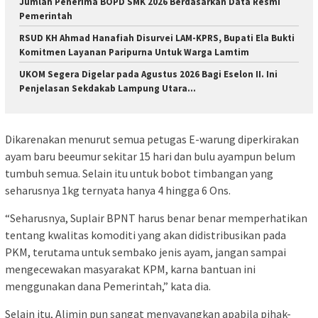
Jumlah Penerima BOPD SMK 2026 Berdasarkan Data Resmi
Pemerintah
RSUD KH Ahmad Hanafiah Disurvei LAM-KPRS, Bupati Ela Bukti
Komitmen Layanan Paripurna Untuk Warga Lamtim
UKOM Segera Digelar pada Agustus 2026 Bagi Eselon II. Ini
Penjelasan Sekdakab Lampung Utara…
Dikarenakan menurut semua petugas E-warung diperkirakan
ayam baru beeumur sekitar 15 hari dan bulu ayampun belum
tumbuh semua. Selain itu untuk bobot timbangan yang
seharusnya 1kg ternyata hanya 4 hingga 6 Ons.
“Seharusnya, Suplair BPNT harus benar benar memperhatikan
tentang kwalitas komoditi yang akan didistribusikan pada
PKM, terutama untuk sembako jenis ayam, jangan sampai
mengecewakan masyarakat KPM, karna bantuan ini
menggunakan dana Pemerintah,” kata dia.
Selain itu, Alimin pun sangat menyayangkan apabila pihak-