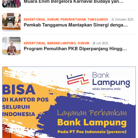
Muara Enim Bergelora Karnaval Budaya yan…
ADVERTORIAL
,
HUKUM
,
PEMERINTAHAN
,
TANGGAMUS
21 Oktober 2025
Pemkab Tanggamus Mantapkan Sinergi denga…
ADVERTORIAL
,
BANDAR LAMPUNG
,
HUKUM
28 Juli 2025
Program Pemutihan PKB Diperpanjang Hingg…