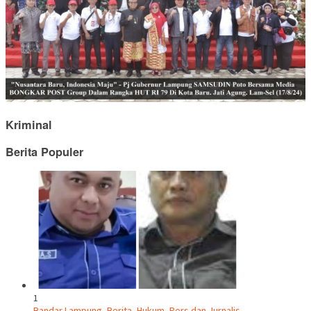
Kriminal
Berita Populer
1
Bandar Lampung
,
Berita
,
Hukum
,
Pers dan Jurnalis
,