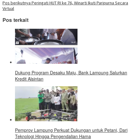
pos
yang
Pos berikutnya
Peringati HUT RI ke 76, Winarti Ikuti Paripurna Secara
baru)
Virtual
Pos terkait
Dukung Program Desaku Maju, Bank Lampung Salurkan
Kredit Alsintan
Pemprov Lampung Perkuat Dukungan untuk Petani, Dari
Teknologi Hingga Pengendalian Hama