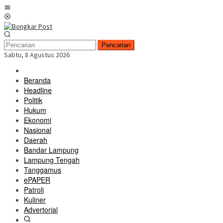
Loncat
Menu
ke
Mobile
konten
Pencarian
Sabtu, 8 Agustus 2026
Beranda
Headline
Politik
Hukum
Ekonomi
Nasional
Daerah
Bandar Lampung
Lampung Tengah
Tanggamus
ePAPER
Patroli
Kuliner
Advertorial