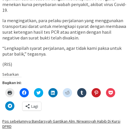
menekan kurva penyebaran wabah penyakit, akibat virus Covid-
19.
Ia mengingatkan, para pelaku perjalanan yang menggunakan
transportasi darat untuk melengkapi syarat dengan membawa
surat ketengan hasil tes PCR atau antigen dengan hasil
negative dan surat bukti telah divaksin.
“Lengkapilah syarat perjalanan, agar tidak kami paksa untuk
putar balik,” tegasnya.
(RIS)
Sebarkan
Bagikan ini:
Klik
Klik
Klik
Klik
Klik
Klik
Klik
Klik
untuk
untuk
untuk
untuk
untuk
untuk
untuk
untuk
mencetak(Membuka
membagikan
berbagi
berbagi
berbagi
berbagi
berbagi
berbagi
di
di
pada
di
pada
pada
pada
via
Klik
Lagi
jendela
Facebook(Membuka
Twitter(Membuka
Linkedln(Membuka
Reddit(Membuka
Tumblr(Membuka
Pinterest(Membu
Pocket(
untuk
yang
di
di
di
di
di
di
di
berbagi
baru)
jendela
jendela
jendela
jendela
jendela
jendela
jendela
di
yang
yang
yang
yang
yang
yang
yang
Telegram(Membuka
Navigasi
Pos sebelumnya
Bandarsyah Gantikan Alm. Nirwansyah Habib Di Kursi
baru)
baru)
baru)
baru)
baru)
baru)
baru)
di
DPRD
jendela