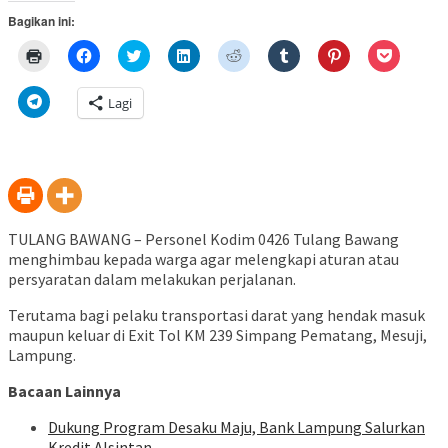
Bagikan ini:
Klik
Klik
Klik
Klik
Klik
Klik
Klik
Klik
untuk
untuk
untuk
untuk
untuk
untuk
untuk
untuk
mencetak(Membuka
membagikan
berbagi
berbagi
berbagi
berbagi
berbagi
berbagi
di
di
pada
di
pada
pada
pada
via
Klik
Lagi
jendela
Facebook(Membuka
Twitter(Membuka
Linkedln(Membuka
Reddit(Membuka
Tumblr(Membuka
Pinterest(Membu
Pocket(
untuk
yang
di
di
di
di
di
di
di
berbagi
baru)
jendela
jendela
jendela
jendela
jendela
jendela
jendela
di
yang
yang
yang
yang
yang
yang
yang
Telegram(Membuka
baru)
baru)
baru)
baru)
baru)
baru)
baru)
di
jendela
yang
baru)
TULANG BAWANG – Personel Kodim 0426 Tulang Bawang
menghimbau kepada warga agar melengkapi aturan atau
persyaratan dalam melakukan perjalanan.
Terutama bagi pelaku transportasi darat yang hendak masuk
maupun keluar di Exit Tol KM 239 Simpang Pematang, Mesuji,
Lampung.
Bacaan Lainnya
Dukung Program Desaku Maju, Bank Lampung Salurkan
Kredit Alsintan