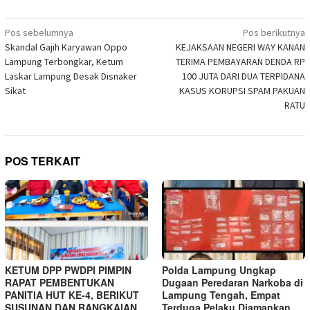
di
yang
yang
yang
yang
yang
yang
yang
Telegram(Membuka
baru)
baru)
baru)
baru)
baru)
baru)
baru)
di
Navigasi
jendela
Pos sebelumnya
Pos berikutnya
yang
pos
Skandal Gajih Karyawan Oppo
KEJAKSAAN NEGERI WAY KANAN
baru)
Lampung Terbongkar, Ketum
TERIMA PEMBAYARAN DENDA RP
Laskar Lampung Desak Disnaker
100 JUTA DARI DUA TERPIDANA
Sikat
KASUS KORUPSI SPAM PAKUAN
RATU
POS TERKAIT
KETUM DPP PWDPI PIMPIN
Polda Lampung Ungkap
RAPAT PEMBENTUKAN
Dugaan Peredaran Narkoba di
PANITIA HUT KE-4, BERIKUT
Lampung Tengah, Empat
SUSUNAN DAN RANGKAIAN
Terduga Pelaku Diamankan