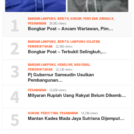
1
BANDAR LAMPUNG
,
BERITA
,
HUKUM
,
PERS DAN JURNALIS
,
PESAWARAN
29,581 views
Bongkar Post – Ancam Wartawan, Pim…
2
BANDAR LAMPUNG
,
BERITA
,
LAMPUNG SELATAN
,
PEMERINTAHAN
22,586 views
Bongkar Post – Terbukti Selingkuh,…
3
BANDAR LAMPUNG
,
HEADLINE
,
NASIONAL
,
PEMERINTAHAN
22,138 views
Pj Gubernur Samsudin Usulkan
Pembangunan…
4
PESAWARAN
15,656 views
Milyaran Rupiah Uang Rakyat Belum Dikemb…
5
HUKUM
,
PERISTIWA
,
PESAWARAN
14,196 views
Mantan Kades Mada Jaya Sutrisna Dijemput…