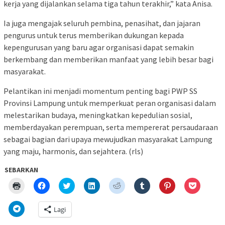
kerja yang dijalankan selama tiga tahun terakhir,” kata Anisa.
Ia juga mengajak seluruh pembina, penasihat, dan jajaran
pengurus untuk terus memberikan dukungan kepada
kepengurusan yang baru agar organisasi dapat semakin
berkembang dan memberikan manfaat yang lebih besar bagi
masyarakat.
Pelantikan ini menjadi momentum penting bagi PWP SS
Provinsi Lampung untuk memperkuat peran organisasi dalam
melestarikan budaya, meningkatkan kepedulian sosial,
memberdayakan perempuan, serta mempererat persaudaraan
sebagai bagian dari upaya mewujudkan masyarakat Lampung
yang maju, harmonis, dan sejahtera. (rls)
SEBARKAN
Klik
Klik
Klik
Klik
Klik
Klik
Klik
Klik
untuk
untuk
untuk
untuk
untuk
untuk
untuk
untuk
mencetak(Membuka
membagikan
berbagi
berbagi
berbagi
berbagi
berbagi
berbagi
di
di
pada
di
pada
pada
pada
via
Klik
Lagi
jendela
Facebook(Membuka
Twitter(Membuka
Linkedln(Membuka
Reddit(Membuka
Tumblr(Membuka
Pinterest(Membu
Pocket(
untuk
yang
di
di
di
di
di
di
di
berbagi
baru)
jendela
jendela
jendela
jendela
jendela
jendela
jendela