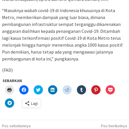
“Masuknya wabah covid-19 di Indonesia khususnya di Kota
Metro, memberikan dampak yang luar biasa, dimana
pembangunan infrastruktur sempat terganggu dikarenakan
anggaran dialihkan kepada penanganan Covid-19. Ditambah
lagi kasus terkonfirmasi positif Covid-19 di Kota Metro terus
melonjak hingga hampir menembus angka 1000 kasus positif.
Pun demikian, harus tetap ada yang mengawasi jalannya
pembangunan di kota ini,” pungkasnya.
(FAD)
SEBARKAN
Klik
Klik
Klik
Klik
Klik
Klik
Klik
Klik
untuk
untuk
untuk
untuk
untuk
untuk
untuk
untuk
mencetak(Membuka
membagikan
berbagi
berbagi
berbagi
berbagi
berbagi
berbagi
di
di
pada
di
pada
pada
pada
via
Klik
Lagi
jendela
Facebook(Membuka
Twitter(Membuka
Linkedln(Membuka
Reddit(Membuka
Tumblr(Membuka
Pinterest(Membu
Pocket(
untuk
yang
di
di
di
di
di
di
di
berbagi
baru)
jendela
jendela
jendela
jendela
jendela
jendela
jendela
di
yang
yang
yang
yang
yang
yang
yang
Telegram(Membuka
baru)
baru)
baru)
baru)
baru)
baru)
baru)
di
Navigasi
jendela
Pos sebelumnya
Pos berikutnya
yang