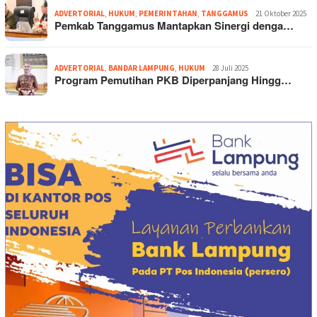
ADVERTORIAL
,
HUKUM
,
PEMERINTAHAN
,
TANGGAMUS
21 Oktober 2025
Pemkab Tanggamus Mantapkan Sinergi denga…
ADVERTORIAL
,
BANDAR LAMPUNG
,
HUKUM
28 Juli 2025
Program Pemutihan PKB Diperpanjang Hingg…