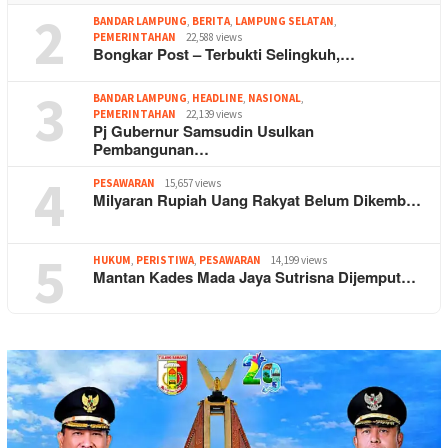
2
BANDAR LAMPUNG
,
BERITA
,
LAMPUNG SELATAN
,
PEMERINTAHAN
22,588 views
Bongkar Post – Terbukti Selingkuh,…
3
BANDAR LAMPUNG
,
HEADLINE
,
NASIONAL
,
PEMERINTAHAN
22,139 views
Pj Gubernur Samsudin Usulkan
Pembangunan…
4
PESAWARAN
15,657 views
Milyaran Rupiah Uang Rakyat Belum Dikemb…
5
HUKUM
,
PERISTIWA
,
PESAWARAN
14,199 views
Mantan Kades Mada Jaya Sutrisna Dijemput…