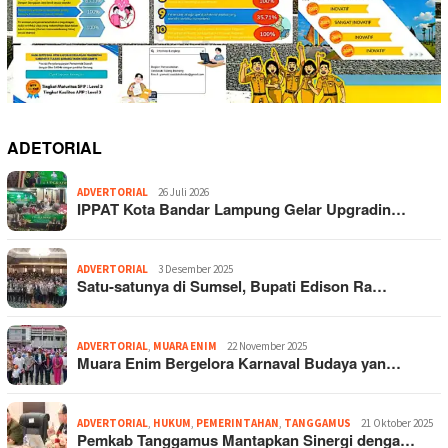
ADETORIAL
ADVERTORIAL
26 Juli 2026
IPPAT Kota Bandar Lampung Gelar Upgradin…
ADVERTORIAL
3 Desember 2025
Satu-satunya di Sumsel, Bupati Edison Ra…
ADVERTORIAL
,
MUARA ENIM
22 November 2025
Muara Enim Bergelora Karnaval Budaya yan…
ADVERTORIAL
,
HUKUM
,
PEMERINTAHAN
,
TANGGAMUS
21 Oktober 2025
Pemkab Tanggamus Mantapkan Sinergi denga…