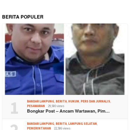
BERITA POPULER
1
BANDAR LAMPUNG
,
BERITA
,
HUKUM
,
PERS DAN JURNALIS
,
PESAWARAN
29,580 views
Bongkar Post – Ancam Wartawan, Pim…
2
BANDAR LAMPUNG
,
BERITA
,
LAMPUNG SELATAN
,
PEMERINTAHAN
22,586 views