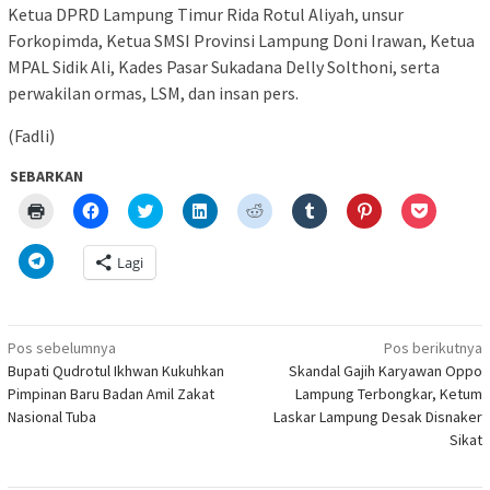
Ketua DPRD Lampung Timur Rida Rotul Aliyah, unsur
Forkopimda, Ketua SMSI Provinsi Lampung Doni Irawan, Ketua
MPAL Sidik Ali, Kades Pasar Sukadana Delly Solthoni, serta
perwakilan ormas, LSM, dan insan pers.
(Fadli)
SEBARKAN
Klik
Klik
Klik
Klik
Klik
Klik
Klik
Klik
untuk
untuk
untuk
untuk
untuk
untuk
untuk
untuk
mencetak(Membuka
membagikan
berbagi
berbagi
berbagi
berbagi
berbagi
berbagi
di
di
pada
di
pada
pada
pada
via
Klik
Lagi
jendela
Facebook(Membuka
Twitter(Membuka
Linkedln(Membuka
Reddit(Membuka
Tumblr(Membuka
Pinterest(Membu
Pocket(
untuk
yang
di
di
di
di
di
di
di
berbagi
baru)
jendela
jendela
jendela
jendela
jendela
jendela
jendela
di
yang
yang
yang
yang
yang
yang
yang
Telegram(Membuka
baru)
baru)
baru)
baru)
baru)
baru)
baru)
di
Navigasi
jendela
Pos sebelumnya
Pos berikutnya
yang
pos
Bupati Qudrotul Ikhwan Kukuhkan
Skandal Gajih Karyawan Oppo
baru)
Pimpinan Baru Badan Amil Zakat
Lampung Terbongkar, Ketum
Nasional Tuba
Laskar Lampung Desak Disnaker
Sikat