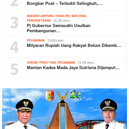
Bongkar Post – Terbukti Selingkuh,…
3
BANDAR LAMPUNG
,
HEADLINE
,
NASIONAL
,
PEMERINTAHAN
22,138 views
Pj Gubernur Samsudin Usulkan
Pembangunan…
4
PESAWARAN
15,656 views
Milyaran Rupiah Uang Rakyat Belum Dikemb…
5
HUKUM
,
PERISTIWA
,
PESAWARAN
14,195 views
Mantan Kades Mada Jaya Sutrisna Dijemput…