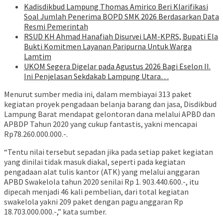
Kadisdikbud Lampung Thomas Amirico Beri Klarifikasi
Soal Jumlah Penerima BOPD SMK 2026 Berdasarkan Data
Resmi Pemerintah
RSUD KH Ahmad Hanafiah Disurvei LAM-KPRS, Bupati Ela
Bukti Komitmen Layanan Paripurna Untuk Warga
Lamtim
UKOM Segera Digelar pada Agustus 2026 Bagi Eselon II.
Ini Penjelasan Sekdakab Lampung Utara…
Menurut sumber media ini, dalam membiayai 313 paket
kegiatan proyek pengadaan belanja barang dan jasa, Disdikbud
Lampung Barat mendapat gelontoran dana melalui APBD dan
APBDP Tahun 2020 yang cukup fantastis, yakni mencapai
Rp78.260.000.000.-.
“Tentu nilai tersebut sepadan jika pada setiap paket kegiatan
yang dinilai tidak masuk diakal, seperti pada kegiatan
pengadaan alat tulis kantor (ATK) yang melalui anggaran
APBD Swakelola tahun 2020 senilai Rp 1. 903.440.600.-, itu
dipecah menjadi 46 kali pembelian, dari total kegiatan
swakelola yakni 209 paket dengan pagu anggaran Rp
18.703.000.000.-,” kata sumber.