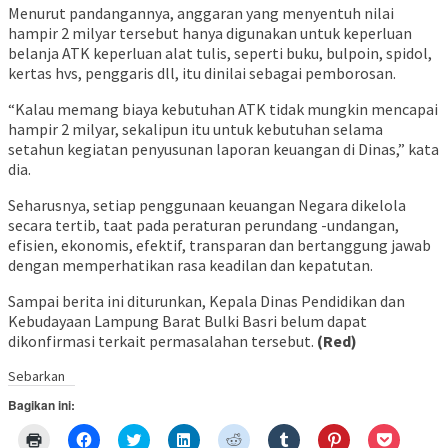
Menurut pandangannya, anggaran yang menyentuh nilai
hampir 2 milyar tersebut hanya digunakan untuk keperluan
belanja ATK keperluan alat tulis, seperti buku, bulpoin, spidol,
kertas hvs, penggaris dll, itu dinilai sebagai pemborosan.
“Kalau memang biaya kebutuhan ATK tidak mungkin mencapai
hampir 2 milyar, sekalipun itu untuk kebutuhan selama
setahun kegiatan penyusunan laporan keuangan di Dinas,” kata
dia.
Seharusnya, setiap penggunaan keuangan Negara dikelola
secara tertib, taat pada peraturan perundang -undangan,
efisien, ekonomis, efektif, transparan dan bertanggung jawab
dengan memperhatikan rasa keadilan dan kepatutan.
Sampai berita ini diturunkan, Kepala Dinas Pendidikan dan
Kebudayaan Lampung Barat Bulki Basri belum dapat
dikonfirmasi terkait permasalahan tersebut.
(Red)
Sebarkan
Bagikan ini:
Klik
Klik
Klik
Klik
Klik
Klik
Klik
Klik