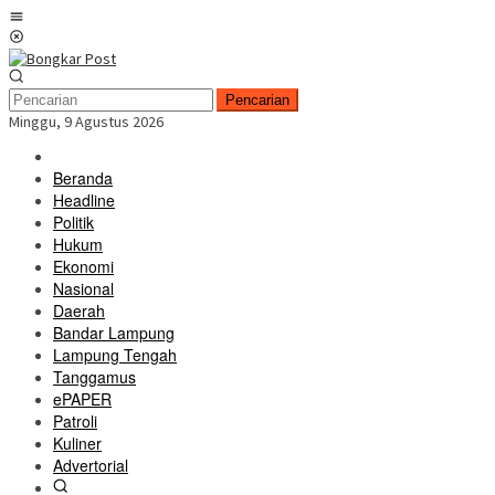
Loncat
Menu
ke
Mobile
konten
Pencarian
Minggu, 9 Agustus 2026
Beranda
Headline
Politik
Hukum
Ekonomi
Nasional
Daerah
Bandar Lampung
Lampung Tengah
Tanggamus
ePAPER
Patroli
Kuliner
Advertorial