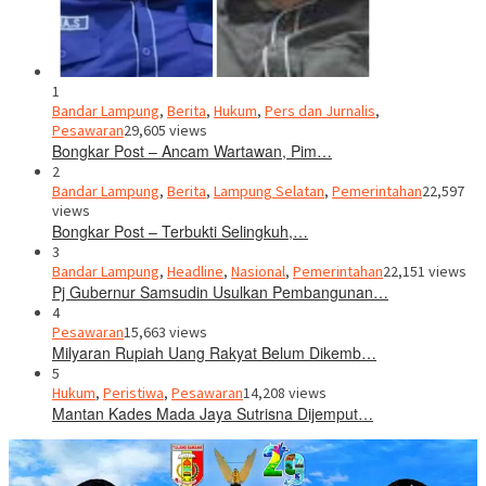
1
Bandar Lampung
,
Berita
,
Hukum
,
Pers dan Jurnalis
,
Pesawaran
29,605 views
Bongkar Post – Ancam Wartawan, Pim…
2
Bandar Lampung
,
Berita
,
Lampung Selatan
,
Pemerintahan
22,597
views
Bongkar Post – Terbukti Selingkuh,…
3
Bandar Lampung
,
Headline
,
Nasional
,
Pemerintahan
22,151 views
Pj Gubernur Samsudin Usulkan Pembangunan…
4
Pesawaran
15,663 views
Milyaran Rupiah Uang Rakyat Belum Dikemb…
5
Hukum
,
Peristiwa
,
Pesawaran
14,208 views
Mantan Kades Mada Jaya Sutrisna Dijemput…