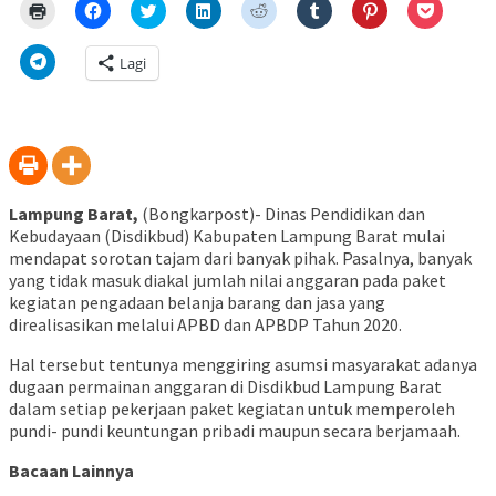
Klik
Klik
Klik
Klik
Klik
Klik
Klik
Klik
untuk
untuk
untuk
untuk
untuk
untuk
untuk
untuk
mencetak(Membuka
membagikan
berbagi
berbagi
berbagi
berbagi
berbagi
berbagi
di
di
pada
di
pada
pada
pada
via
Klik
Lagi
jendela
Facebook(Membuka
Twitter(Membuka
Linkedln(Membuka
Reddit(Membuka
Tumblr(Membuka
Pinterest(Membu
Pocket(
untuk
yang
di
di
di
di
di
di
di
berbagi
baru)
jendela
jendela
jendela
jendela
jendela
jendela
jendela
di
yang
yang
yang
yang
yang
yang
yang
Telegram(Membuka
baru)
baru)
baru)
baru)
baru)
baru)
baru)
di
jendela
yang
baru)
Lampung Barat,
(Bongkarpost)- Dinas Pendidikan dan
Kebudayaan (Disdikbud) Kabupaten Lampung Barat mulai
mendapat sorotan tajam dari banyak pihak. Pasalnya, banyak
yang tidak masuk diakal jumlah nilai anggaran pada paket
kegiatan pengadaan belanja barang dan jasa yang
direalisasikan melalui APBD dan APBDP Tahun 2020.
Hal tersebut tentunya menggiring asumsi masyarakat adanya
dugaan permainan anggaran di Disdikbud Lampung Barat
dalam setiap pekerjaan paket kegiatan untuk memperoleh
pundi- pundi keuntungan pribadi maupun secara berjamaah.
Bacaan Lainnya