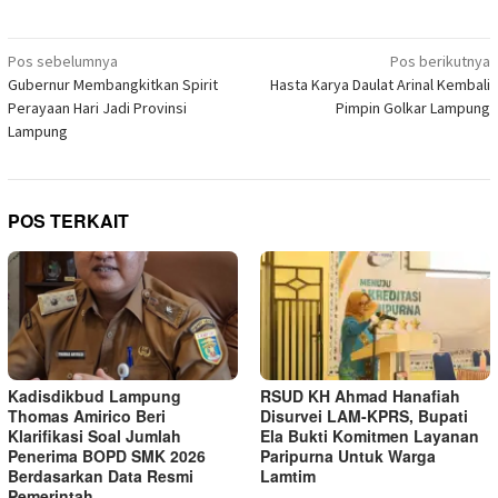
baru)
jendela
jendela
jendela
jendela
jendela
jendela
jendela
di
yang
yang
yang
yang
yang
yang
yang
Telegram(Membuka
baru)
baru)
baru)
baru)
baru)
baru)
baru)
di
Navigasi
jendela
Pos sebelumnya
Pos berikutnya
yang
pos
Gubernur Membangkitkan Spirit
Hasta Karya Daulat Arinal Kembali
baru)
Perayaan Hari Jadi Provinsi
Pimpin Golkar Lampung
Lampung
POS TERKAIT
Kadisdikbud Lampung
RSUD KH Ahmad Hanafiah
Thomas Amirico Beri
Disurvei LAM-KPRS, Bupati
Klarifikasi Soal Jumlah
Ela Bukti Komitmen Layanan
Penerima BOPD SMK 2026
Paripurna Untuk Warga
Berdasarkan Data Resmi
Lamtim
Pemerintah