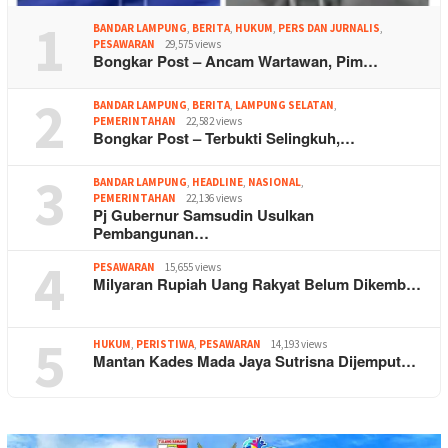
1
BANDAR LAMPUNG
,
BERITA
,
HUKUM
,
PERS DAN JURNALIS
,
PESAWARAN
29,575 views
Bongkar Post – Ancam Wartawan, Pim…
2
BANDAR LAMPUNG
,
BERITA
,
LAMPUNG SELATAN
,
PEMERINTAHAN
22,582 views
Bongkar Post – Terbukti Selingkuh,…
3
BANDAR LAMPUNG
,
HEADLINE
,
NASIONAL
,
PEMERINTAHAN
22,136 views
Pj Gubernur Samsudin Usulkan
Pembangunan…
4
PESAWARAN
15,655 views
Milyaran Rupiah Uang Rakyat Belum Dikemb…
5
HUKUM
,
PERISTIWA
,
PESAWARAN
14,193 views
Mantan Kades Mada Jaya Sutrisna Dijemput…