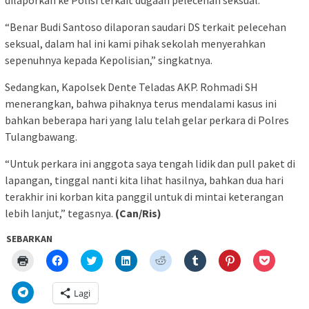
“Benar Budi Santoso dilaporan saudari DS terkait pelecehan
seksual, dalam hal ini kami pihak sekolah menyerahkan
sepenuhnya kepada Kepolisian,” singkatnya.
Sedangkan, Kapolsek Dente Teladas AKP. Rohmadi SH
menerangkan, bahwa pihaknya terus mendalami kasus ini
bahkan beberapa hari yang lalu telah gelar perkara di Polres
Tulangbawang.
“Untuk perkara ini anggota saya tengah lidik dan pull paket di
lapangan, tinggal nanti kita lihat hasilnya, bahkan dua hari
terakhir ini korban kita panggil untuk di mintai keterangan
lebih lanjut,” tegasnya.
(Can/Ris)
SEBARKAN
Klik
Klik
Klik
Klik
Klik
Klik
Klik
Klik
untuk
untuk
untuk
untuk
untuk
untuk
untuk
untuk
mencetak(Membuka
membagikan
berbagi
berbagi
berbagi
berbagi
berbagi
berbagi
di
di
pada
di
pada
pada
pada
via
Klik
Lagi
jendela
Facebook(Membuka
Twitter(Membuka
Linkedln(Membuka
Reddit(Membuka
Tumblr(Membuka
Pinterest(Membu
Pocket(
untuk
yang
di
di
di
di
di
di
di
berbagi