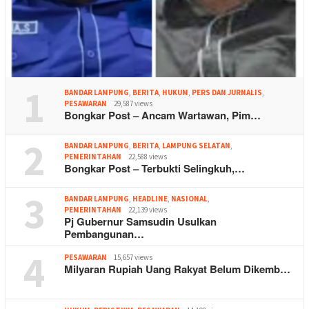
1
BANDAR LAMPUNG
,
BERITA
,
HUKUM
,
PERS DAN JURNALIS
,
PESAWARAN
29,587 views
Bongkar Post – Ancam Wartawan, Pim…
2
BANDAR LAMPUNG
,
BERITA
,
LAMPUNG SELATAN
,
PEMERINTAHAN
22,588 views
Bongkar Post – Terbukti Selingkuh,…
3
BANDAR LAMPUNG
,
HEADLINE
,
NASIONAL
,
PEMERINTAHAN
22,139 views
Pj Gubernur Samsudin Usulkan
Pembangunan…
4
PESAWARAN
15,657 views
Milyaran Rupiah Uang Rakyat Belum Dikemb…