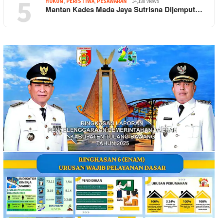
5
HUKUM
,
PERISTIWA
,
PESAWARAN
14,198 views
Mantan Kades Mada Jaya Sutrisna Dijemput…