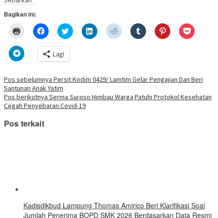
Sebarkan
Bagikan ini:
Klik
Klik
Klik
Klik
Klik
Klik
Klik
Klik
untuk
untuk
untuk
untuk
untuk
untuk
untuk
untuk
mencetak(Membuka
membagikan
berbagi
berbagi
berbagi
berbagi
berbagi
berbagi
di
di
pada
di
pada
pada
pada
via
Klik
Lagi
jendela
Facebook(Membuka
Twitter(Membuka
Linkedln(Membuka
Reddit(Membuka
Tumblr(Membuka
Pinterest(Membu
Pocket(
untuk
yang
di
di
di
di
di
di
di
berbagi
baru)
jendela
jendela
jendela
jendela
jendela
jendela
jendela
di
yang
yang
yang
yang
yang
yang
yang
Telegram(Membuka
Navigasi
Pos sebelumnya
Persit Kodim 0429/ Lamtim Gelar Pengajian Dan Beri
baru)
baru)
baru)
baru)
baru)
baru)
baru)
di
Santunan Anak Yatim
jendela
pos
yang
Pos berikutnya
Serma Suroso Himbau Warga Patuhi Protokol Kesehatan
baru)
Cegah Penyebaran Covid-19
Pos terkait
Kadisdikbud Lampung Thomas Amirico Beri Klarifikasi Soal
Jumlah Penerima BOPD SMK 2026 Berdasarkan Data Resmi