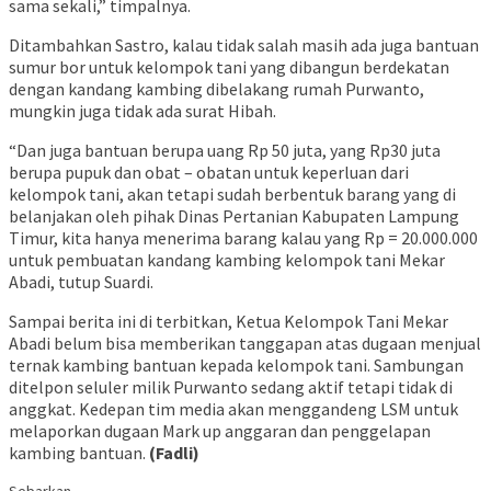
sama sekali,” timpalnya.
Ditambahkan Sastro, kalau tidak salah masih ada juga bantuan
sumur bor untuk kelompok tani yang dibangun berdekatan
dengan kandang kambing dibelakang rumah Purwanto,
mungkin juga tidak ada surat Hibah.
“Dan juga bantuan berupa uang Rp 50 juta, yang Rp30 juta
berupa pupuk dan obat – obatan untuk keperluan dari
kelompok tani, akan tetapi sudah berbentuk barang yang di
belanjakan oleh pihak Dinas Pertanian Kabupaten Lampung
Timur, kita hanya menerima barang kalau yang Rp = 20.000.000
untuk pembuatan kandang kambing kelompok tani Mekar
Abadi, tutup Suardi.
Sampai berita ini di terbitkan, Ketua Kelompok Tani Mekar
Abadi belum bisa memberikan tanggapan atas dugaan menjual
ternak kambing bantuan kepada kelompok tani. Sambungan
ditelpon seluler milik Purwanto sedang aktif tetapi tidak di
anggkat. Kedepan tim media akan menggandeng LSM untuk
melaporkan dugaan Mark up anggaran dan penggelapan
kambing bantuan.
(Fadli)