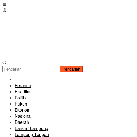
Loncat
Menu
ke
Mobile
konten
Pencarian
Beranda
Headline
Politik
Hukum
Ekonomi
Nasional
Daerah
Bandar Lampung
Lampung Tengah