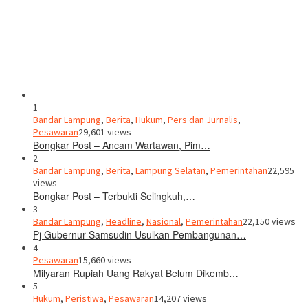
1
Bandar Lampung
,
Berita
,
Hukum
,
Pers dan Jurnalis
,
Pesawaran
29,601 views
Bongkar Post – Ancam Wartawan, Pim…
2
Bandar Lampung
,
Berita
,
Lampung Selatan
,
Pemerintahan
22,595
views
Bongkar Post – Terbukti Selingkuh,…
3
Bandar Lampung
,
Headline
,
Nasional
,
Pemerintahan
22,150 views
Pj Gubernur Samsudin Usulkan Pembangunan…
4
Pesawaran
15,660 views
Milyaran Rupiah Uang Rakyat Belum Dikemb…
5
Hukum
,
Peristiwa
,
Pesawaran
14,207 views