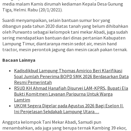
media malam Kamis dirumah kediaman Kepala Desa Gunung
Tiga, Helmi. Rabu (20/1/2021).
Suardi menyampaikan, selain bantuan sumur bor yang
dibangun pada tahun 2020 diatas tanah yang belum dihibahkan
oleh Purwanto sebagai kelompok tani mekar Abadi, juga sudah
sering mendapatkan bantuan dari dinas pertanian Kabupaten
Lampung Timur, diantaranya mesin sedot air, mesin hand
tractor, mesin perontok jagung dan mesin cacah pakan ternak.
Bacaan Lainnya
Kadisdikbud Lampung Thomas Amirico Beri Klarifikasi
Soal Jumlah Penerima BOPD SMK 2026 Berdasarkan Data
Resmi Pemerintah
RSUD KH Ahmad Hanafiah Disurvei LAM-KPRS, Bupati Ela
Bukti Komitmen Layanan Paripurna Untuk Warga
Lamtim
UKOM Segera Digelar pada Agustus 2026 Bagi Eselon II.
Ini Penjelasan Sekdakab Lampung Utara…
Anggota kelompok Tani Mekar Abadi, Samudi pun
menambahkan, ada juga yang berupa ternak Kambing 39 ekor,