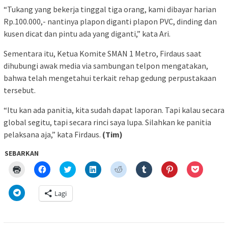
“Tukang yang bekerja tinggal tiga orang, kami dibayar harian
Rp.100.000,- nantinya plapon diganti plapon PVC, dinding dan
kusen dicat dan pintu ada yang diganti,” kata Ari.
Sementara itu, Ketua Komite SMAN 1 Metro, Firdaus saat
dihubungi awak media via sambungan telpon mengatakan,
bahwa telah mengetahui terkait rehap gedung perpustakaan
tersebut.
“Itu kan ada panitia, kita sudah dapat laporan. Tapi kalau secara
global segitu, tapi secara rinci saya lupa. Silahkan ke panitia
pelaksana aja,” kata Firdaus.
(Tim)
SEBARKAN
Klik
Klik
Klik
Klik
Klik
Klik
Klik
Klik
untuk
untuk
untuk
untuk
untuk
untuk
untuk
untuk
mencetak(Membuka
membagikan
berbagi
berbagi
berbagi
berbagi
berbagi
berbagi
di
di
pada
di
pada
pada
pada
via
Klik
Lagi
jendela
Facebook(Membuka
Twitter(Membuka
Linkedln(Membuka
Reddit(Membuka
Tumblr(Membuka
Pinterest(Membu
Pocket(
untuk
yang
di
di
di
di
di
di
di
berbagi
baru)
jendela
jendela
jendela
jendela
jendela
jendela
jendela
di
yang
yang
yang
yang
yang
yang
yang
Telegram(Membuka
baru)
baru)
baru)
baru)
baru)
baru)
baru)
di