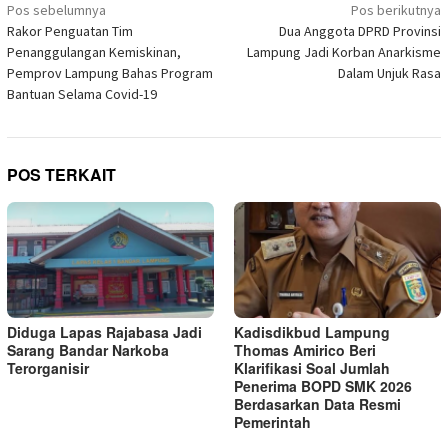
Navigasi
jendela
Pos sebelumnya
Pos berikutnya
yang
pos
Rakor Penguatan Tim
Dua Anggota DPRD Provinsi
baru)
Penanggulangan Kemiskinan,
Lampung Jadi Korban Anarkisme
Pemprov Lampung Bahas Program
Dalam Unjuk Rasa
Bantuan Selama Covid-19
POS TERKAIT
Diduga Lapas Rajabasa Jadi
Kadisdikbud Lampung
Sarang Bandar Narkoba
Thomas Amirico Beri
Terorganisir
Klarifikasi Soal Jumlah
Penerima BOPD SMK 2026
Berdasarkan Data Resmi
Pemerintah