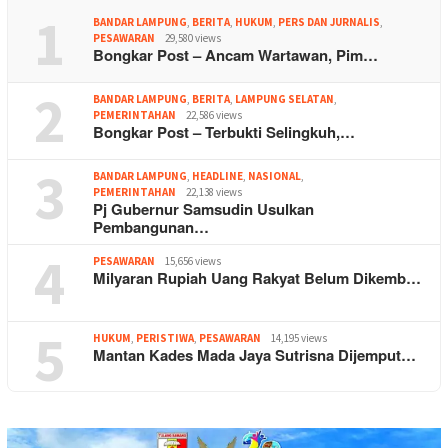
1
BANDAR LAMPUNG
,
BERITA
,
HUKUM
,
PERS DAN JURNALIS
,
PESAWARAN
29,580 views
Bongkar Post – Ancam Wartawan, Pim…
2
BANDAR LAMPUNG
,
BERITA
,
LAMPUNG SELATAN
,
PEMERINTAHAN
22,586 views
Bongkar Post – Terbukti Selingkuh,…
3
BANDAR LAMPUNG
,
HEADLINE
,
NASIONAL
,
PEMERINTAHAN
22,138 views
Pj Gubernur Samsudin Usulkan
Pembangunan…
4
PESAWARAN
15,656 views
Milyaran Rupiah Uang Rakyat Belum Dikemb…
5
HUKUM
,
PERISTIWA
,
PESAWARAN
14,195 views
Mantan Kades Mada Jaya Sutrisna Dijemput…