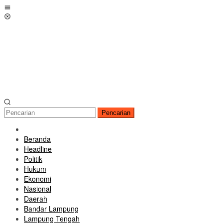
Loncat
Menu
ke
Mobile
konten
Pencarian
Beranda
Headline
Politik
Hukum
Ekonomi
Nasional
Daerah
Bandar Lampung
Lampung Tengah