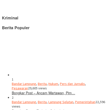
Kriminal
Berita Populer
1
Bandar Lampung
,
Berita
,
Hukum
,
Pers dan Jurnalis
,
Pesawaran
29,605 views
Bongkar Post – Ancam Wartawan, Pim…
2
Bandar Lampung
,
Berita
,
Lampung Selatan
,
Pemerintahan
22,596
views