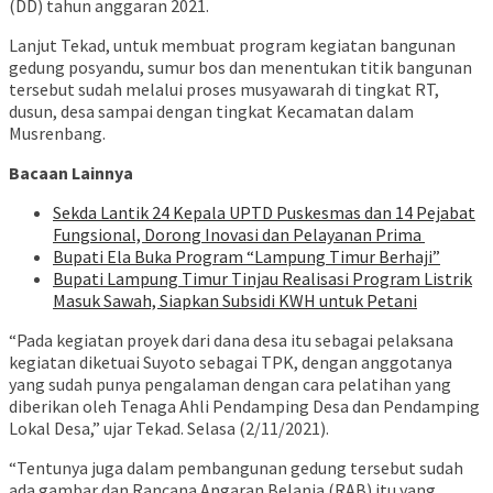
(DD) tahun anggaran 2021.
Lanjut Tekad, untuk membuat program kegiatan bangunan
gedung posyandu, sumur bos dan menentukan titik bangunan
tersebut sudah melalui proses musyawarah di tingkat RT,
dusun, desa sampai dengan tingkat Kecamatan dalam
Musrenbang.
Bacaan Lainnya
‎Sekda Lantik 24 Kepala UPTD Puskesmas dan 14 Pejabat
Fungsional, Dorong Inovasi dan Pelayanan Prima ‎
Bupati Ela Buka Program “Lampung Timur Berhaji”
Bupati Lampung Timur Tinjau Realisasi Program Listrik
Masuk Sawah, Siapkan Subsidi KWH untuk Petani
“Pada kegiatan proyek dari dana desa itu sebagai pelaksana
kegiatan diketuai Suyoto sebagai TPK, dengan anggotanya
yang sudah punya pengalaman dengan cara pelatihan yang
diberikan oleh Tenaga Ahli Pendamping Desa dan Pendamping
Lokal Desa,” ujar Tekad. Selasa (2/11/2021).
“Tentunya juga dalam pembangunan gedung tersebut sudah
ada gambar dan Rancana Angaran Belanja (RAB) itu yang