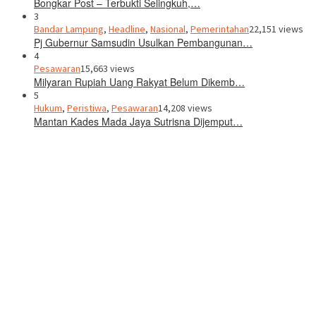
Bongkar Post – Terbukti Selingkuh,…
3
Bandar Lampung
,
Headline
,
Nasional
,
Pemerintahan
22,151 views
Pj Gubernur Samsudin Usulkan Pembangunan…
4
Pesawaran
15,663 views
Milyaran Rupiah Uang Rakyat Belum Dikemb…
5
Hukum
,
Peristiwa
,
Pesawaran
14,208 views
Mantan Kades Mada Jaya Sutrisna Dijemput…