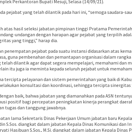
plek Perkantoran Bupati Mesuji, Selasa (14/09/21).
da pejabat yang telah dilantik pada hari ini, “semoga saudara-
 atas hasil seleksi jabatan pimpinan tinggi Pratama Pemerintah
perundang-undangan dengan harapan agar pejabat yang terpilih ad
ritas yang tinggi,” harap dia.
 penempatan pejabat pada suatu instansi didasarkan atas kemam
biasa, guna pembenahan dan pemantapan organisasi dalam rangka
ng telah dilantik agar dapat segera mempelajari, memahami dan 
elain itu juga ia meminta kepada seluruh pejabat untuk memaham
a tercipta pelayanan dan sistem pemerintahan yang baik di Kabu
kukan konsultasi dan koordinasi, sehingga tercipta sinergitas 
 dengan baik, bahwa jabatan yang diamanahkan pada ASN tentunya
busi positif bagi percepatan peningkatan kinerja perangkat daer
n tugas dan tanggung jawabnya.
abatan lama Sekretaris Dinas Pekerjaan Umum jabatan baru Kepala
n S.Sos. diangkat dalam jabatan Kepala Dinas Komunikasi dan In
yati Hasibuan S.Sos., M.Si. diangkat dalam jabatan Kepala Dinas 