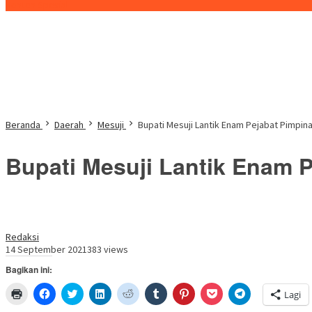
Konten Spesial
Beranda
Daerah
Mesuji
Bupati Mesuji Lantik Enam Pejabat Pimpin
Bupati Mesuji Lantik Enam 
Redaksi
14 September 2021
383 views
Bagikan ini:
Klik
Klik
Klik
Klik
Klik
Klik
Klik
Klik
Klik
Lagi
untuk
untuk
untuk
untuk
untuk
untuk
untuk
untuk
untuk
mencetak(Membuka
membagikan
berbagi
berbagi
berbagi
berbagi
berbagi
berbagi
berbagi