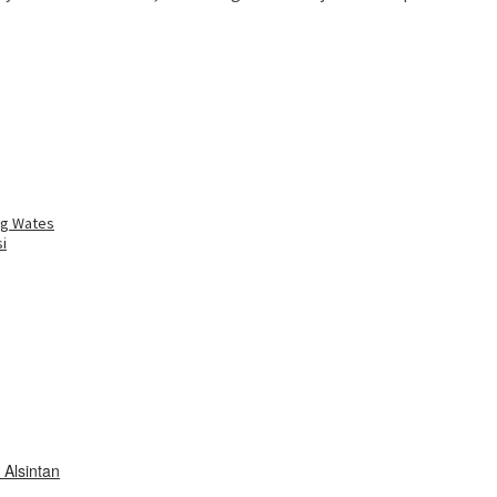
buka
ng Wates
i
Alsintan