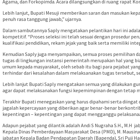
Agama, dan Forkopimda. Acara dilangsungkan di ruang rapat Kom
Lebih lanjut, Bupati Mesuji memberikan saran dan masukan kepa
penuh rasa tanggung jawab,” ujarnya.
Dalam sambutannya Saply mengatakan pelantikan hari ini adalah
kompetitif. “Proses seleksi ini telah sesuai dengan prosedur 
kualifikasi pendidikan, rekam jejak yang baik serta memiliki integ
Kemudian Saply juga menyampaikan, semua proses pemilihan dan
tugas di lingkungan instansi pemerintah merupakan hal yang 
umum kepada masyarakat, oleh sebab itu bagi para pejabat ya
terhindar dari kesalahan dalam melaksanakan tugas tersebut, s
Lebih lanjut Bupati Saply mengatakan semua yang dilakukan gun
agar dapat melaksanakan fungsi kepemimpinan dengan tetap mela
Terakhir Bupati menegaskan yang harus dipahami serta diingat
jagalah kepercayaan yang diberikan agar benar-benar berkontri
kepentingan – kepentingan yang dapat mengganggu pelaksanaa
Adapun pejabat yang dilantik adalah Andi S Nugraha S.H., M.H j
Kepala Dinas Pemberdayaan Masyarakat Desa (PMD), M. Mausirudi
jabatan Kepala Badan Pendapatan Daerah (Bapenda), Sri Puji Har