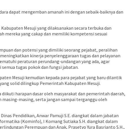
saudara dapat mengemban amanah ini dengan sebaik-baiknya dan
 Kabupaten Mesuji yang dilaksanakan secara terbuka dan
alah mereka yang cakap dan memiliki kompetensi sesuai
puan dan potensi yang dimiliki seorang pejabat, peralihan
 meningkatkan kinerja penyelenggaraan tugas dan pelayanan
mematuhi peraturan perundang-undangan yang ada, agar
i semua tugas pokok dan fungsi jabatan.
paten Mesuji kemudian kepada para pejabat yang baru dilantik
yang solid dilingkup Pemerintah Kabupaten Mesuji.
 diikuti harapan dasar oleh masyarakat dan pemerintah daerah,
ah masing-masing, serta jangan sampai terganggu oleh
 Dinas Pendidikan, Anwar Pamuji S.E. diangkat dalam jabatan
formatika (Kominfo), I Komang Sutiaka S.H. diangkat dalam
Perlindungan Perempuan dan Anak, Prasetyo Yura Basrianto S.H.,