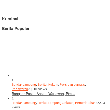
Kriminal
Berita Populer
1
Bandar Lampung
,
Berita
,
Hukum
,
Pers dan Jurnalis
,
Pesawaran
29,601 views
Bongkar Post – Ancam Wartawan, Pim…
2
Bandar Lampung
,
Berita
,
Lampung Selatan
,
Pemerintahan
22,595
views