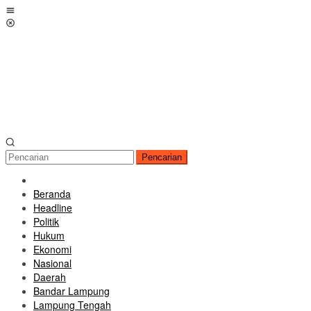
Loncat
Menu
ke
Mobile
konten
Pencarian
Beranda
Headline
Politik
Hukum
Ekonomi
Nasional
Daerah
Bandar Lampung
Lampung Tengah