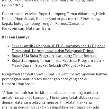
Kantor Pos Sribawono Kecamatan Mataram Baru, Rabu
(28/07/2021).
Dalam acara tersebut Bupati Lampung Timur didampingi oleh
Kepala Dinas Sosial, Kepala Kantor pos metro, Rihwan boy,
kepala bulog Lampung Tengah, Ramos, Camat dan
Forkopimcam Mataram Baru.
Bacaan Lainnya
‎Sekda Lantik 24 Kepala UPTD Puskesmas dan 14 Pejabat
Fungsional, Dorong Inovasi dan Pelayanan Prima ‎
Bupati Ela Buka Program “Lampung Timur Berhaji”
Bupati Lampung Timur Tinjau Realisasi Program Listrik
Masuk Sawah, Siapkan Subsidi KWH untuk Petani
Mengawali sambutannya Bupati Dawam menyampaikan bahwa
pembagian bantuan sesuai dengan data yang ada di
Kementerian Sosial.
“Alhamdulillah hari ini kita melakukan launching bantuan
untuk masyarakat Lampung Timur yang telah didata sesuai
dengan data yang ada dikemensos. Ini adalah hak yang
memang ibu-dan bapak harus dapatkan. Semoga tidak ada