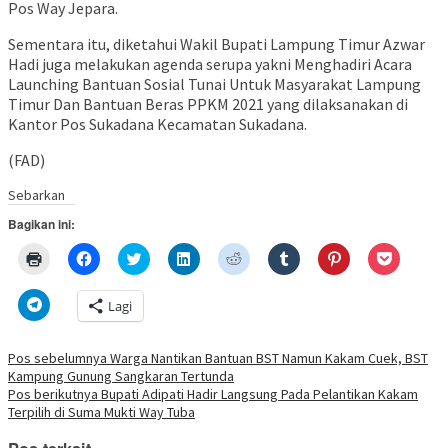
Pos Way Jepara.
Sementara itu, diketahui Wakil Bupati Lampung Timur Azwar
Hadi juga melakukan agenda serupa yakni Menghadiri Acara
Launching Bantuan Sosial Tunai Untuk Masyarakat Lampung
Timur Dan Bantuan Beras PPKM 2021 yang dilaksanakan di
Kantor Pos Sukadana Kecamatan Sukadana.
(FAD)
Sebarkan
Bagikan ini:
Klik
Klik
Klik
Klik
Klik
Klik
Klik
Klik
untuk
untuk
untuk
untuk
untuk
untuk
untuk
untuk
mencetak(Membuka
membagikan
berbagi
berbagi
berbagi
berbagi
berbagi
berbagi
di
di
pada
di
pada
pada
pada
via
Klik
Lagi
jendela
Facebook(Membuka
Twitter(Membuka
Linkedln(Membuka
Reddit(Membuka
Tumblr(Membuka
Pinterest(Membu
Pocket(
untuk
yang
di
di
di
di
di
di
di
berbagi
baru)
jendela
jendela
jendela
jendela
jendela
jendela
jendela
di
yang
yang
yang
yang
yang
yang
yang
Telegram(Membuka
Navigasi
Pos sebelumnya
Warga Nantikan Bantuan BST Namun Kakam Cuek, BST
baru)
baru)
baru)
baru)
baru)
baru)
baru)
di
Kampung Gunung Sangkaran Tertunda
jendela
pos
yang
Pos berikutnya
Bupati Adipati Hadir Langsung Pada Pelantikan Kakam
baru)
Terpilih di Suma Mukti Way Tuba