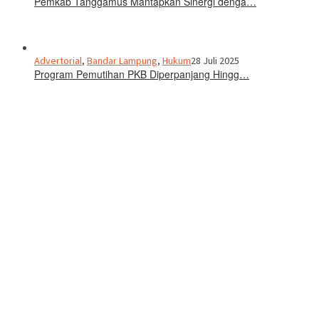
Pemkab Tanggamus Mantapkan Sinergi denga…
Advertorial
,
Bandar Lampung
,
Hukum
28 Juli 2025
Program Pemutihan PKB Diperpanjang Hingg…