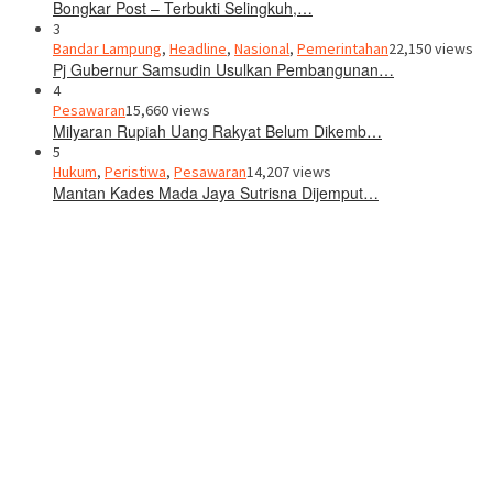
Bongkar Post – Terbukti Selingkuh,…
3
Bandar Lampung
,
Headline
,
Nasional
,
Pemerintahan
22,150 views
Pj Gubernur Samsudin Usulkan Pembangunan…
4
Pesawaran
15,660 views
Milyaran Rupiah Uang Rakyat Belum Dikemb…
5
Hukum
,
Peristiwa
,
Pesawaran
14,207 views
Mantan Kades Mada Jaya Sutrisna Dijemput…