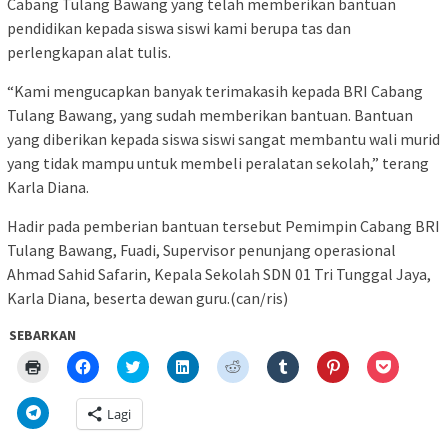
Cabang Tulang Bawang yang telah memberikan bantuan
pendidikan kepada siswa siswi kami berupa tas dan
perlengkapan alat tulis.
“Kami mengucapkan banyak terimakasih kepada BRI Cabang
Tulang Bawang, yang sudah memberikan bantuan. Bantuan
yang diberikan kepada siswa siswi sangat membantu wali murid
yang tidak mampu untuk membeli peralatan sekolah,” terang
Karla Diana.
Hadir pada pemberian bantuan tersebut Pemimpin Cabang BRI
Tulang Bawang, Fuadi, Supervisor penunjang operasional
Ahmad Sahid Safarin, Kepala Sekolah SDN 01 Tri Tunggal Jaya,
Karla Diana, beserta dewan guru.(can/ris)
SEBARKAN
Klik
Klik
Klik
Klik
Klik
Klik
Klik
Klik
untuk
untuk
untuk
untuk
untuk
untuk
untuk
untuk
mencetak(Membuka
membagikan
berbagi
berbagi
berbagi
berbagi
berbagi
berbagi
di
di
pada
di
pada
pada
pada
via
Klik
Lagi
jendela
Facebook(Membuka
Twitter(Membuka
Linkedln(Membuka
Reddit(Membuka
Tumblr(Membuka
Pinterest(Membu
Pocket(
untuk
yang
di
di
di
di
di
di
di
berbagi
baru)
jendela
jendela
jendela
jendela
jendela
jendela
jendela