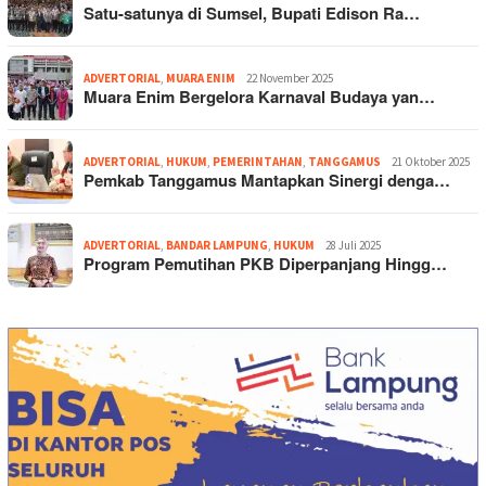
Satu-satunya di Sumsel, Bupati Edison Ra…
ADVERTORIAL
,
MUARA ENIM
22 November 2025
Muara Enim Bergelora Karnaval Budaya yan…
ADVERTORIAL
,
HUKUM
,
PEMERINTAHAN
,
TANGGAMUS
21 Oktober 2025
Pemkab Tanggamus Mantapkan Sinergi denga…
ADVERTORIAL
,
BANDAR LAMPUNG
,
HUKUM
28 Juli 2025
Program Pemutihan PKB Diperpanjang Hingg…