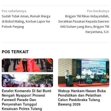
di
yang
yang
yang
yang
yang
yang
yang
Telegram(Membuka
baru)
baru)
baru)
baru)
baru)
baru)
baru)
di
Navigasi
jendela
Pos sebelumnya
Pos berikutnya
yang
pos
Sudah Tidak Aman, Rumah Warga
Brigjen TNI Rikas Hidayatullah,
baru)
di Bobol Maling, Korban Lapor ke
Serahkan Pasukan Kepada Danrem
Polsek Panjang
043/Gatam yang Baru, Brigjen TNI
Haryantana, S.H.
POS TERKAIT
Estafet Komando Di Sai Bumi
Wabup Hankam Hasan Buka
Nengah Nyappur! Prosesi
Pendidikan dan Pelatihan
Farewell Parade Dan
Calon Paskibraka Tulang
Penyerahan Tunggul
Bawang 2026
Kesatuan Polres Tulang