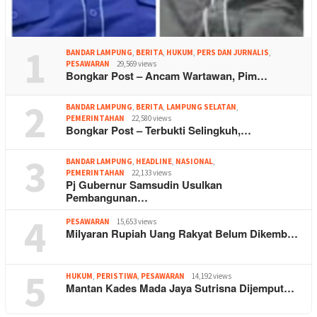
1
BANDAR LAMPUNG
,
BERITA
,
HUKUM
,
PERS DAN JURNALIS
,
PESAWARAN
29,569 views
Bongkar Post – Ancam Wartawan, Pim…
2
BANDAR LAMPUNG
,
BERITA
,
LAMPUNG SELATAN
,
PEMERINTAHAN
22,580 views
Bongkar Post – Terbukti Selingkuh,…
3
BANDAR LAMPUNG
,
HEADLINE
,
NASIONAL
,
PEMERINTAHAN
22,133 views
Pj Gubernur Samsudin Usulkan
Pembangunan…
4
PESAWARAN
15,653 views
Milyaran Rupiah Uang Rakyat Belum Dikemb…
5
HUKUM
,
PERISTIWA
,
PESAWARAN
14,192 views
Mantan Kades Mada Jaya Sutrisna Dijemput…