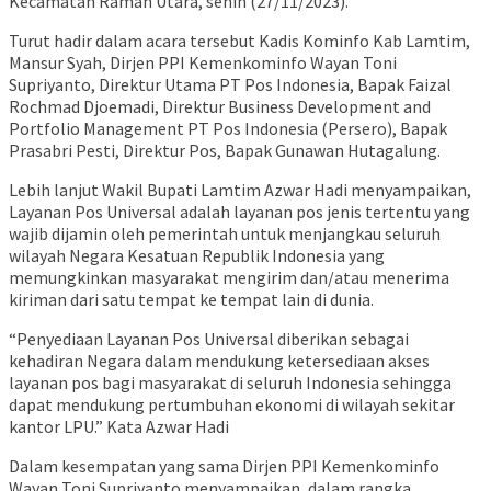
Kecamatan Raman Utara, senin (27/11/2023).
Turut hadir dalam acara tersebut Kadis Kominfo Kab Lamtim,
Mansur Syah, Dirjen PPI Kemenkominfo Wayan Toni
Supriyanto, Direktur Utama PT Pos Indonesia, Bapak Faizal
Rochmad Djoemadi, Direktur Business Development and
Portfolio Management PT Pos Indonesia (Persero), Bapak
Prasabri Pesti, Direktur Pos, Bapak Gunawan Hutagalung.
Lebih lanjut Wakil Bupati Lamtim Azwar Hadi menyampaikan,
Layanan Pos Universal adalah layanan pos jenis tertentu yang
wajib dijamin oleh pemerintah untuk menjangkau seluruh
wilayah Negara Kesatuan Republik Indonesia yang
memungkinkan masyarakat mengirim dan/atau menerima
kiriman dari satu tempat ke tempat lain di dunia.
“Penyediaan Layanan Pos Universal diberikan sebagai
kehadiran Negara dalam mendukung ketersediaan akses
layanan pos bagi masyarakat di seluruh Indonesia sehingga
dapat mendukung pertumbuhan ekonomi di wilayah sekitar
kantor LPU.” Kata Azwar Hadi
Dalam kesempatan yang sama Dirjen PPI Kemenkominfo
Wayan Toni Supriyanto menyampaikan, dalam rangka