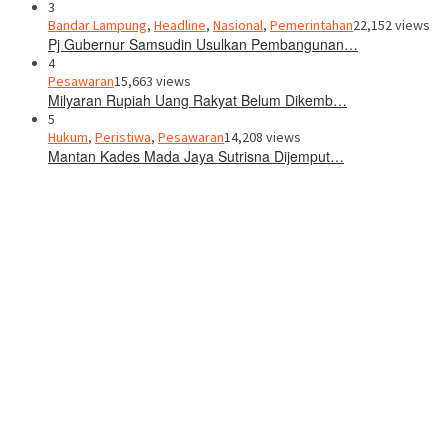
3
Bandar Lampung
,
Headline
,
Nasional
,
Pemerintahan
22,152 views
Pj Gubernur Samsudin Usulkan Pembangunan…
4
Pesawaran
15,663 views
Milyaran Rupiah Uang Rakyat Belum Dikemb…
5
Hukum
,
Peristiwa
,
Pesawaran
14,208 views
Mantan Kades Mada Jaya Sutrisna Dijemput…