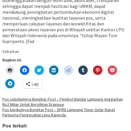
diselenggarakan dengan lebih baik, akuntabel, transparan
sehingga dapat menjadi fasilitasi bagi UMKM, dapat
mendukung peningkatan pertumbuhan ekonomi digital
nasional, meningkatkan kualitas layanan pos, serta
memperluas cakupan layanan dan konektifitas dan
pemerataan akses layanan pos di Wilayah sekitar Kantor LPU
dan Wilayah Indonesia pada umumnya. “tutup Wayan Toni
Supriyanto. |Fad
Sebarkan
Bagikan ini:
Klik
Klik
Klik
Klik
Klik
Klik
Klik
Klik
untuk
untuk
untuk
untuk
untuk
untuk
untuk
untuk
mencetak(Membuka
membagikan
berbagi
berbagi
berbagi
berbagi
berbagi
berbagi
di
di
pada
di
pada
pada
pada
via
Klik
Lagi
jendela
Facebook(Membuka
Twitter(Membuka
Linkedln(Membuka
Reddit(Membuka
Tumblr(Membuka
Pinterest(Membu
Pocket(
untuk
yang
di
di
di
di
di
di
di
berbagi
baru)
jendela
jendela
jendela
jendela
jendela
jendela
jendela
di
yang
yang
yang
yang
yang
yang
yang
Telegram(Membuka
Navigasi
Pos sebelumnya
Bongkar Post – Pemkot Bandar Lampung Anggarkan
baru)
baru)
baru)
baru)
baru)
baru)
baru)
di
Rp2 Miliar Untuk Bersihkan Drainase
jendela
pos
yang
Pos berikutnya
Bongkar Post – DPRD Lampung Timur Gelar Rapat
baru)
Paripurna Pengesahan Lima Raperda
Pos terkait