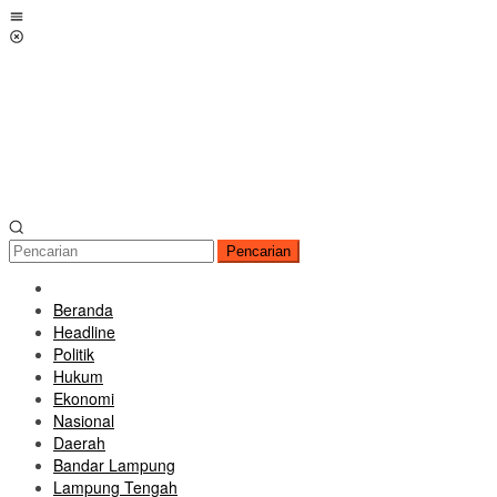
Loncat
Menu
ke
Mobile
konten
Pencarian
Beranda
Headline
Politik
Hukum
Ekonomi
Nasional
Daerah
Bandar Lampung
Lampung Tengah