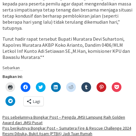
kepada para peserta pemilu agar dapat mengendalikan massa
serta simpatisanya tetap tenang dan bersama menjaga situasi
tetap kondusif dan berharap pemblokiran jalan (seperti
beberapa hari yang lalu) tidak terulang dikemudian hari,”
tutupnya.
Turut hadir rapat tersebut Bupati Muratara Devi Suhartoni,
Kapolres Muratara AKBP Koko Arianto, Dandim 0406/MLM
Letkol Inf Kunto Adi Setiawan SE.,M.Han, komisioner KPU dan
Bawaslu Muratara.**
Navigasi
Sebarkan
pos
Bagikan ini:
Klik
Klik
Klik
Klik
Klik
Klik
Klik
Klik
untuk
untuk
untuk
untuk
untuk
untuk
untuk
untuk
mencetak(Membuka
membagikan
berbagi
berbagi
berbagi
berbagi
berbagi
berbagi
di
di
pada
di
pada
pada
pada
via
Klik
Lagi
jendela
Facebook(Membuka
Twitter(Membuka
Linkedln(Membuka
Reddit(Membuka
Tumblr(Membuka
Pinterest(Membu
Pocket(
untuk
yang
di
di
di
di
di
di
di
berbagi
baru)
jendela
jendela
jendela
jendela
jendela
jendela
jendela
di
yang
yang
yang
yang
yang
yang
yang
Telegram(Membuka
Pos sebelumnya
Bongkar Post – Pengda JMSI Lampung Raih Golden
baru)
baru)
baru)
baru)
baru)
baru)
baru)
di
Award dari JMSI Pusat
jendela
yang
Pos berikutnya
Bongkar Post – Sumatera Fire & Rescue Challenge 2024
baru)
Resmi Dibuka, Bukit Asam (PTBA) Jadi Tuan Rumah