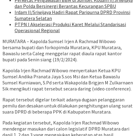
Perketat Pengawasan BBM di Sumsel: Kodam II/Sriwijaya
dan Polda Bersinergi Berantas Kecurangan SPBU
Irdam II/Sriwijaya Hadiri Rapat Paripurna DPRD Provinsi
Sumatera Selatan
PTPN I Akselerasi Produksi Karet Melalui Standarisasi
Operasional Regional
MURATARA – Kapolda Sumsel Irjen A Rachmad Wibowo
bersama bupati dan forkopimda Muratara, KPU Muratara,
Bawaslu serta Caleg menggelar rapat diaula rapat kantor
bupati pada Senin siang (19/2/2024).
Kapolda Irjen Rachmad Wibowo menyertakan Ketua KPU
Sumsel Andika Pranata Jaya S.sos Msi dan Ketua Bawaslu
Sumsel Kurniawan, S.Pd serta Wakapolda Brigjen M Zulkarnaen
Sik mengikuti rapat tersebut secara daring (video conference).
Rapat tersebut digelar terkait adanya dugaan pelanggaran
pemilu dan desakan untuk dilakukan penghitungan ulang surat
suara DPRD di beberapa PPK di Kabupaten Muratara.
Pada kegiatan tersebut, Kapolda Irjen Rachmad Wibowo
mendengar masukan dari calon legislatif DPRD Muratara dari
dapil 1, 2 dan 3 yang mengajukan keberatan atas hasil