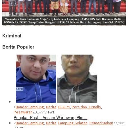
Kriminal
Berita Populer
1
Bandar Lampung
,
Berita
,
Hukum
,
Pers dan Jurnalis
,
Pesawaran
29,577 views
Bongkar Post – Ancam Wartawan, Pim…
2
Bandar Lampung
,
Berita
,
Lampung Selatan
,
Pemerintahan
22,586