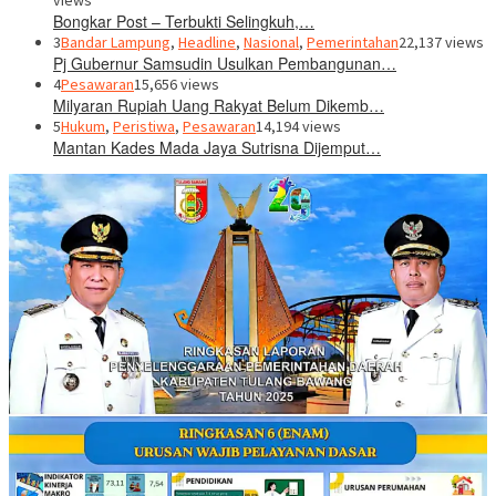
views
Bongkar Post – Terbukti Selingkuh,…
3
Bandar Lampung
,
Headline
,
Nasional
,
Pemerintahan
22,137 views
Pj Gubernur Samsudin Usulkan Pembangunan…
4
Pesawaran
15,656 views
Milyaran Rupiah Uang Rakyat Belum Dikemb…
5
Hukum
,
Peristiwa
,
Pesawaran
14,194 views
Mantan Kades Mada Jaya Sutrisna Dijemput…