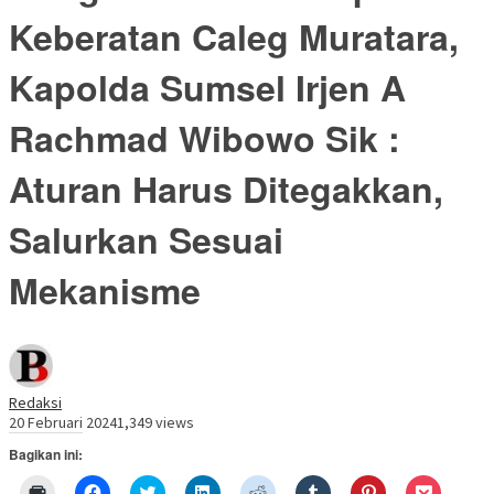
Keberatan Caleg Muratara,
Kapolda Sumsel Irjen A
Rachmad Wibowo Sik :
Aturan Harus Ditegakkan,
Salurkan Sesuai
Mekanisme
Redaksi
20 Februari 2024
1,349 views
Bagikan ini:
Klik
Klik
Klik
Klik
Klik
Klik
Klik
Klik