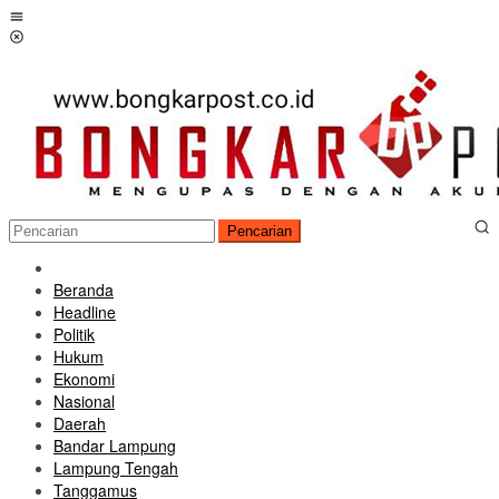
Loncat
Menu
ke
Mobile
konten
Pencarian
Beranda
Headline
Politik
Hukum
Ekonomi
Nasional
Daerah
Bandar Lampung
Lampung Tengah
Tanggamus