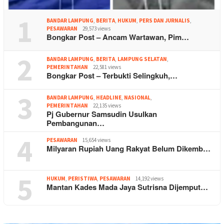
1
BANDAR LAMPUNG
,
BERITA
,
HUKUM
,
PERS DAN JURNALIS
,
PESAWARAN
29,573 views
Bongkar Post – Ancam Wartawan, Pim…
2
BANDAR LAMPUNG
,
BERITA
,
LAMPUNG SELATAN
,
PEMERINTAHAN
22,581 views
Bongkar Post – Terbukti Selingkuh,…
3
BANDAR LAMPUNG
,
HEADLINE
,
NASIONAL
,
PEMERINTAHAN
22,135 views
Pj Gubernur Samsudin Usulkan
Pembangunan…
4
PESAWARAN
15,654 views
Milyaran Rupiah Uang Rakyat Belum Dikemb…
5
HUKUM
,
PERISTIWA
,
PESAWARAN
14,192 views
Mantan Kades Mada Jaya Sutrisna Dijemput…