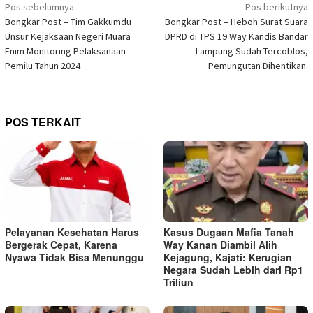
Navigasi
jendela
Pos sebelumnya
Pos berikutnya
yang
pos
Bongkar Post – Tim Gakkumdu
Bongkar Post – Heboh Surat Suara
baru)
Unsur Kejaksaan Negeri Muara
DPRD di TPS 19 Way Kandis Bandar
Enim Monitoring Pelaksanaan
Lampung Sudah Tercoblos,
Pemilu Tahun 2024
Pemungutan Dihentikan.
POS TERKAIT
Pelayanan Kesehatan Harus
Kasus Dugaan Mafia Tanah
Bergerak Cepat, Karena
Way Kanan Diambil Alih
Nyawa Tidak Bisa Menunggu
Kejagung, Kajati: Kerugian
Negara Sudah Lebih dari Rp1
Triliun