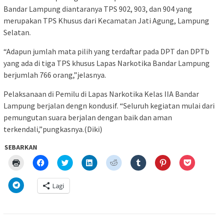
Bandar Lampung diantaranya TPS 902, 903, dan 904 yang
merupakan TPS Khusus dari Kecamatan Jati Agung, Lampung
Selatan.
“Adapun jumlah mata pilih yang terdaftar pada DPT dan DPTb
yang ada di tiga TPS khusus Lapas Narkotika Bandar Lampung
berjumlah 766 orang,”jelasnya.
Pelaksanaan di Pemilu di Lapas Narkotika Kelas IIA Bandar
Lampung berjalan dengn kondusif. “Seluruh kegiatan mulai dari
pemungutan suara berjalan dengan baik dan aman
terkendali,”pungkasnya.(Diki)
SEBARKAN
Klik
Klik
Klik
Klik
Klik
Klik
Klik
Klik
untuk
untuk
untuk
untuk
untuk
untuk
untuk
untuk
mencetak(Membuka
membagikan
berbagi
berbagi
berbagi
berbagi
berbagi
berbagi
di
di
pada
di
pada
pada
pada
via
Klik
Lagi
jendela
Facebook(Membuka
Twitter(Membuka
Linkedln(Membuka
Reddit(Membuka
Tumblr(Membuka
Pinterest(Membu
Pocket(
untuk
yang
di
di
di
di
di
di
di
berbagi
baru)
jendela
jendela
jendela
jendela
jendela
jendela
jendela
di
yang
yang
yang
yang
yang
yang
yang
Telegram(Membuka
baru)
baru)
baru)
baru)
baru)
baru)
baru)
di