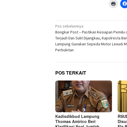
Klik
untuk
menc
di
jendel
yang
Navigasi
baru)
Pos sebelumnya
pos
Bongkar Post – Pastikan Kesiapan Pemilu 
Terjauh Dan Sulit Dijangkau, Kapolresta Ba
Lampung Gunakan Sepeda Motor Lewati 
Perbukitan
POS TERKAIT
Kadisdikbud Lampung
RSUD
Thomas Amirico Beri
Disu
Klarifikasi Soal Jumlah
Ela 