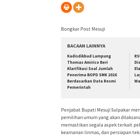
Bongkar Post Mesuji
BACAAN LAINNYA
Kadisdikbud Lampung
RS
Thomas Amirico Beri
Di
Klarifikasi Soal Jumlah
El
Penerima BOPD SMK 2026
La
Berdasarkan Data Resmi
Wa
Pemerintah
Penjabat Bupati Mesuji Sulpakar m
pemilihan umum yang akan dilaksana
memastikan segala aspek terkait pe
keamanan linmas, dan persiapan tekn