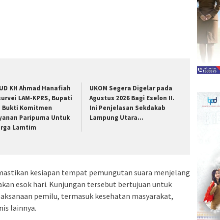
UD KH Ahmad Hanafiah
UKOM Segera Digelar pada
survei LAM-KPRS, Bupati
Agustus 2026 Bagi Eselon II.
a Bukti Komitmen
Ini Penjelasan Sekdakab
yanan Paripurna Untuk
Lampung Utara…
rga Lamtim
emastikan kesiapan tempat pemungutan suara menjelang
kan esok hari. Kunjungan tersebut bertujuan untuk
laksanaan pemilu, termasuk kesehatan masyarakat,
is lainnya.