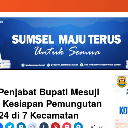
Penjabat Bupati Mesuji
u Kesiapan Pemungutan
24 di 7 Kecamatan
Klik
Klik
Klik
Klik
Klik
Klik
Klik
Klik
Lagi