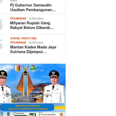
views
Pj Gubernur Samsudin
Usulkan Pembangunan…
4
PESAWARAN
15,655 views
Milyaran Rupiah Uang
Rakyat Belum Dikemb…
5
HUKUM
,
PERISTIWA
,
PESAWARAN
14,193 views
Mantan Kades Mada Jaya
Sutrisna Dijemput…