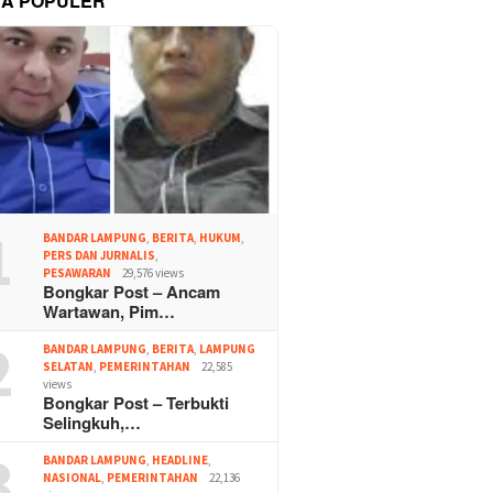
TA POPULER
1
BANDAR LAMPUNG
,
BERITA
,
HUKUM
,
PERS DAN JURNALIS
,
PESAWARAN
29,576 views
Bongkar Post – Ancam
Wartawan, Pim…
2
BANDAR LAMPUNG
,
BERITA
,
LAMPUNG
SELATAN
,
PEMERINTAHAN
22,585
views
Bongkar Post – Terbukti
Selingkuh,…
3
BANDAR LAMPUNG
,
HEADLINE
,
NASIONAL
,
PEMERINTAHAN
22,136