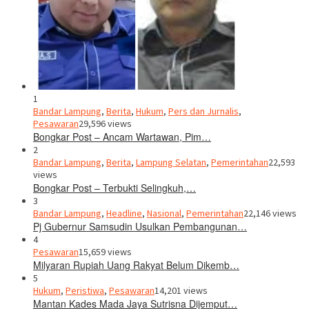
1
Bandar Lampung
,
Berita
,
Hukum
,
Pers dan Jurnalis
,
Pesawaran
29,596 views
Bongkar Post – Ancam Wartawan, Pim…
2
Bandar Lampung
,
Berita
,
Lampung Selatan
,
Pemerintahan
22,593
views
Bongkar Post – Terbukti Selingkuh,…
3
Bandar Lampung
,
Headline
,
Nasional
,
Pemerintahan
22,146 views
Pj Gubernur Samsudin Usulkan Pembangunan…
4
Pesawaran
15,659 views
Milyaran Rupiah Uang Rakyat Belum Dikemb…
5
Hukum
,
Peristiwa
,
Pesawaran
14,201 views
Mantan Kades Mada Jaya Sutrisna Dijemput…