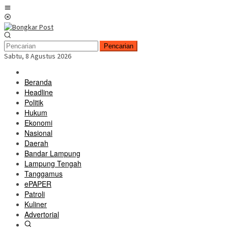
Loncat
Menu
ke
Mobile
konten
Pencarian
Sabtu, 8 Agustus 2026
Beranda
Headline
Politik
Hukum
Ekonomi
Nasional
Daerah
Bandar Lampung
Lampung Tengah
Tanggamus
ePAPER
Patroli
Kuliner
Advertorial