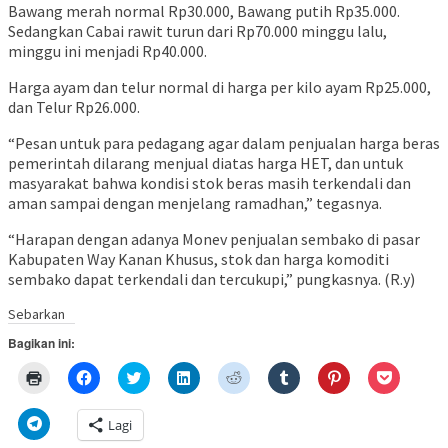
Bawang merah normal Rp30.000, Bawang putih Rp35.000.
Sedangkan Cabai rawit turun dari Rp70.000 minggu lalu,
minggu ini menjadi Rp40.000.
Harga ayam dan telur normal di harga per kilo ayam Rp25.000,
dan Telur Rp26.000.
“Pesan untuk para pedagang agar dalam penjualan harga beras
pemerintah dilarang menjual diatas harga HET, dan untuk
masyarakat bahwa kondisi stok beras masih terkendali dan
aman sampai dengan menjelang ramadhan,” tegasnya.
“Harapan dengan adanya Monev penjualan sembako di pasar
Kabupaten Way Kanan Khusus, stok dan harga komoditi
sembako dapat terkendali dan tercukupi,” pungkasnya. (R.y)
Sebarkan
Bagikan ini:
Klik
Klik
Klik
Klik
Klik
Klik
Klik
Klik
untuk
untuk
untuk
untuk
untuk
untuk
untuk
untuk
mencetak(Membuka
membagikan
berbagi
berbagi
berbagi
berbagi
berbagi
berbagi
di
di
pada
di
pada
pada
pada
via
Klik
Lagi
jendela
Facebook(Membuka
Twitter(Membuka
Linkedln(Membuka
Reddit(Membuka
Tumblr(Membuka
Pinterest(Membu
Pocket(
untuk
yang
di
di
di
di
di
di
di
berbagi