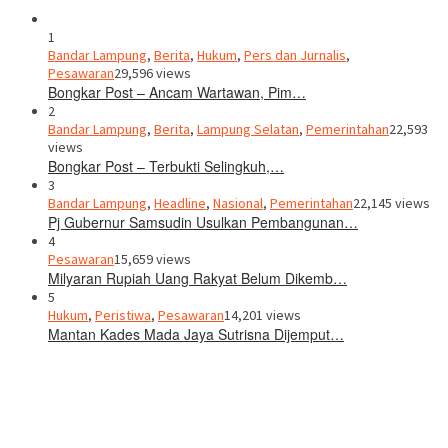
1
Bandar Lampung
,
Berita
,
Hukum
,
Pers dan Jurnalis
,
Pesawaran
29,596 views
Bongkar Post – Ancam Wartawan, Pim…
2
Bandar Lampung
,
Berita
,
Lampung Selatan
,
Pemerintahan
22,593
views
Bongkar Post – Terbukti Selingkuh,…
3
Bandar Lampung
,
Headline
,
Nasional
,
Pemerintahan
22,145 views
Pj Gubernur Samsudin Usulkan Pembangunan…
4
Pesawaran
15,659 views
Milyaran Rupiah Uang Rakyat Belum Dikemb…
5
Hukum
,
Peristiwa
,
Pesawaran
14,201 views
Mantan Kades Mada Jaya Sutrisna Dijemput…