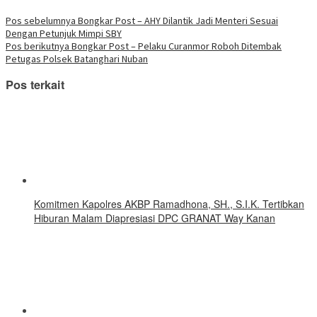
baru)
jendela
jendela
jendela
jendela
jendela
jendela
jendela
di
yang
yang
yang
yang
yang
yang
yang
Telegram(Membuka
Navigasi
Pos sebelumnya
Bongkar Post – AHY Dilantik Jadi Menteri Sesuai
baru)
baru)
baru)
baru)
baru)
baru)
baru)
di
Dengan Petunjuk Mimpi SBY
jendela
pos
yang
Pos berikutnya
Bongkar Post – Pelaku Curanmor Roboh Ditembak
baru)
Petugas Polsek Batanghari Nuban
Pos terkait
Komitmen Kapolres AKBP Ramadhona, SH., S.I.K. Tertibkan
Hiburan Malam Diapresiasi DPC GRANAT Way Kanan