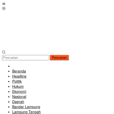
Loncat
Menu
ke
Mobile
konten
Pencarian
Beranda
Headline
Politik
Hukum
Ekonomi
Nasional
Daerah
Bandar Lampung
Lampung Tengah