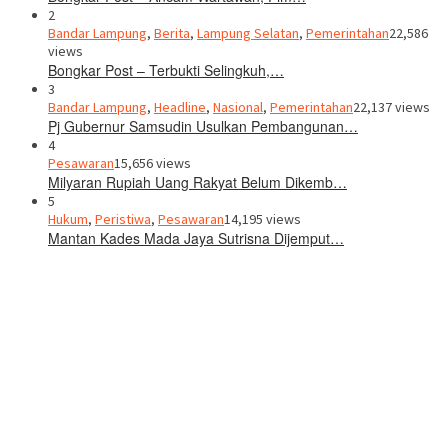
2
Bandar Lampung
,
Berita
,
Lampung Selatan
,
Pemerintahan
22,586
views
Bongkar Post – Terbukti Selingkuh,…
3
Bandar Lampung
,
Headline
,
Nasional
,
Pemerintahan
22,137 views
Pj Gubernur Samsudin Usulkan Pembangunan…
4
Pesawaran
15,656 views
Milyaran Rupiah Uang Rakyat Belum Dikemb…
5
Hukum
,
Peristiwa
,
Pesawaran
14,195 views
Mantan Kades Mada Jaya Sutrisna Dijemput…