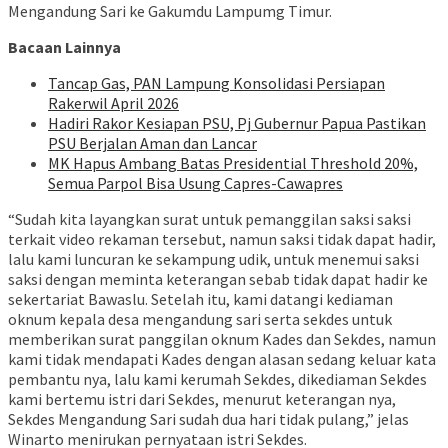
Mengandung Sari ke Gakumdu Lampumg Timur.
Bacaan Lainnya
Tancap Gas, PAN Lampung Konsolidasi Persiapan
Rakerwil April 2026
Hadiri Rakor Kesiapan PSU, Pj Gubernur Papua Pastikan
PSU Berjalan Aman dan Lancar
MK Hapus Ambang Batas Presidential Threshold 20%,
Semua Parpol Bisa Usung Capres-Cawapres
“Sudah kita layangkan surat untuk pemanggilan saksi saksi
terkait video rekaman tersebut, namun saksi tidak dapat hadir,
lalu kami luncuran ke sekampung udik, untuk menemui saksi
saksi dengan meminta keterangan sebab tidak dapat hadir ke
sekertariat Bawaslu. Setelah itu, kami datangi kediaman
oknum kepala desa mengandung sari serta sekdes untuk
memberikan surat panggilan oknum Kades dan Sekdes, namun
kami tidak mendapati Kades dengan alasan sedang keluar kata
pembantu nya, lalu kami kerumah Sekdes, dikediaman Sekdes
kami bertemu istri dari Sekdes, menurut keterangan nya,
Sekdes Mengandung Sari sudah dua hari tidak pulang,” jelas
Winarto menirukan pernyataan istri Sekdes.