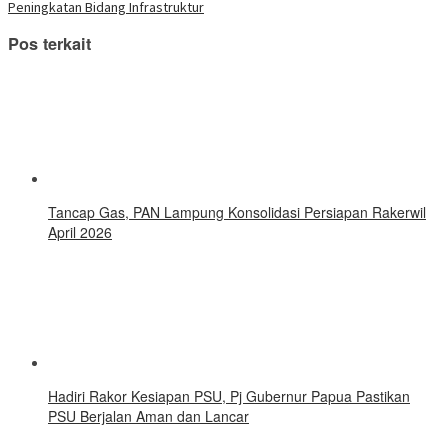
baru)
Peningkatan Bidang Infrastruktur
Pos terkait
Tancap Gas, PAN Lampung Konsolidasi Persiapan Rakerwil
April 2026
Hadiri Rakor Kesiapan PSU, Pj Gubernur Papua Pastikan
PSU Berjalan Aman dan Lancar