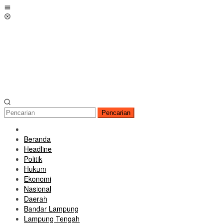
Loncat
Menu
ke
Mobile
konten
Pencarian
Beranda
Headline
Politik
Hukum
Ekonomi
Nasional
Daerah
Bandar Lampung
Lampung Tengah