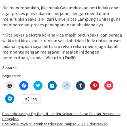
Dia menambahkan, jika pihak Gakumdu akan bertindak cepat
agar proses penyidikan ini berjalan, dengan mendalami
menurunkan saksi ahli dari Universitas Lampung (Unila) guna
mempercepat proses penanganan ranah pidana nya.
“Kita bekerja ekstra karena kita masih butuh saksi dan berapa
waktu ini kita akan turunkan saksi ahli dari Unila untuk proses
pidana nya, dan saya berharap rekan rekan media juga dapat
membantu dengan mengawal masalah ini dengan
pemberitaan,” tandas Winarto.
(Fadli)
Sebarkan
Bagikan ini:
Klik
Klik
Klik
Klik
Klik
Klik
Klik
Klik
untuk
untuk
untuk
untuk
untuk
untuk
untuk
untuk
mencetak(Membuka
membagikan
berbagi
berbagi
berbagi
berbagi
berbagi
berbagi
di
di
pada
di
pada
pada
pada
via
Klik
Lagi
jendela
Facebook(Membuka
Twitter(Membuka
Linkedln(Membuka
Reddit(Membuka
Tumblr(Membuka
Pinterest(Membu
Pocket(
untuk
yang
di
di
di
di
di
di
di
berbagi
baru)
jendela
jendela
jendela
jendela
jendela
jendela
jendela
di
yang
yang
yang
yang
yang
yang
yang
Telegram(Membuka
Navigasi
Pos sebelumnya
Pjs Bupati Lamtim Keluarkan Surat Edaran Penundaan
baru)
baru)
baru)
baru)
baru)
baru)
baru)
di
Pengajian
jendela
pos
yang
Pos berikutnya
Musrenbangdes Baruranji TA 2021, Prioritaskan