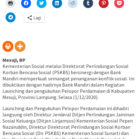
Klik
Klik
Klik
Klik
Klik
Klik
Klik
Klik
untuk
untuk
untuk
untuk
untuk
untuk
untuk
untuk
mencetak(Membuka
membagikan
berbagi
berbagi
berbagi
berbagi
berbagi
berbagi
di
di
pada
di
pada
pada
pada
via
Klik
Lagi
jendela
Facebook(Membuka
Twitter(Membuka
Linkedln(Membuka
Reddit(Membuka
Tumblr(Membuka
Pinterest(Membu
Pocket(
untuk
yang
di
di
di
di
di
di
di
berbagi
baru)
jendela
jendela
jendela
jendela
jendela
jendela
jendela
di
yang
yang
yang
yang
yang
yang
yang
Telegram(Membuka
baru)
baru)
baru)
baru)
baru)
baru)
baru)
di
jendela
yang
baru)
Mesuji, BP
Kementerian Sosial melalui Direktorat Perlindungan Sosial
Korban Bencana Sosial (PSKBS) bersinergi dengan Bank
Mandiri memperkuat semangat penanganan konflik sosial. Ini
dibuktikan dengan hadirnya Bank Mandiri dalam Kegiatan
Launching dan pengukuhan Pelopor Perdamaian di Kabupaten
Mesuji, Provinsi Lampung. Selasa (1/12/2020).
Launching dan Pengukuhan Pelopor Perdamaian ini dihadiri
langsung oleh Direktur Jenderal Ditjen Perlindungan Jaminan
Sosial Keluarga (Ditjen Linjamsos) Kementerian Sosial Pepen
Nazaruddin, Direktur Direktorat Perlindungan Sosial Korban
Bencana Sosial (Dir. PSKBS) Kementerian Sosial Sunarti dan