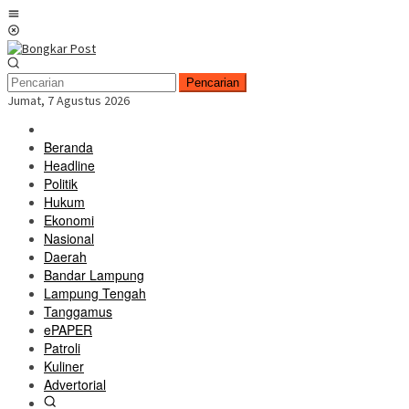
Loncat
Menu
ke
Mobile
konten
Pencarian
Jumat, 7 Agustus 2026
Beranda
Headline
Politik
Hukum
Ekonomi
Nasional
Daerah
Bandar Lampung
Lampung Tengah
Tanggamus
ePAPER
Patroli
Kuliner
Advertorial