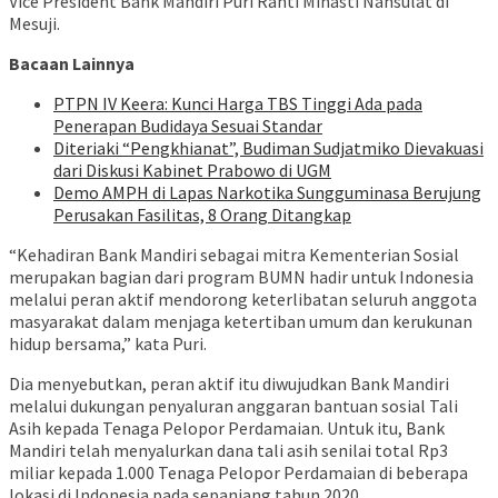
Vice President Bank Mandiri Puri Ranti Minasti Nansulat di
Mesuji.
Bacaan Lainnya
PTPN IV Keera: Kunci Harga TBS Tinggi Ada pada
Penerapan Budidaya Sesuai Standar
Diteriaki “Pengkhianat”, Budiman Sudjatmiko Dievakuasi
dari Diskusi Kabinet Prabowo di UGM
Demo AMPH di Lapas Narkotika Sungguminasa Berujung
Perusakan Fasilitas, 8 Orang Ditangkap
“Kehadiran Bank Mandiri sebagai mitra Kementerian Sosial
merupakan bagian dari program BUMN hadir untuk Indonesia
melalui peran aktif mendorong keterlibatan seluruh anggota
masyarakat dalam menjaga ketertiban umum dan kerukunan
hidup bersama,” kata Puri.
Dia menyebutkan, peran aktif itu diwujudkan Bank Mandiri
melalui dukungan penyaluran anggaran bantuan sosial Tali
Asih kepada Tenaga Pelopor Perdamaian. Untuk itu, Bank
Mandiri telah menyalurkan dana tali asih senilai total Rp3
miliar kepada 1.000 Tenaga Pelopor Perdamaian di beberapa
lokasi di Indonesia pada sepanjang tahun 2020.