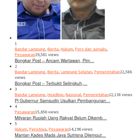
1
Bandar Lampung
,
Berita
,
Hukum
,
Pers dan Jurnalis
,
Pesawaran
29,581 views
Bongkar Post – Ancam Wartawan, Pim…
2
Bandar Lampung
,
Berita
,
Lampung Selatan
,
Pemerintahan
22,586
views
Bongkar Post – Terbukti Selingkuh,…
3
Bandar Lampung
,
Headline
,
Nasional
,
Pemerintahan
22,138 views
Pj Gubernur Samsudin Usulkan Pembangunan…
4
Pesawaran
15,656 views
Milyaran Rupiah Uang Rakyat Belum Dikemb…
5
Hukum
,
Peristiwa
,
Pesawaran
14,196 views
Mantan Kades Mada Jaya Sutrisna Dijemput…