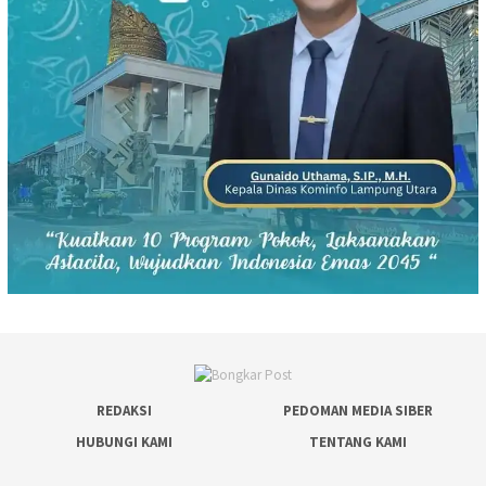
REDAKSI
PEDOMAN MEDIA SIBER
HUBUNGI KAMI
TENTANG KAMI