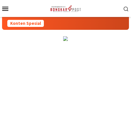
Loncat
Menu
ke
Mobile
konten
Konten Spesial