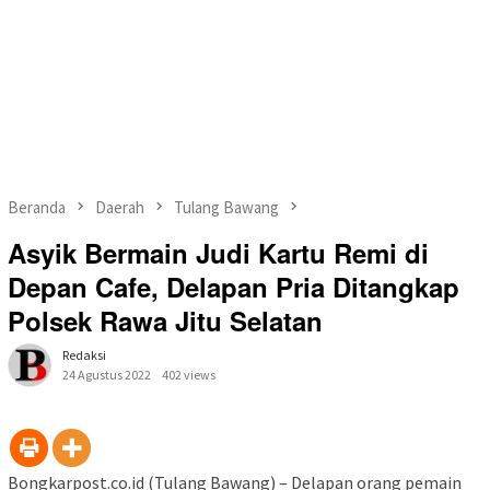
Beranda
Daerah
Tulang Bawang
Asyik Bermain Judi Kartu Remi di
Depan Cafe, Delapan Pria Ditangkap
Polsek Rawa Jitu Selatan
Redaksi
24 Agustus 2022
402 views
Bongkarpost.co.id (Tulang Bawang) – Delapan orang pemain