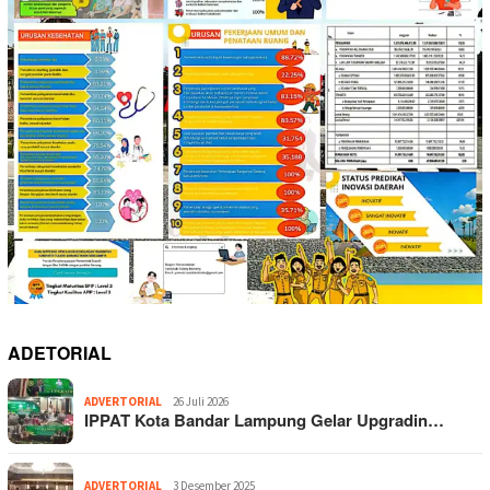
ADETORIAL
ADVERTORIAL
26 Juli 2026
IPPAT Kota Bandar Lampung Gelar Upgradin…
ADVERTORIAL
3 Desember 2025